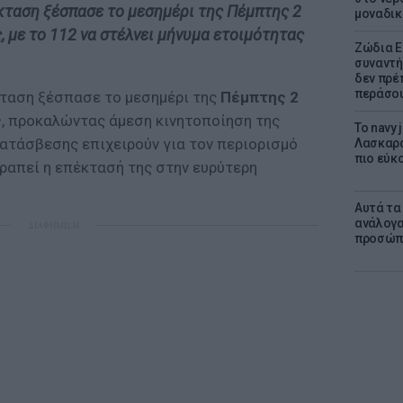
κταση ξέσπασε το μεσημέρι της Πέμπτης 2
μοναδικ
, με το 112 να στέλνει μήνυμα ετοιμότητας
Ζώδια Ε
συναντή
δεν πρέ
περάσο
κταση ξέσπασε το μεσημέρι της
Πέμπτης 2
ς
, προκαλώντας άμεση κινητοποίηση της
Το navy
κατάσβεσης επιχειρούν για τον περιορισμό
Λασκαρά
πιο εύκο
ραπεί η επέκτασή της στην ευρύτερη
Αυτά τα
ανάλογα
ΔΙΑΦΗΜΙΣΗ
προσώπ