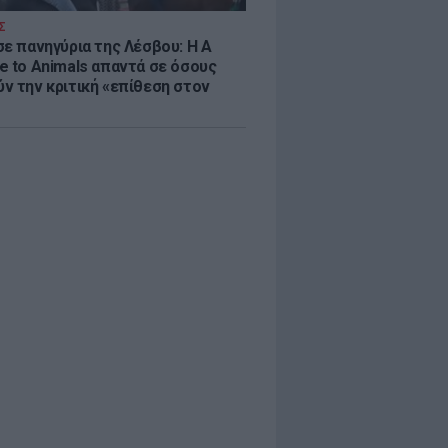
Σ
σε πανηγύρια της Λέσβου: Η A
e to Animals απαντά σε όσους
ν την κριτική «επίθεση στον