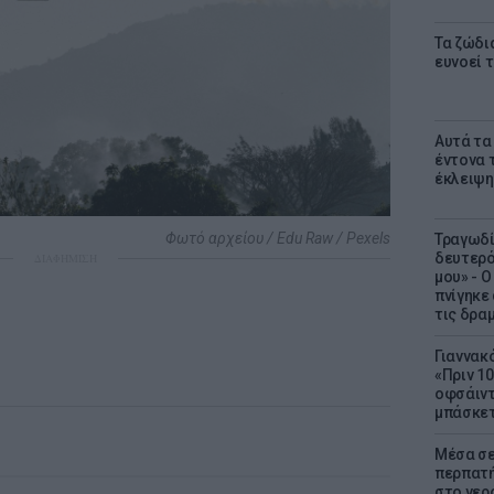
Τα ζώδι
ευνοεί 
Αυτά τα
έντονα τ
έκλειψη
Φωτό αρχείου / Edu Raw / Pexels
Τραγωδί
δευτερό
ΔΙΑΦΗΜΙΣΗ
μου» - 
πνίγηκε
τις δρα
Γιαννακ
«Πριν 1
οφσάιντ
μπάσκετ
Μέσα σε
περπατή
στο νερό