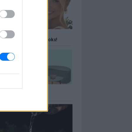
ΤΕ
 ταξίδια σου Travel Books!
ΤΕ
πιτιού έως -70%