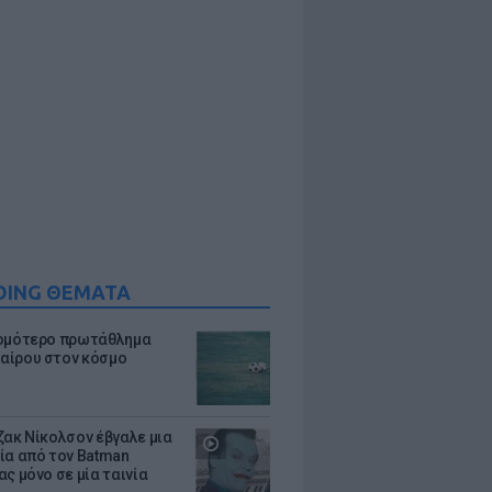
DING ΘΕΜΑΤΑ
ομότερο πρωτάθλημα
ίρου στον κόσμο
ζακ Νίκολσον έβγαλε μια
ία από τον Batman
ς μόνο σε μία ταινία