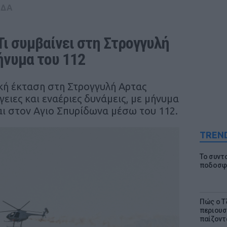
ΑΔΑ
ι συμβαίνει στη Στρογγυλή 
ήνυμα του 112
κή έκταση στη Στρογγυλή Αρτας
γειες και εναέριες δυνάμεις, με μήνυμα
αι στον Αγιο Σπυρίδωνα μέσω του 112.
TREN
Το συντ
ποδοσφα
Πώς ο Τ
περιουσ
παίζοντα