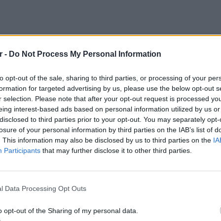
r -
Do Not Process My Personal Information
to opt-out of the sale, sharing to third parties, or processing of your per
formation for targeted advertising by us, please use the below opt-out s
r selection. Please note that after your opt-out request is processed y
eing interest-based ads based on personal information utilized by us or
disclosed to third parties prior to your opt-out. You may separately opt-
losure of your personal information by third parties on the IAB’s list of
μήνυμα από το
112
σε όσους βρίσκονται στην
. This information may also be disclosed by us to third parties on the
IA
λώντας τους να παραμείνουν σε ετοιμότητα
Participants
that may further disclose it to other third parties.
ΚΕΡΔΙΣ
πίγειων δυνάμεων
Καλοκα
l Data Processing Opt Outs
τα μεγ
ς κινητοποιήθηκαν
26 πυροσβέστες
με
8
o opt-out of the Sharing of my personal data.
ς πεζοπόρων τμημάτων
της
5ης ΕΜΟΔΕ
. Στην