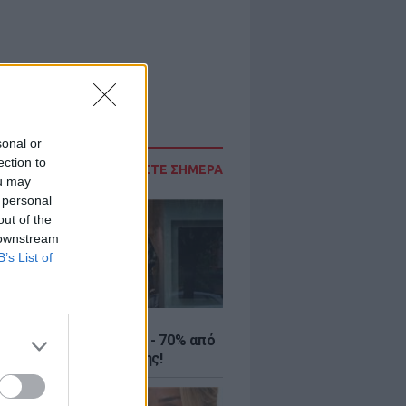
sonal or
ection to
ΔΙΑΒΑΣΤΕ ΣΗΜΕΡΑ
ou may
 personal
out of the
 downstream
B’s List of
ΤΕ
ιρινές εκπτώσεις έως - 70% από
αλύτερα eshops ένδυσης!