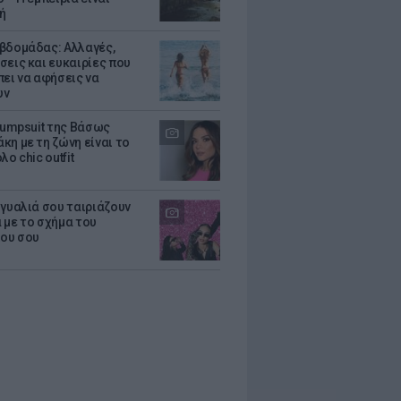
ή
βδομάδας: Αλλαγές,
σεις και ευκαιρίες που
πει να αφήσεις να
υν
 jumpsuit της Βάσως
κη με τη ζώνη είναι το
λο chic outfit
 γυαλιά σου ταιριάζουν
 με το σχήμα του
ου σου