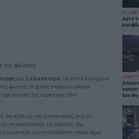
ΕΥ ΖΗΝ
Αυτό τ
κατάθλι
ε τις φλόγες
LIFESTY
σκάφη
και
2 ελικόπτερα
, τα οποία ενισχύουν
Αποστο
της φωτιάς. Η χρήση εναέριων μέσων
concert
αντιμετώπιση της πυρκαγιάς στο
δεν θα
 την εξέλιξη της κατάστασης, ενώ οι
ται να ακολουθούν τις οδηγίες της
σε ετοιμότητα για οποιαδήποτε περαιτέρω