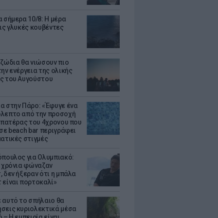
α σήμερα 10/8: Η μέρα
τις γλυκές κουβέντες
 ζώδια θα νιώσουν πιο
ην ενέργεια της ολικής
ς του Αυγούστου
α στην Πάρο: «Έφυγε ένα
λεπτο από την προσοχή
Ο πατέρας του 4χρονου που
 σε beach bar περιγράφει
ματικές στιγμές
όπουλος για Ολυμπιακό:
0 χρόνια φώναζαν
, δεν ήξεραν ότι η μπάλα
 είναι πορτοκαλί»
 αυτό το σπήλαιο θα
σεις κυριολεκτικά μέσα
 – Η εμπειρία είναι