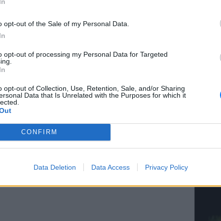
In
σης υδροφόρες των τοπικών
ΟΤΑ
, οι οποίες
σβεστικές δυνάμεις.
o opt-out of the Sale of my Personal Data.
In
αίτερα σημαντική, δεδομένων των συνθηκών
to opt-out of processing my Personal Data for Targeted
και του κινδύνου επέκτασης της πυρκαγιάς
ΚΕΡΔΙΣ
ing.
Κάνε τα
In
o opt-out of Collection, Use, Retention, Sale, and/or Sharing
ΔΙΑΦΗΜΙΣΗ
ersonal Data that Is Unrelated with the Purposes for which it
lected.
Out
CONFIRM
ΚΕΡΔΙΣ
Είδη σ
Data Deletion
Data Access
Privacy Policy