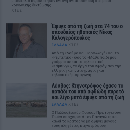
μπουκάλια πυροδότησαν έντονη αντιπαράθεση στα μέσα
κοινωνικής δικτύωσης
ΧΤΕΣ
Έφυγε από τη ζωή στα 74 του ο
σπουδαίος ηθοποιός Νίκος
Καλογερόπουλος
ΕΛΛΆΔΑ
ΧΤΕΣ
Από τη «Λούφα και Παραλλαγή» και το
«Ρεμπέτικο» έως το «Μάθε παιδί μου
γράμματα» και το τηλεοπτικό
«Κάμπινγκ», τα έργα του σφράγισαν την
ελληνική κινηματογραφική και
τηλεοπτική παραγωγή
Λέσβος: Κτηνοτρόφος έχασε το
κοπάδι του από αφθώδη πυρετό
και λίγο μετά έφυγε από τη ζωή
ΕΛΛΆΔΑ
ΧΤΕΣ
Ο Παλλεσβιακός Φορέας Πρωτογενούς
Τομέα αποχαιρετά τον Παναγιώτη και
καλεί το κράτος να μη αφήνει μόνους
τους πληγέντες κτηνοτρόφους