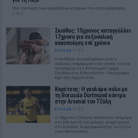
Υπό την πίεση των ακροδεξιών εταίρων του στην κυβέρνηση
ΧΤΕΣ
Σκιάθος: 15χρονος καταγγέλλει
17χρονο για σεξουαλική
κακοποίηση επί χρόνια
ΕΛΛΆΔΑ
ΧΤΕΣ
Η υπόθεση αποκαλύφθηκε όταν ο
ανήλικος ενημέρωσε τους γονείς του και
προσέφυγε στο Αστυνομικό Τμήμα
Σκιάθου στις 8 Αυγούστου - δικογραφία
έχει ήδη σχηματιστεί.
Καρέτσας: Η γκολάρα‑σόλο με
τη Borussia Dortmund κόντρα
στην Arsenal του Τζόλη
ΕΛΛΆΔΑ
ΧΤΕΣ
Ο 18χρονος Έλληνας επιθετικός σκόραρε
στο 29ο λεπτό της φιλικής αναμέτρησης
στο Emirates, διαμορφώνοντας το 2-0 για
τους Βεστφαλούς.