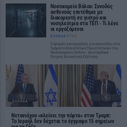
Νοσοκομείο Βόλου: Συνοδός
ασθενούς επιτέθηκε με
διακορευτή σε γιατρό και
νοσηλεύτρια στα ΤΕΠ ‑ Τι λένε
οι εργαζόμενοι
ΕΛΛΆΔΑ
ΧΤΕΣ
Σοβαρές καταγγελίες για επεισόδιο στα
Τμήματα Επειγόντων Περιστατικών του
Νοσοκομείου Βόλου - Διατάχθηκε
Ένορκη Διοικητική Εξέταση.
ΕΛΛΆΔΑ
Νετανιάχου «κλείνει την πόρτα» στον Τραμπ:
Το Ισραήλ δεν δέχεται το έγγραφο 15 σημείων
για τη Γάζα