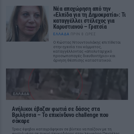
Νέα αποχώρηση από την
«Ελπίδα για τη Δημοκρατία»: Τι
καταγγέλλει στέλεχος για
Καρυστιανού – Γρατσία
ΕΛΛΆΔΑ
ΠΡΙΝ 8 ΏΡΕΣ
Ο Κώστας Ντουντουλάκης επιτίθεται
στην ηγεσία του κόμματος,
καταγγέλλοντας «απολυταρχικό
προσωποπαγές διευθυντήριο» και
άρνηση θέσπισης καταστατικού.
ΕΛΛΆΔΑ
Ανήλικοι έβαζαν φωτιά σε δάσος στα
Βριλήσσια – Το επικίνδυνο challenge που
σόκαρε
Τρεις έφηβοι καταγράφηκαν σε βίντεο να παίζουν με τη
φωτιά μέσα σε πυκνό πευκοδάσος στην λεωφόρο Πεντέλης,