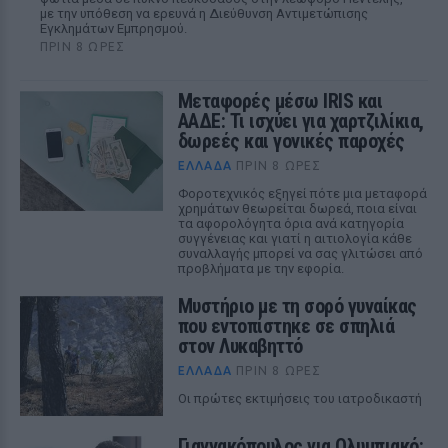
με την υπόθεση να ερευνά η Διεύθυνση Αντιμετώπισης
Εγκλημάτων Εμπρησμού.
ΠΡΙΝ 8 ΏΡΕΣ
Μεταφορές μέσω IRIS και
ΑΑΔΕ: Τι ισχύει για χαρτζιλίκια,
δωρεές και γονικές παροχές
ΕΛΛΆΔΑ
ΠΡΙΝ 8 ΏΡΕΣ
Φοροτεχνικός εξηγεί πότε μια μεταφορά
χρημάτων θεωρείται δωρεά, ποια είναι
τα αφορολόγητα όρια ανά κατηγορία
συγγένειας και γιατί η αιτιολογία κάθε
συναλλαγής μπορεί να σας γλιτώσει από
προβλήματα με την εφορία.
Μυστήριο με τη σορό γυναίκας
που εντοπίστηκε σε σπηλιά
στον Λυκαβηττό
ΕΛΛΆΔΑ
ΠΡΙΝ 8 ΏΡΕΣ
Οι πρώτες εκτιμήσεις του ιατροδικαστή
Γιαννακόπουλος για Ολυμπιακό: