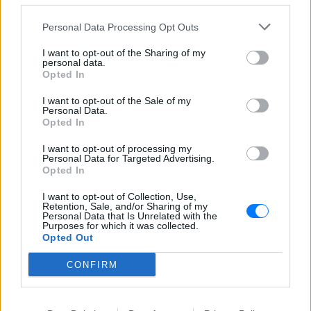
Personal Data Processing Opt Outs
I want to opt-out of the Sharing of my
personal data.
Opted In
I want to opt-out of the Sale of my
Personal Data.
Opted In
Ακολουθήστε το E-Radio.gr στο
Google News
I want to opt-out of processing my
και μάθετε πρώτοι
τα πιο hot νέα
.
Personal Data for Targeted Advertising.
Opted In
Για ακόμη περισσότερα
νέα
, μπείτε στην
ροή
I want to opt-out of Collection, Use,
ειδήσεων
του E-Daily.gr
Retention, Sale, and/or Sharing of my
Personal Data that Is Unrelated with the
Purposes for which it was collected.
Ακολουθήστε το E-Radio.gr και στο Instagram
Opted Out
ΔΙΑΦΗΜΙΣΗ
CONFIRM