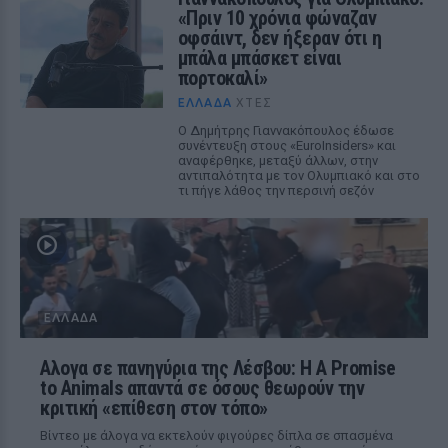
«Πριν 10 χρόνια φώναζαν
οφσάιντ, δεν ήξεραν ότι η
μπάλα μπάσκετ είναι
πορτοκαλί»
ΕΛΛΆΔΑ
ΧΤΕΣ
Ο Δημήτρης Γιαννακόπουλος έδωσε
συνέντευξη στους «EuroInsiders» και
αναφέρθηκε, μεταξύ άλλων, στην
αντιπαλότητα με τον Ολυμπιακό και στο
τι πήγε λάθος την περσινή σεζόν
ΕΛΛΆΔΑ
Αλογα σε πανηγύρια της Λέσβου: Η A Promise
to Animals απαντά σε όσους θεωρούν την
κριτική «επίθεση στον τόπο»
Βίντεο με άλογα να εκτελούν φιγούρες δίπλα σε σπασμένα