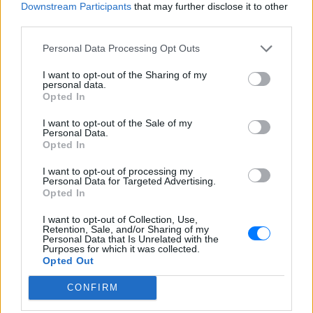
Downstream Participants
that may further disclose it to other
third parties.
Personal Data Processing Opt Outs
I want to opt-out of the Sharing of my
personal data.
Opted In
I want to opt-out of the Sale of my
Personal Data.
Opted In
I want to opt-out of processing my
Personal Data for Targeted Advertising.
Opted In
Ακολουθήστε το E-Radio.gr στο
Google News
I want to opt-out of Collection, Use,
και μάθετε πρώτοι
τα πιο hot νέα
.
Retention, Sale, and/or Sharing of my
Personal Data that Is Unrelated with the
Purposes for which it was collected.
Για ακόμη περισσότερα
νέα
, μπείτε στην
ροή
Opted Out
ειδήσεων
του E-Daily.gr
CONFIRM
Ακολουθήστε το E-Radio.gr και στο Instagram