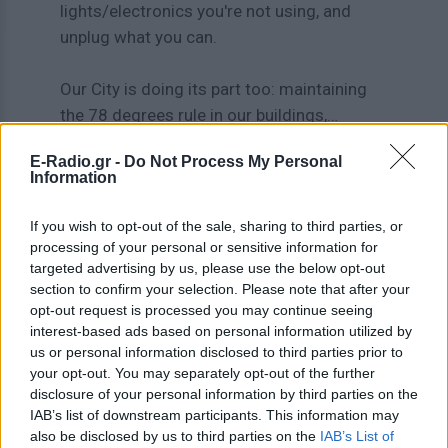
lights/electronics you're not using, and
unplug what you can.
Our City is doing its part too: maintaining
the 78 degrees rule in our buildings,…
— Mayor Zohran Kwame Mamdani
E-Radio.gr -
Do Not Process My Personal
Information
(@NYCMayor)
July 1, 2026
If you wish to opt-out of the sale, sharing to third parties, or
[ΠΗΓΗ]
processing of your personal or sensitive information for
targeted advertising by us, please use the below opt-out
section to confirm your selection. Please note that after your
ΔΙΑΦΗΜΙΣΗ
opt-out request is processed you may continue seeing
interest-based ads based on personal information utilized by
us or personal information disclosed to third parties prior to
your opt-out. You may separately opt-out of the further
disclosure of your personal information by third parties on the
IAB’s list of downstream participants. This information may
also be disclosed by us to third parties on the
IAB’s List of