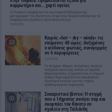
στην Τουρκία: Προβλέπονται έξοδα για
κομμωτήρια και... χαρτί υγείας
Οι Τούρκοί αναφέρουν τα οικονομικά δεδομένα της
μεταγραφής του Αιγύπτιου σταρ στην Τραμπζονσπόρ και τα
νούμερα που βγάζουν, προκαλούν ίλιγγο
ΣΉΜΕΡΑ
Καιρός «hot – dry – windy» τις
επόμενες 48 ώρες: Αυξημένος
ο κίνδυνος φωτιάς, συναγερμός
σε 6 περιφέρειες
ΣΉΜΕΡΑ
Το επόμενο 48ωρο, επομένως, απαιτεί
αυξημένη προσοχή, καθώς οι υψηλές
θερμοκρασίες, η ξηρασία και οι ισχυροί
άνεμοι δημιουργούν ένα περιβάλλον
ιδιαίτερα ευνοϊκό για την ταχεία
εξάπλωση μιας πυρκαγιάς
Σοκαριστικό βίντεο: Η στιγμή
που ο 14χρονος ανοίγει πυρ και
σκορπάει τον θάνατο σε
σχολείο στη Ταϊλάνδη