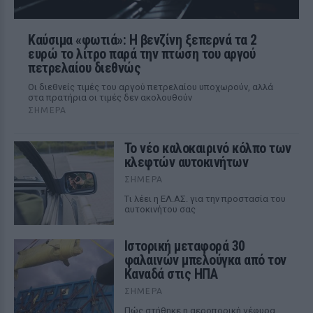
Καύσιμα «φωτιά»: Η βενζίνη ξεπερνά τα 2
ευρώ το λίτρο παρά την πτώση του αργού
πετρελαίου διεθνώς
Οι διεθνείς τιμές του αργού πετρελαίου υποχωρούν, αλλά
στα πρατήρια οι τιμές δεν ακολουθούν
ΣΉΜΕΡΑ
Το νέο καλοκαιρινό κόλπο των
κλεφτών αυτοκινήτων
ΣΉΜΕΡΑ
Tι λέει η ΕΛ.ΑΣ. για την προστασία του
αυτοκινήτου σας
Ιστορική μεταφορά 30
φαλαινών μπελούγκα από τον
Καναδά στις ΗΠΑ
ΣΉΜΕΡΑ
Πώς στήθηκε η αεροπορική γέφυρα