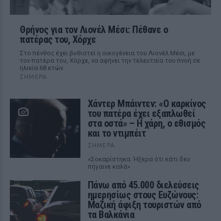
Θρήνος για τον Λιονέλ Μέσι: Πέθανε ο
πατέρας του, Χόρχε
Στο πένθος έχει βυθιστεί η οικογένεια του Λιονέλ Μέσι, με
τον πατέρα του, Χόρχε, να αφήνει την τελευταία του πνοή σε
ηλικία 68 ετών.
ΣΉΜΕΡΑ
Χάντερ Μπάιντεν: «Ο καρκίνος
του πατέρα έχει εξαπλωθεί
στα οστά» – Η χάρη, ο εθισμός
και το ντιμπέιτ
ΣΉΜΕΡΑ
«Σοκαρίστηκα. Ήξερα ότι κάτι δεν
πήγαινε καλά»
Πάνω από 45.000 διελεύσεις
ημερησίως στους Ευζώνους:
Μαζική άφιξη τουριστών από
τα Βαλκάνια