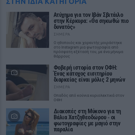
ΣΤΗΝ ΙΔΙΑ ΚΑΤΗΓΟΡΙΑ
Ατύχημα για τον Ιβάν Σβιτάιλο
στην Κέρκυρα: «Θα σηκωθώ πιο
δυνατός»
ΣΉΜΕΡΑ
Ο ηθοποιός και χορευτής μοιράστηκε
στο Instagram μια φωτογραφία από
πρόσφατη εξέτασή του, με ένα μήνυμα
θάρρους
Φοβερή ιστορία στον ΟΦΗ:
Ένας κάτοχος εισιτηρίου
διαρκείας είναι μόλις 2 μηνών
ΣΉΜΕΡΑ
Οπαδός από κούνια κυριολεκτικά στον
ΟΦΗ
Διακοπές στη Μύκονο για τη
Βάλια Χατζηθεοδώρου ‑ οι
φωτογραφίες με μαγιό στην
παραλία