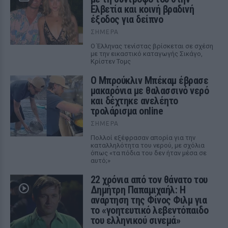
Ελβετία και κοινή βραδινή
έξοδος για δείπνο
ΣΉΜΕΡΑ
Ο Έλληνας τενίστας βρίσκεται σε σχέση
με την εικαστικό καταγωγής Σικάγο,
Κρίστεν Τομς
Ο Μπρούκλιν Μπέκαμ έβρασε
μακαρόνια με θαλασσινό νερό
και δέχτηκε ανελέητο
τρολάρισμα online
ΣΉΜΕΡΑ
Πολλοί εξέφρασαν απορία για την
καταλληλότητα του νερού, με σχόλια
όπως «τα πόδια του δεν ήταν μέσα σε
αυτό;»
22 χρόνια από τον θάνατο του
Δημήτρη Παπαμιχαήλ: Η
ανάρτηση της Φίνος Φιλμ για
το «γοητευτικό λεβεντόπαιδο
του ελληνικού σινεμά»