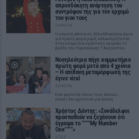
απροσδόκητη ανάρτηση του
συντρόφου της για τον ερχομό
του γιου τους
ΣΉΜΕΡΑ
Η γνωστή ηθοποιός Λίλα Μπακλέση έγινε
για πρώτη φορά μαμά, καλωσορίζοντας
στον κόσμο ένα υγιέστατο αγοράκι το
βράδυ της Παρασκευής 7 Αυγούστου.
Νοσηλεύτρια πήγε κομμωτήριο
πρώτη φορά μετά από 4 χρόνια
– Η απίθανη μεταμόρφωσή της
έγινε viral
ΣΉΜΕΡΑ
Ενώ φρόντιζε όλους τους άλλους...
κανείς δεν φρόντισε για εκείνη
Χρήστος Δάντης: «Συνάδελφοι
προσπαθούν να ξεχάσουν ότι
έγραψα το """"My Number
One""""»
ΧΤΕΣ