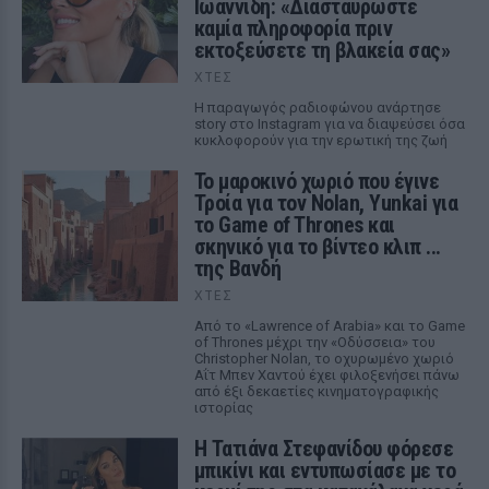
Ιωαννίδη: «Διασταυρώστε
καμία πληροφορία πριν
εκτοξεύσετε τη βλακεία σας»
ΧΤΕΣ
Η παραγωγός ραδιοφώνου ανάρτησε
story στο Instagram για να διαψεύσει όσα
κυκλοφορούν για την ερωτική της ζωή
Το μαροκινό χωριό που έγινε
Τροία για τον Nolan, Yunkai για
το Game of Thrones και
σκηνικό για το βίντεο κλιπ ...
της Βανδή
ΧΤΕΣ
Από το «Lawrence of Arabia» και το Game
of Thrones μέχρι την «Οδύσσεια» του
Christopher Nolan, το οχυρωμένο χωριό
Αΐτ Μπεν Χαντού έχει φιλοξενήσει πάνω
από έξι δεκαετίες κινηματογραφικής
ιστορίας
Η Τατιάνα Στεφανίδου φόρεσε
μπικίνι και εντυπωσίασε με το