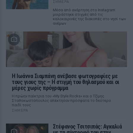
ΣΉΜΕΡΑ
Μέσα από ανάρτηση στο Instagram
μοιράστηκε στιγμές από τις
καλοκαιρινές της διακοπές στο νησί των
ανέμων
H Ιωάννα Σιαμπάνη ανέβασε φωτογραφίες με
τους γιους της – Η στιγμή του θηλασμού και οι
μέρες χωρίς πρόγραμμα
Η πρώην παίκτρια του «My Style Rocks» και ο Τζίμης
Σταθοκωστόπουλος απέκτησαν πρόσφατα το δεύτερο
παιδί τους
ΣΉΜΕΡΑ
Στέφανος Τσιτσιπάς: Αγκαλιά
με τη σύντροφό του στην