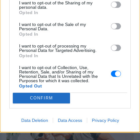
I want to opt-out of the Sharing of my
Η συγκίνηση ήταν διάχυτη, με την Αθηνά
personal data.
Opted In
Οικονομάκου να μην μπορεί να συγκρατήσει τα
δάκρυά της την ώρα των όρκων. Αμέσως μετά
I want to opt-out of the Sale of my
Personal Data.
ακολούθησε ένα λαμπερό πάρτι, με χορό και
Opted In
γιορτινή διάθεση. Η Αθηνά και ο αγαπημένος της
δεν σταμάτησαν να χορεύουν αγκαλιά, να
I want to opt-out of processing my
Personal Data for Targeted Advertising.
ανταλλάσσουν τρυφερά φιλιά και να απολαμβάνουν
Opted In
κάθε λεπτό αυτής της τόσο ξεχωριστής εμπειρίας.
I want to opt-out of Collection, Use,
Retention, Sale, and/or Sharing of my
Personal Data that Is Unrelated with the
Purposes for which it was collected.
Opted Out
CONFIRM
Data Deletion
Data Access
Privacy Policy