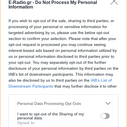
E-Radio.gr -
Do Not Process My Personal
Information
If you wish to opt-out of the sale, sharing to third parties, or
Ακολουθήστε το E-Radio.gr στο
Google News
processing of your personal or sensitive information for
και μάθετε πρώτοι
τα πιο hot νέα
.
targeted advertising by us, please use the below opt-out
section to confirm your selection. Please note that after your
Εσύ μπήκες στο E-Daily.gr; Τα νέα της ημέρας
opt-out request is processed you may continue seeing
και ότι σου κάνει κλικ!
interest-based ads based on personal information utilized by
us or personal information disclosed to third parties prior to
Ακολουθήστε το E-Radio.gr και στο Instagram
your opt-out. You may separately opt-out of the further
disclosure of your personal information by third parties on the
ΔΙΑΦΗΜΙΣΗ
IAB’s list of downstream participants. This information may
also be disclosed by us to third parties on the
IAB’s List of
Downstream Participants
that may further disclose it to other
third parties.
Personal Data Processing Opt Outs
I want to opt-out of the Sharing of my
personal data.
Opted In