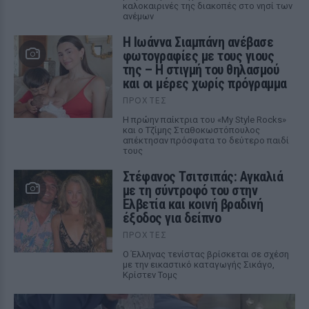
καλοκαιρινές της διακοπές στο νησί των
ανέμων
H Ιωάννα Σιαμπάνη ανέβασε
φωτογραφίες με τους γιους
της – Η στιγμή του θηλασμού
και οι μέρες χωρίς πρόγραμμα
ΠΡΟΧΤΈΣ
Η πρώην παίκτρια του «My Style Rocks»
και ο Τζίμης Σταθοκωστόπουλος
απέκτησαν πρόσφατα το δεύτερο παιδί
τους
Στέφανος Τσιτσιπάς: Αγκαλιά
με τη σύντροφό του στην
Ελβετία και κοινή βραδινή
έξοδος για δείπνο
ΠΡΟΧΤΈΣ
Ο Έλληνας τενίστας βρίσκεται σε σχέση
με την εικαστικό καταγωγής Σικάγο,
Κρίστεν Τομς