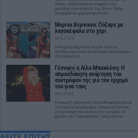
Αλίκη, αναπόσπαστο κομμάτι της
μεγάλης οικογένειας της Φίνος Φιλμ,
αναφέρεται χαρακτηριστικά
Μαρίνα Βερνίκου: Πόζαρε με
λαγοκέφαλο στο χέρι
ΠΡΟΧΤΈΣ
Η Μαρίνα Βερνίκου εξηγεί πώς να
αντιδρούμε όταν συναντάμε λαγοκέφαλο
στη θάλασσα
Γέννησε η Λίλα Μπακλέση: Η
απροσδόκητη ανάρτηση του
συντρόφου της για τον ερχομό
του γιου τους
ΠΡΟΧΤΈΣ
Η γνωστή ηθοποιός Λίλα Μπακλέση έγινε
για πρώτη φορά μαμά, καλωσορίζοντας
στον κόσμο ένα υγιέστατο αγοράκι το
βράδυ της Παρασκευής 7 Αυγούστου.
ΔΕΙΤΕ ΕΠΙΣΗΣ