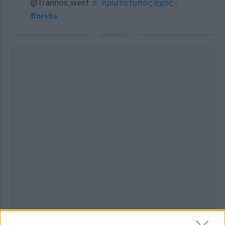
@Trannos.west
♬ πρωτότυπος ήχος -
𝕬𝖓𝖊𝖘𝖙𝖎𝖘
ΔΙΑΦΗΜΙΣΗ