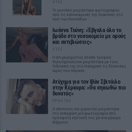
ΧΤΕΣ
Το μοντέλο μοιράστηκε φωτογραφίες
από τις καλοκαιρινές της διακοπές στο
νησί των Κυκλάδων
Ιωάννα Τούνη: «Έβγαλα όλο το
βράδυ στο νοσοκομείο με ορούς
και αντιβιώσεις»
ΧΤΕΣ
Η επιχειρηματίας έπαθε τροφική
δηλητηρίαση και μοιράστηκε με τους
followers της στο Instagram τις δύσκολες
ώρες που πέρασε.
Ατύχημα για τον Ιβάν Σβιτάιλο
στην Κέρκυρα: «Θα σηκωθώ πιο
δυνατός»
ΠΡΟΧΤΈΣ
Ο ηθοποιός και χορευτής μοιράστηκε
στο Instagram μια φωτογραφία από
πρόσφατη εξέτασή του, με ένα μήνυμα
θάρρους