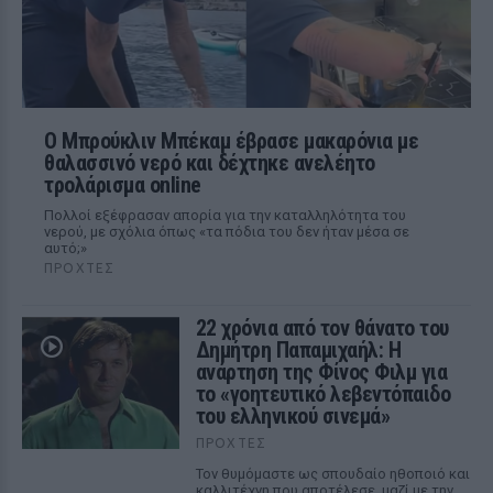
Ο Μπρούκλιν Μπέκαμ έβρασε μακαρόνια με
θαλασσινό νερό και δέχτηκε ανελέητο
τρολάρισμα online
Πολλοί εξέφρασαν απορία για την καταλληλότητα του
νερού, με σχόλια όπως «τα πόδια του δεν ήταν μέσα σε
αυτό;»
ΠΡΟΧΤΈΣ
22 χρόνια από τον θάνατο του
Δημήτρη Παπαμιχαήλ: Η
ανάρτηση της Φίνος Φιλμ για
το «γοητευτικό λεβεντόπαιδο
του ελληνικού σινεμά»
ΠΡΟΧΤΈΣ
Τον θυμόμαστε ως σπουδαίο ηθοποιό και
καλλιτέχνη που αποτέλεσε, μαζί με την