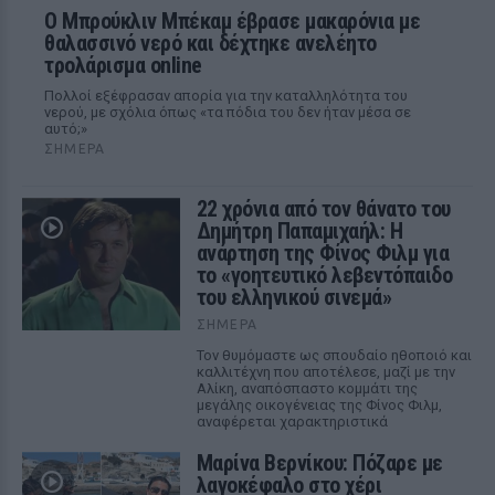
Ο Μπρούκλιν Μπέκαμ έβρασε μακαρόνια με
θαλασσινό νερό και δέχτηκε ανελέητο
τρολάρισμα online
Πολλοί εξέφρασαν απορία για την καταλληλότητα του
νερού, με σχόλια όπως «τα πόδια του δεν ήταν μέσα σε
αυτό;»
ΣΉΜΕΡΑ
22 χρόνια από τον θάνατο του
Δημήτρη Παπαμιχαήλ: Η
ανάρτηση της Φίνος Φιλμ για
το «γοητευτικό λεβεντόπαιδο
του ελληνικού σινεμά»
ΣΉΜΕΡΑ
Τον θυμόμαστε ως σπουδαίο ηθοποιό και
καλλιτέχνη που αποτέλεσε, μαζί με την
Αλίκη, αναπόσπαστο κομμάτι της
μεγάλης οικογένειας της Φίνος Φιλμ,
αναφέρεται χαρακτηριστικά
Μαρίνα Βερνίκου: Πόζαρε με
λαγοκέφαλο στο χέρι