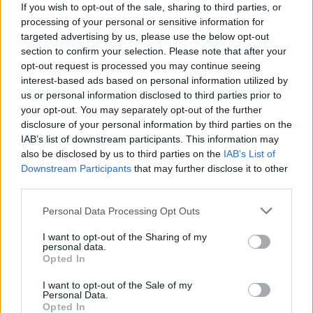
If you wish to opt-out of the sale, sharing to third parties, or
processing of your personal or sensitive information for
targeted advertising by us, please use the below opt-out
section to confirm your selection. Please note that after your
opt-out request is processed you may continue seeing
interest-based ads based on personal information utilized by
us or personal information disclosed to third parties prior to
your opt-out. You may separately opt-out of the further
disclosure of your personal information by third parties on the
IAB’s list of downstream participants. This information may
also be disclosed by us to third parties on the
IAB’s List of
Downstream Participants
that may further disclose it to other
third parties.
Personal Data Processing Opt Outs
Ακολουθήστε το E-Radio.gr στο
Google News
και μάθετε πρώτοι
τα πιο hot νέα
.
I want to opt-out of the Sharing of my
personal data.
Opted In
Διαβάστε περισσότερα θέματα για
Μόδα
,
Ομορφιά
I want to opt-out of the Sale of my
,
Σχέσεις
και φυσικά
Celebrities
στο νέο
Personal Data.
Pink.gr
!
Opted In