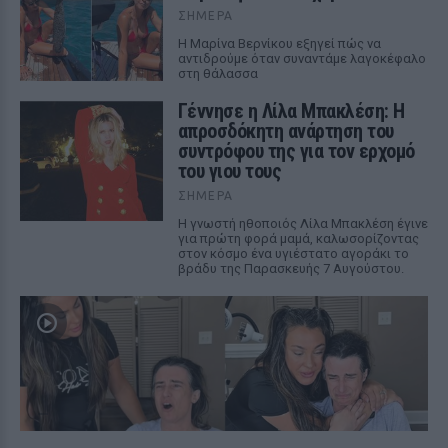
ΣΉΜΕΡΑ
Η Μαρίνα Βερνίκου εξηγεί πώς να
αντιδρούμε όταν συναντάμε λαγοκέφαλο
στη θάλασσα
Γέννησε η Λίλα Μπακλέση: Η
απροσδόκητη ανάρτηση του
συντρόφου της για τον ερχομό
του γιου τους
ΣΉΜΕΡΑ
Η γνωστή ηθοποιός Λίλα Μπακλέση έγινε
για πρώτη φορά μαμά, καλωσορίζοντας
στον κόσμο ένα υγιέστατο αγοράκι το
βράδυ της Παρασκευής 7 Αυγούστου.