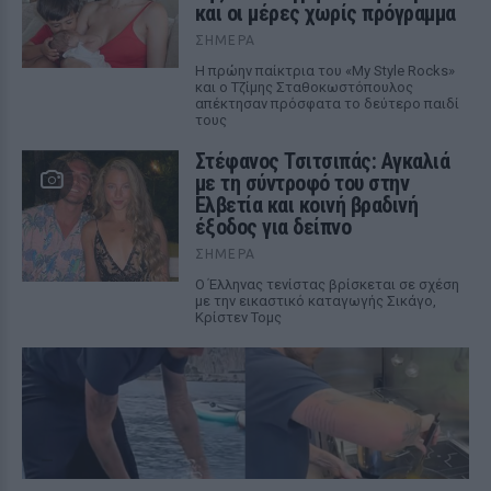
και οι μέρες χωρίς πρόγραμμα
ΣΉΜΕΡΑ
Η πρώην παίκτρια του «My Style Rocks»
και ο Τζίμης Σταθοκωστόπουλος
απέκτησαν πρόσφατα το δεύτερο παιδί
τους
Στέφανος Τσιτσιπάς: Αγκαλιά
με τη σύντροφό του στην
Ελβετία και κοινή βραδινή
έξοδος για δείπνο
ΣΉΜΕΡΑ
Ο Έλληνας τενίστας βρίσκεται σε σχέση
με την εικαστικό καταγωγής Σικάγο,
Κρίστεν Τομς