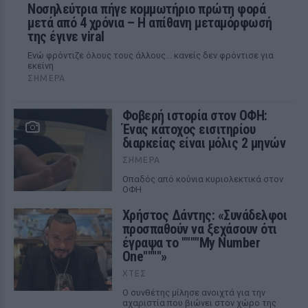
Νοσηλεύτρια πήγε κομμωτήριο πρώτη φορά
μετά από 4 χρόνια – Η απίθανη μεταμόρφωσή
της έγινε viral
Ενώ φρόντιζε όλους τους άλλους... κανείς δεν φρόντισε για
εκείνη
ΣΉΜΕΡΑ
Φοβερή ιστορία στον ΟΦΗ:
Ένας κάτοχος εισιτηρίου
διαρκείας είναι μόλις 2 μηνών
ΣΉΜΕΡΑ
Οπαδός από κούνια κυριολεκτικά στον
ΟΦΗ
Χρήστος Δάντης: «Συνάδελφοι
προσπαθούν να ξεχάσουν ότι
έγραψα το """"My Number
One""""»
ΧΤΕΣ
Ο συνθέτης μίλησε ανοιχτά για την
αχαριστία που βιώνει στον χώρο της