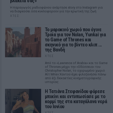
βλακεία σας»
Η παραγωγός ραδιοφώνου ανάρτησε story στο Instagram για
να διαψεύσει όσα κυκλοφορούν για την ερωτική της ζωή
ΧΤΕΣ
Το μαροκινό χωριό που έγινε
Τροία για τον Nolan, Yunkai για
το Game of Thrones και
σκηνικό για το βίντεο κλιπ ...
της Βανδή
ΧΤΕΣ
Από το «Lawrence of Arabia» και το Game
of Thrones μέχρι την «Οδύσσεια» του
Christopher Nolan, το οχυρωμένο χωριό
Αΐτ Μπεν Χαντού έχει φιλοξενήσει πάνω
από έξι δεκαετίες κινηματογραφικής
ιστορίας
Η Τατιάνα Στεφανίδου φόρεσε
μπικίνι και εντυπωσίασε με το
κορμί της στα καταγάλανα νερά
του Ιονίου
ΧΤΕΣ