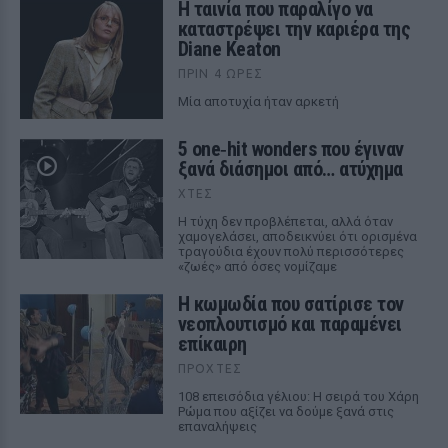
Η ταινία που παραλίγο να
καταστρέψει την καριέρα της
Diane Keaton
ΠΡΙΝ 4 ΏΡΕΣ
Μία αποτυχία ήταν αρκετή
5 one‑hit wonders που έγιναν
ξανά διάσημοι από… ατύχημα
ΧΤΕΣ
Η τύχη δεν προβλέπεται, αλλά όταν
χαμογελάσει, αποδεικνύει ότι ορισμένα
τραγούδια έχουν πολύ περισσότερες
«ζωές» από όσες νομίζαμε
Η κωμωδία που σατίρισε τον
νεοπλουτισμό και παραμένει
επίκαιρη
ΠΡΟΧΤΈΣ
108 επεισόδια γέλιου: Η σειρά του Χάρη
Ρώμα που αξίζει να δούμε ξανά στις
επαναλήψεις