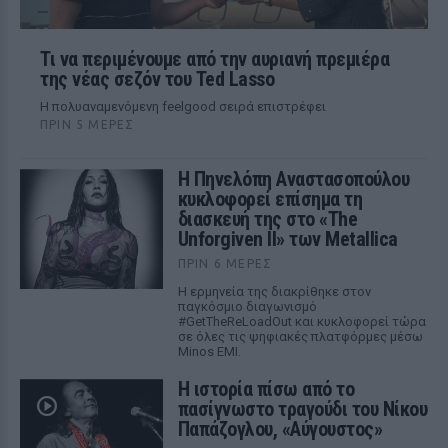
Τι να περιμένουμε από την αυριανή πρεμιέρα
της νέας σεζόν του Ted Lasso
Η πολυαναμενόμενη feelgood σειρά επιστρέφει
ΠΡΙΝ 5 ΜΈΡΕΣ
Η Πηνελόπη Αναστασοπούλου
κυκλοφορεί επίσημα τη
διασκευή της στο «The
Unforgiven II» των Metallica
ΠΡΙΝ 6 ΜΈΡΕΣ
Η ερμηνεία της διακρίθηκε στον
παγκόσμιο διαγωνισμό
#GetTheReLoadOut και κυκλοφορεί τώρα
σε όλες τις ψηφιακές πλατφόρμες μέσω
Minos EMI.
Η ιστορία πίσω από το
πασίγνωστο τραγούδι του Νίκου
Παπάζογλου, «Αύγουστος»