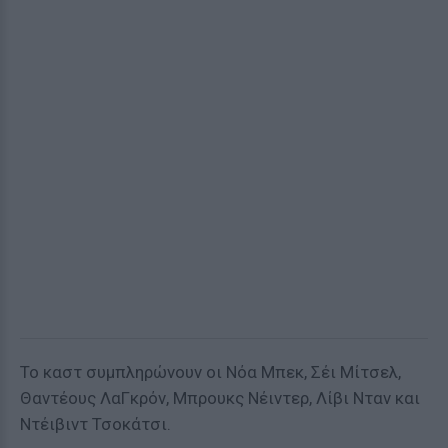
Το καστ συμπληρώνουν οι Νόα Μπεκ, Σέι Μίτσελ,
Θαντέους ΛαΓκρόν, Μπρουκς Νέιντερ, Λίβι Νταν και
Ντέιβιντ Τσοκάτσι.