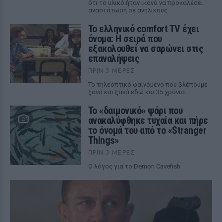
ότι το υλικό ήταν ικανό να προκαλέσει
αναστάτωση σε ανήλικους
Το ελληνικό comfort TV έχει
όνομα: Η σειρά που
εξακολουθεί να σαρώνει στις
επαναλήψεις
ΠΡΙΝ 3 ΜΈΡΕΣ
Το τηλεοπτικό φαινόμενο που βλέπουμε
ξανά και ξανά εδώ και 35 χρόνια
Το «δαιμονικό» ψάρι που
ανακαλύφθηκε τυχαία και πήρε
το όνομά του από το «Stranger
Things»
ΠΡΙΝ 3 ΜΈΡΕΣ
Ο λόγος για το Demon Cavefish