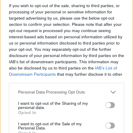
If you wish to opt-out of the sale, sharing to third parties, or
processing of your personal or sensitive information for
targeted advertising by us, please use the below opt-out
section to confirm your selection. Please note that after your
opt-out request is processed you may continue seeing
interest-based ads based on personal information utilized by
Ακολουθήστε το E-Radio.gr στο
Google News
us or personal information disclosed to third parties prior to
your opt-out. You may separately opt-out of the further
και μάθετε πρώτοι
τα πιο hot νέα
.
disclosure of your personal information by third parties on the
IAB’s list of downstream participants. This information may
Εσύ μπήκες στο E-Daily.gr; Τα νέα της ημέρας
also be disclosed by us to third parties on the
IAB’s List of
και ότι σου κάνει κλικ!
Downstream Participants
that may further disclose it to other
third parties.
Ακολουθήστε το E-Radio.gr και στο Instagram
Personal Data Processing Opt Outs
ΔΙΑΦΗΜΙΣΗ
I want to opt-out of the Sharing of my
personal data.
Opted In
I want to opt-out of the Sale of my
Personal Data.
Opted In