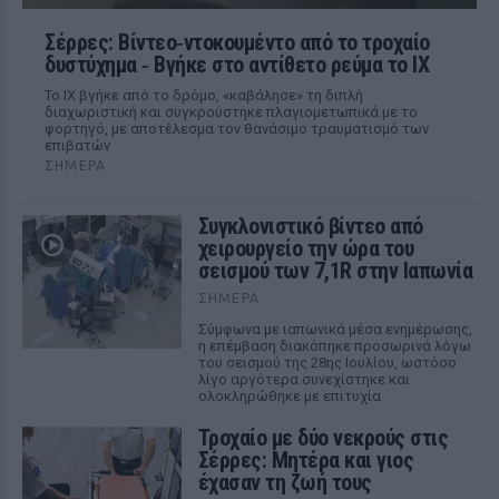
Σέρρες: Βίντεο‑ντοκουμέντο από το τροχαίο
δυστύχημα ‑ Βγήκε στο αντίθετο ρεύμα το ΙΧ
Το ΙΧ βγήκε από το δρόμο, «καβάλησε» τη διπλή
διαχωριστική και συγκρούστηκε πλαγιομετωπικά με το
φορτηγό, με αποτέλεσμα τον θανάσιμο τραυματισμό των
επιβατών
ΣΉΜΕΡΑ
Συγκλονιστικό βίντεο από
χειρουργείο την ώρα του
σεισμού των 7,1R στην Ιαπωνία
ΣΉΜΕΡΑ
Σύμφωνα με ιαπωνικά μέσα ενημέρωσης,
η επέμβαση διακόπηκε προσωρινά λόγω
του σεισμού της 28ης Ιουλίου, ωστόσο
λίγο αργότερα συνεχίστηκε και
ολοκληρώθηκε με επιτυχία
Τροχαίο με δύο νεκρούς στις
Σέρρες: Μητέρα και γιος
έχασαν τη ζωή τους