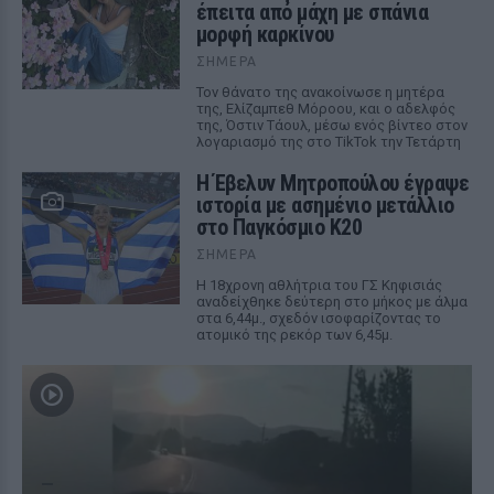
έπειτα από μάχη με σπάνια
μορφή καρκίνου
ΣΉΜΕΡΑ
Τον θάνατο της ανακοίνωσε η μητέρα
της, Ελίζαμπεθ Μόροου, και ο αδελφός
της, Όστιν Τάουλ, μέσω ενός βίντεο στον
λογαριασμό της στο TikTok την Τετάρτη
Η Έβελυν Μητροπούλου έγραψε
ιστορία με ασημένιο μετάλλιο
στο Παγκόσμιο Κ20
ΣΉΜΕΡΑ
Η 18χρονη αθλήτρια του ΓΣ Κηφισιάς
αναδείχθηκε δεύτερη στο μήκος με άλμα
στα 6,44μ., σχεδόν ισοφαρίζοντας το
ατομικό της ρεκόρ των 6,45μ.