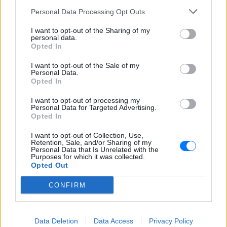
Personal Data Processing Opt Outs
ΣΉΜΕΡΑ
Οι έλεγχοι στις παραλίες συνεχίζονται με
I want to opt-out of the Sharing of my
drones, ψηφιακά εργαλεία και
personal data.
καταγγελίες πολιτών, καθώς οι
Opted In
Κτηματικές Υπηρεσίες εντείνουν τις
αυτοψίες σε όλη τη χώρα
I want to opt-out of the Sale of my
Personal Data.
Φωτιά στο Ρέθυμνο: Οι
Opted In
τέσσερις «ήρωες της
θάλασσας» που με τα σκάφη
I want to opt-out of processing my
τους έσωσαν πάνω από 100
Personal Data for Targeted Advertising.
ανθρώπους
Opted In
ΣΉΜΕΡΑ
I want to opt-out of Collection, Use,
Καθοριστική ήταν η συμβολή τεσσάρων
Retention, Sale, and/or Sharing of my
Personal Data that Is Unrelated with the
ιδιωτών στη μεγάλη επιχείρηση
Purposes for which it was collected.
απομάκρυνσης πολιτών και επισκεπτών
από τον Αγιο Παύλο και την Πρέβελη, την
Opted Out
ώρα που η πυρκαγιά απειλούσε τις δύο
περιοχές
CONFIRM
Data Deletion
Data Access
Privacy Policy