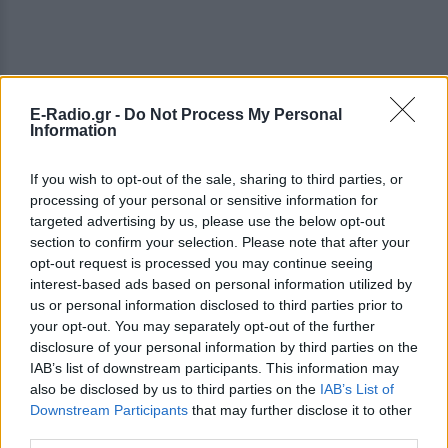
E-Radio.gr -
Do Not Process My Personal
ΔΕΙΤΕ ΕΠΙΣΗΣ
Information
ΣΤΗΝ ΙΔΙΑ ΚΑΤΗΓΟΡΙΑ
If you wish to opt-out of the sale, sharing to third parties, or
processing of your personal or sensitive information for
targeted advertising by us, please use the below opt-out
Πουέρτο Ρίκο: Διανομή νερού
με δελτίο εν μέσω
section to confirm your selection. Please note that after your
παρατεταμένης ξηρασίας
opt-out request is processed you may continue seeing
interest-based ads based on personal information utilized by
ΣΉΜΕΡΑ
us or personal information disclosed to third parties prior to
Πώς διαχειρίζεται το Πουέρτο Ρίκο την
your opt-out. You may separately opt-out of the further
κρίση νερού και πώς επηρεάζεται η
disclosure of your personal information by third parties on the
καθημερινή ζωή των κατοίκων
IAB’s list of downstream participants. This information may
Σαρωτικοί έλεγχοι στις
also be disclosed by us to third parties on the
IAB’s List of
παραλίες με drones – Ποιες
Downstream Participants
that may further disclose it to other
περιοχές είχαν τις
third parties.
περισσότερες παραβάσεις