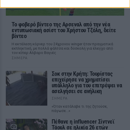
Το φοβερό βίντεο της Αρσεναλ από την νέα
εντυπωσιακή ασίστ του Χρήστου Τζόλη, δείτε
βίντεο
Η εκτέλεση κόρνερ του 24χρονου winger ήταν πραγματικά
εκπληκτική, με πολλά φάλτσα και δύσκολη για έλεγχο από
τον κίπερ Αλβαρο Βαγιές
ΣΉΜΕΡΑ
Σοκ στην Κρήτη: Τουρίστας
επιχείρησε να χρηματίσει
υπάλληλο για του επιτρέψει να
ασελγήσει σε ανήλικη
ΣΉΜΕΡΑ
«Όταν κατάλαβε τι της ζητούσε,
πάγωσε...»
Πέθανε η influencer Σίντνεϊ
Τάουλ σε ηλικία 26 ετών