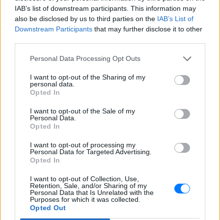
IAB’s list of downstream participants. This information may
και μάθετε πρώτοι
τα πιο hot νέα
.
also be disclosed by us to third parties on the
IAB’s List of
Downstream Participants
that may further disclose it to other
Διαβάστε περισσότερα θέματα για
Μόδα
,
third parties.
Ομορφιά
,
Σχέσεις
και φυσικά
Celebrities
στο νέο
Pink.gr
!
Personal Data Processing Opt Outs
I want to opt-out of the Sharing of my
Ακολουθήστε το E-Radio.gr και στο Instagram
personal data.
Opted In
ΔΙΑΦΗΜΙΣΗ
I want to opt-out of the Sale of my
Personal Data.
Opted In
I want to opt-out of processing my
Personal Data for Targeted Advertising.
Opted In
I want to opt-out of Collection, Use,
Retention, Sale, and/or Sharing of my
Personal Data that Is Unrelated with the
Purposes for which it was collected.
Opted Out