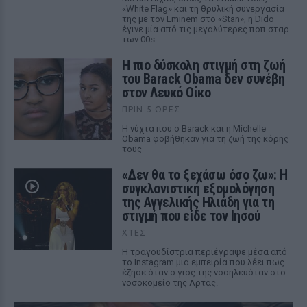
«White Flag» και τη θρυλική συνεργασία
της με τον Eminem στο «Stan», η Dido
έγινε μία από τις μεγαλύτερες ποπ σταρ
των 00s
Η πιο δύσκολη στιγμή στη ζωή
του Barack Obama δεν συνέβη
στον Λευκό Οίκο
ΠΡΙΝ 5 ΏΡΕΣ
Η νύχτα που ο Barack και η Michelle
Obama φοβήθηκαν για τη ζωή της κόρης
τους
«Δεν θα το ξεχάσω όσο ζω»: Η
συγκλονιστική εξομολόγηση
της Αγγελικής Ηλιάδη για τη
στιγμή που είδε τον Ιησού
ΧΤΕΣ
Η τραγουδίστρια περιέγραψε μέσα από
το Instagram μια εμπειρία που λέει πως
έζησε όταν ο γιος της νοσηλευόταν στο
νοσοκομείο της Αρτας.