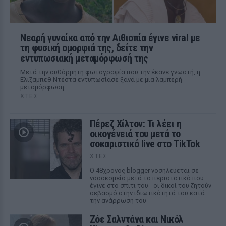
Νεαρή γυναίκα από την Αιθιοπία έγινε viral με
τη φυσική ομορφιά της, δείτε την
εντυπωσιακή μεταμόρφωσή της
Μετά την αυθόρμητη φωτογραφία που την έκανε γνωστή, η
Ελίζαμπεθ Ντέστα εντυπωσίασε ξανά με μια λαμπερή
μεταμόρφωση
ΧΤΕΣ
Πέρεζ Χίλτον: Τι λέει η
οικογένειά του μετά το
σοκαριστικό live στο TikTok
ΧΤΕΣ
Ο 48χρονος blogger νοσηλεύεται σε
νοσοκομείο μετά το περιστατικό που
έγινε στο σπίτι του - οι δικοί του ζητούν
σεβασμό στην ιδιωτικότητά του κατά
την ανάρρωσή του
Ζόε Σαλντάνα και Νικόλ