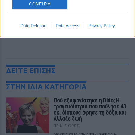
CONFIRM
Data Deletion
Data Access
Privacy Policy
ΔΕΙΤΕ ΕΠΙΣΗΣ
ΣΤΗΝ ΙΔΙΑ ΚΑΤΗΓΟΡΙΑ
Πού εξαφανίστηκε η Dido; Η
τραγουδίστρια που πούλησε 40
εκ. δίσκους άφησε τη δόξα και
άλλαξε ζωή
ΠΡΙΝ 5 ΏΡΕΣ
Με επιτυχίες όπως τα «Thank You»,