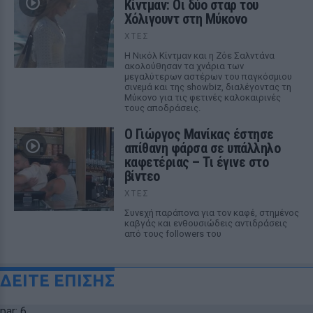
Κίντμαν: Οι δύο σταρ του
Χόλιγουντ στη Μύκονο
ΧΤΕΣ
Η Νικόλ Κίντμαν και η Ζόε Σαλντάνα
ακολούθησαν τα χνάρια των
μεγαλύτερων αστέρων του παγκόσμιου
σινεμά και της showbiz, διαλέγοντας τη
Μύκονο για τις φετινές καλοκαιρινές
τους αποδράσεις.
Ο Γιώργος Μανίκας έστησε
απίθανη φάρσα σε υπάλληλο
καφετέριας – Τι έγινε στο
βίντεο
ΧΤΕΣ
Συνεχή παράπονα για τον καφέ, στημένος
καβγάς και ενθουσιώδεις αντιδράσεις
από τους followers του
ΔΕΙΤΕ ΕΠΙΣΗΣ
par: 6