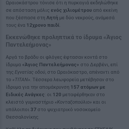
Ωραιοκάστρου τόνισε ότι η πυρκαγιά εκδηλώθηκε
σε απόσταση μόλις
ενός χιλιομέτρου
από εκείνη
που ξέσπασε στη
Λητή
με δύο νεκρούς, ανάμεσά
τους ένα
12χρονο παιδί
.
Εκκενώθηκε προληπτικά το ίδρυμα «Άγιος
Παντελεήμονας»
Αργά το βράδυ οι φλόγες έφτασαν κοντά στο
ίδρυμα
«Άγιος Παντελεήμονας»
στο Δερβένι, επί
της
Εγνατίας οδού
, στο Ωραιόκαστρο, απέναντι από
το
«ΤΙΤΑΝ»
. Τέσσερα λεωφορεία μετέβησαν στο
ίδρυμα για την απομάκρυνση
157 ατόμων με
Ειδικές Ανάγκες
: οι
120
μεταφέρθηκαν στο
κλειστό γυμναστήριο
«Κονταξοπούλιο»
και οι
υπόλοιποι
37
στο ψυχιατρικό νοσοκομείο
Θεσσαλονίκης.