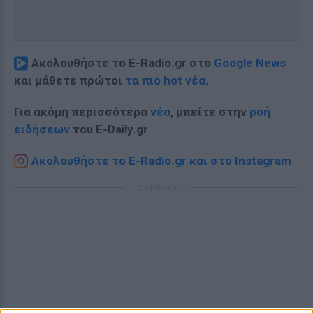
Ακολουθήστε το E-Radio.gr στο
Google News
και μάθετε πρώτοι
τα πιο hot νέα
.
Για ακόμη περισσότερα
νέα
, μπείτε στην
ροή
ειδήσεων
του E-Daily.gr
Ακολουθήστε το E-Radio.gr και στο Instagram
ΔΙΑΦΗΜΙΣΗ