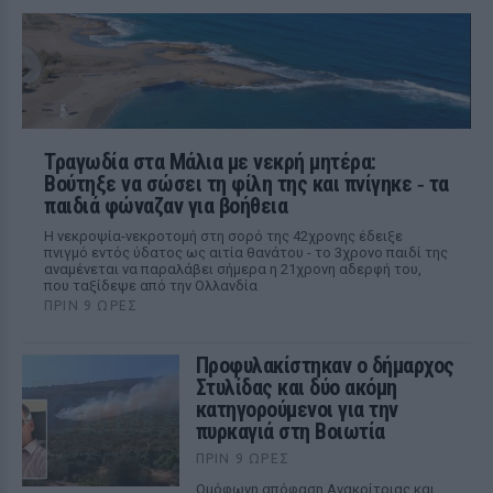
Τραγωδία στα Μάλια με νεκρή μητέρα:
Βούτηξε να σώσει τη φίλη της και πνίγηκε ‑ τα
παιδιά φώναζαν για βοήθεια
Η νεκροψία-νεκροτομή στη σορό της 42χρονης έδειξε
πνιγμό εντός ύδατος ως αιτία θανάτου - το 3χρονο παιδί της
αναμένεται να παραλάβει σήμερα η 21χρονη αδερφή του,
που ταξίδεψε από την Ολλανδία
ΠΡΙΝ 9 ΏΡΕΣ
Προφυλακίστηκαν ο δήμαρχος
Στυλίδας και δύο ακόμη
κατηγορούμενοι για την
πυρκαγιά στη Βοιωτία
ΠΡΙΝ 9 ΏΡΕΣ
Ομόφωνη απόφαση Ανακρίτριας και