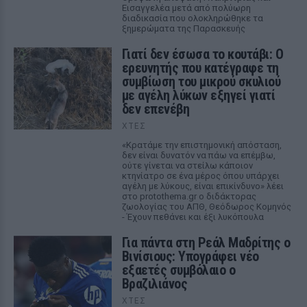
Εισαγγελέα μετά από πολύωρη
διαδικασία που ολοκληρώθηκε τα
ξημερώματα της Παρασκευής
Γιατί δεν έσωσα το κουτάβι: Ο
ερευνητής που κατέγραφε τη
συμβίωση του μικρού σκυλιού
με αγέλη λύκων εξηγεί γιατί
δεν επενέβη
ΧΤΕΣ
«Κρατάμε την επιστημονική απόσταση,
δεν είναι δυνατόν να πάω να επέμβω,
ούτε γίνεται να στείλω κάποιον
κτηνίατρο σε ένα μέρος όπου υπάρχει
αγέλη με λύκους, είναι επικίνδυνο» λέει
στο protothema.gr ο διδάκτορας
ζωολογίας του ΑΠΘ, Θεόδωρος Κομηνός
- Έχουν πεθάνει και έξι λυκόπουλα
Για πάντα στη Ρεάλ Μαδρίτης ο
Βινίσιους: Υπογράφει νέο
εξαετές συμβόλαιο ο
Βραζιλιάνος
ΧΤΕΣ