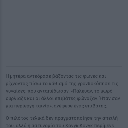
Η μητέρα αντέδρασε βάζοντας τις φωνές και
ρίχνοντας πίσω το κάθισμά της γρονθοκόπησε τις
γυναίκες, που ανταπέδωσαν. «Πάλευαν, το μωρό
ούρλιαζε και οι άλλοι επιβάτες φώναζαν. Ήταν σαν
μια περίεργη ταινία», ανέφερε ένας επιβάτης.
Ο πιλότος τελικά δεν πραγματοποίησε την απειλή
του, αλλά η αστυνομία του Χονγκ Κονγκ περίμενε