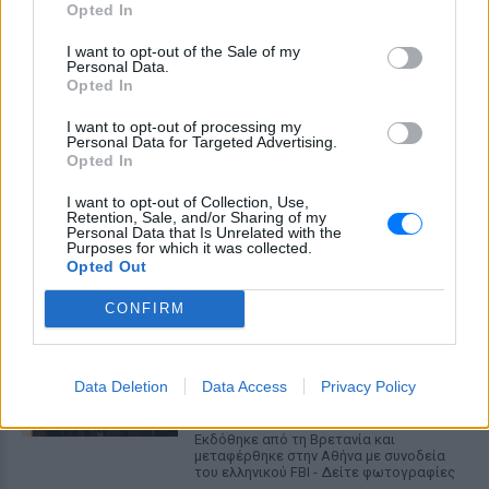
Opted In
ΠΡΙΝ 9 ΏΡΕΣ
I want to opt-out of the Sale of my
Ποια λάθη μπορεί να οδηγήσουν στην
Personal Data.
απώλεια του αφορολόγητου των 800.000
Opted In
ευρώ και να μετατρέψουν τη δωρεά σε
φόρο 10% από το πρώτο ευρώ
I want to opt-out of processing my
Μακελειό σε σχολείο της
Personal Data for Targeted Advertising.
Ταϊλάνδης: Μαθητής άνοιξε
Opted In
πυρ
I want to opt-out of Collection, Use,
ΠΡΙΝ 9 ΏΡΕΣ
Retention, Sale, and/or Sharing of my
Personal Data that Is Unrelated with the
Οι αρχές ανακοινώνουν τουλάχιστον
Purposes for which it was collected.
έναν νεκρό καθηγητή και τέσσερις
Opted Out
τραυματίες
CONFIRM
Στον εισαγγελέα σήμερα η
46χρονη για την επίθεση στη
Marfin ‑ η νύχτα της στα
κρατητήρια της ΓΑΔΑ
Data Deletion
Data Access
Privacy Policy
ΠΡΙΝ 9 ΏΡΕΣ
Εκδόθηκε από τη Βρετανία και
μεταφέρθηκε στην Αθήνα με συνοδεία
του ελληνικού FBI - Δείτε φωτογραφίες