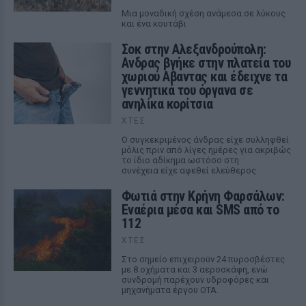
Μια μοναδική σχέση ανάμεσα σε λύκους
και ένα κουτάβι
Σοκ στην Αλεξανδρούπολη:
Ανδρας βγήκε στην πλατεία του
χωριού Αβαντας και έδειχνε τα
γεννητικά του όργανα σε
ανηλίκα κορίτσια
ΧΤΕΣ
Ο συγκεκριμένος άνδρας είχε συλληφθεί
μόλις πριν από λίγες ημέρες για ακριβώς
το ίδιο αδίκημα ωστόσο στη
συνέχεια είχε αφεθεί ελεύθερος
Φωτιά στην Κρήνη Φαρσάλων:
Εναέρια μέσα και SMS από το
112
ΧΤΕΣ
Στο σημείο επιχειρούν 24 πυροσβέστες
με 8 οχήματα και 3 αεροσκάφη, ενώ
συνδρομή παρέχουν υδροφόρες και
μηχανήματα έργου ΟΤΑ.