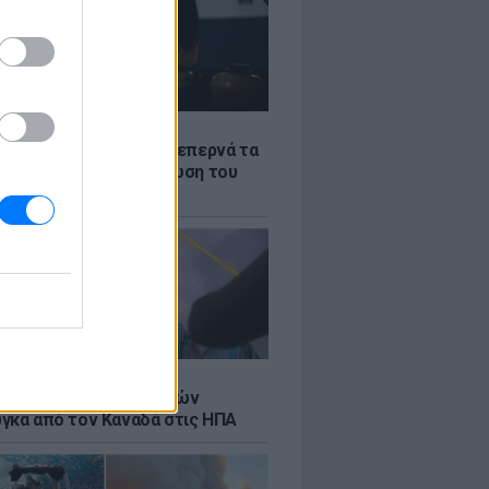
Σ
α «φωτιά»: Η βενζίνη ξεπερνά τα
 το λίτρο παρά την πτώση του
πετρελαίου διεθνώς
Σ
κή μεταφορά 30 φαλαινών
γκα από τον Καναδά στις ΗΠΑ