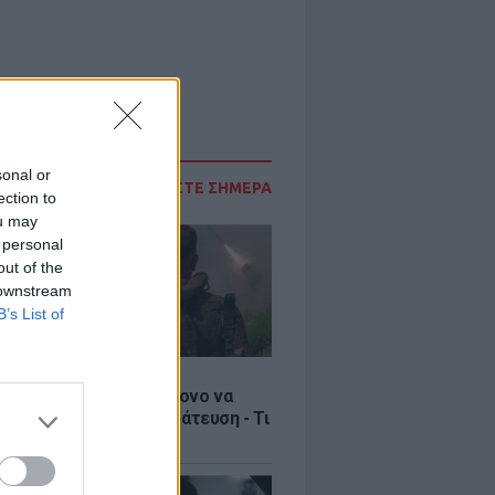
sonal or
ΔΙΑΒΑΣΤΕ ΣΗΜΕΡΑ
ection to
ou may
 personal
out of the
 downstream
B’s List of
Σ
ία: Βίντεο σοκ με 19χρονο να
αι με τη βία για επιστράτευση - Τι
ο «busification»