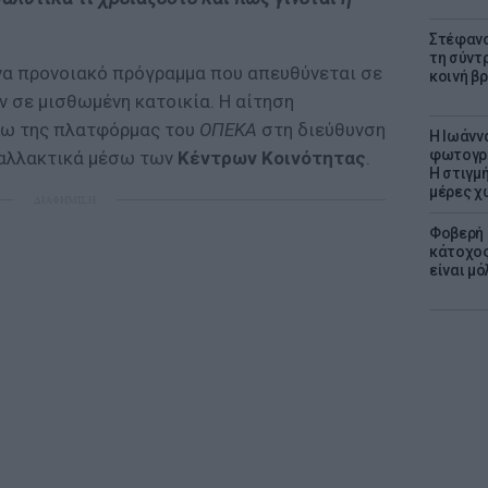
Στέφανο
τη σύντ
να προνοιακό πρόγραμμα που απευθύνεται σε
κοινή β
ν σε μισθωμένη κατοικία. Η αίτηση
σω της πλατφόρμας του
ΟΠΕΚΑ
στη διεύθυνση
H Ιωάνν
φωτογρα
εναλλακτικά μέσω των
Κέντρων Κοινότητας
.
Η στιγμή
μέρες χ
ΔΙΑΦΗΜΙΣΗ
Φοβερή 
κάτοχος
είναι μό