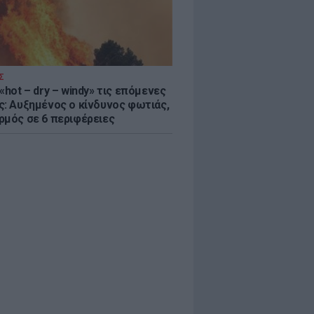
Σ
«hot – dry – windy» τις επόμενες
ς: Αυξημένος ο κίνδυνος φωτιάς,
ρμός σε 6 περιφέρειες