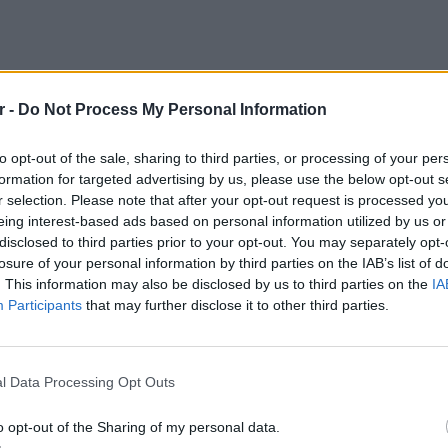
r -
Do Not Process My Personal Information
to opt-out of the sale, sharing to third parties, or processing of your per
formation for targeted advertising by us, please use the below opt-out s
r selection. Please note that after your opt-out request is processed y
α, είναι απαραίτητο να έχετε συγκεντρώσει
eing interest-based ads based on personal information utilized by us or
γγραφα, χωρίς τα οποία η υποβολή δεν μπορεί
disclosed to third parties prior to your opt-out. You may separately opt-
losure of your personal information by third parties on the IAB’s list of
. This information may also be disclosed by us to third parties on the
IA
νήσετε
Participants
that may further disclose it to other third parties.
ΕΙΔΗΣΕΙ
ή απαιτούνται
κωδικοί Taxisnet
, καθώς και ο
Ουκραν
οικοκυριού. Επιπλέον, πρέπει να διαθέτετε
οδηγείτ
l Data Processing Opt Outs
είναι τ
ισχύ για τουλάχιστον
6 μήνες
από την
ησης.
o opt-out of the Sharing of my personal data.