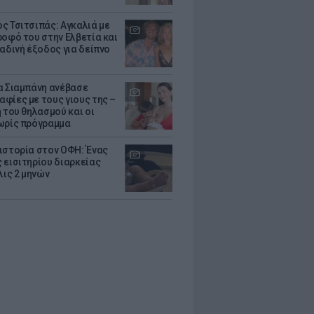
ς Τσιτσιπάς: Αγκαλιά με
ροφό του στην Ελβετία και
ραδινή έξοδος για δείπνο
α Σιαμπάνη ανέβασε
φίες με τους γιους της –
 του θηλασμού και οι
ωρίς πρόγραμμα
ιστορία στον ΟΦΗ: Ένας
 εισιτηρίου διαρκείας
λις 2 μηνών