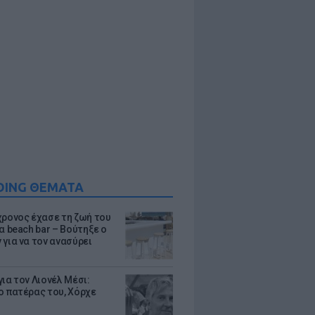
DING ΘΕΜΑΤΑ
χρονος έχασε τη ζωή του
α beach bar – Βούτηξε ο
 για να τον ανασύρει
ια τον Λιονέλ Μέσι:
ο πατέρας του, Χόρχε