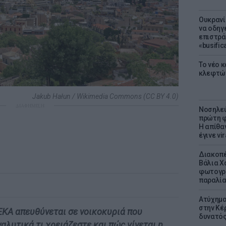
Ουκρανί
να οδηγε
επιστράτ
«busific
Το νέο 
κλεφτώ
Jakub Hałun / Wikimedia Commons (CC BY 4.0)
ΔΙΑΦΗΜΙΣΗ
Νοσηλεύ
πρώτη φ
Η απίθα
έγινε vir
Διακοπέ
Βάλια Χ
φωτογρα
παραλί
Ατύχημα 
στην Κέ
ΕΚΑ απευθύνεται σε νοικοκυριά που
δυνατό
ναλυτικά τι χρειάζεστε και πώς γίνεται η