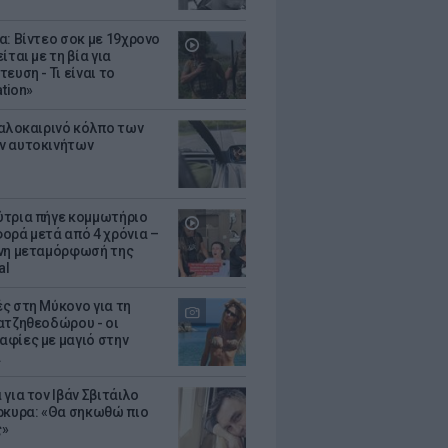
α: Βίντεο σοκ με 19χρονο
ίται με τη βία για
ευση - Τι είναι το
ation»
καλοκαιρινό κόλπο των
ν αυτοκινήτων
τρια πήγε κομμωτήριο
ορά μετά από 4 χρόνια –
νη μεταμόρφωσή της
al
ς στη Μύκονο για τη
ατζηθεοδώρου - οι
φίες με μαγιό στην
α
για τον Ιβάν Σβιτάιλο
ρκυρα: «Θα σηκωθώ πιο
ς»