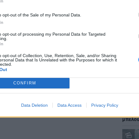
In
ογαριασμός ΔΕΗ
, ο οποίος πρέπει να είναι
ποιου μέλους του νοικοκυριού. Τέλος,
o opt-out of the Sale of my Personal Data.
In
ραπεζικού λογαριασμού στον οποίο είστε
to opt-out of processing my Personal Data for Targeted
ΕΙΔΗΣΕΙ
ing.
Καύσιμ
ΔΙΑΦΗΜΙΣΗ
In
2 ευρώ
αργού 
o opt-out of Collection, Use, Retention, Sale, and/or Sharing
ersonal Data that Is Unrelated with the Purposes for which it
lected.
Out
CONFIRM
Data Deletion
Data Access
Privacy Policy
ΕΙΔΗΣΕΙ
Ιστορι
μπελού