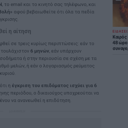
N
, το email και το κινητό σας τηλέφωνο, και
βολή»
αφού βεβαιωθείτε ότι όλα τα πεδία
γκρισης.
εί η αίτηση
ΕΙΔΗΣΕΙ
Καιρός 
48 ώρε
φθεί σε τρεις κυρίως περιπτώσεις: εάν το
συναγε
α τουλάχιστον
6 μηνών
, εάν υπάρχουν
σοδήματα ή στην περιουσία σε σχέση με τα
ιθμό μελών, ή εάν ο λογαριασμός ρεύματος
κυριού.
 ότι η
έγκριση του επιδόματος ισχύει για 6
μηνης περιόδου, ο δικαιούχος υποχρεούται να
ένου να ανανεωθεί η επιδότηση.
ΔΙΑΦΗΜΙΣΗ