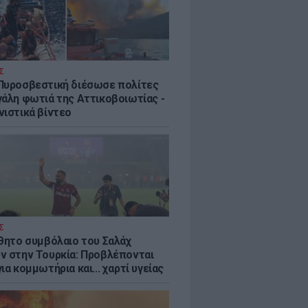
Σ
Πυροσβεστική διέσωσε πολίτες
γάλη φωτιά της Αττικοβοιωτίας -
νιστικά βίντεο
Σ
ύθητο συμβόλαιο του Σαλάχ
ν στην Τουρκία: Προβλέπονται
ια κομμωτήρια και... χαρτί υγείας