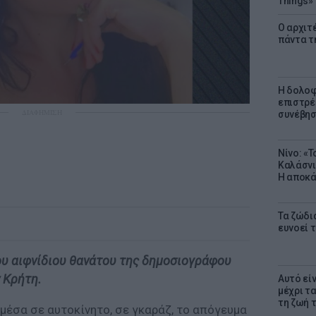
Things»
Ο αρχιτ
πάντα τ
Η δολοφ
επιστρέ
ΔΙΑΦΗΜΙΣΗ
συνέβησ
Νίνο: «
Καλάσνι
Η αποκά
Τα ζώδια
ευνοεί 
ου αιφνίδιου θανάτου της δημοσιογράφου
 Κρήτη.
Αυτό εί
μέχρι τ
τη ζωή 
μέσα σε αυτοκίνητο, σε γκαράζ, το απόγευμα