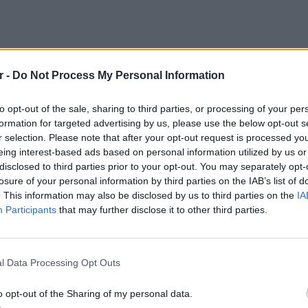
r -
Do Not Process My Personal Information
 θάνατος της 46χρονης αποδίδεται σε
to opt-out of the sale, sharing to third parties, or processing of your per
έρει το τοπικό μέσο, κάμερα ασφαλείας έχει
formation for targeted advertising by us, please use the below opt-out s
να ανεβαίνει στο σπίτι της, να κατεβαίνει εν
r selection. Please note that after your opt-out request is processed y
ιβάζεται στο αυτοκίνητό της και να αφήνει
eing interest-based ads based on personal information utilized by us or
disclosed to third parties prior to your opt-out. You may separately opt-
losure of your personal information by third parties on the IAB’s list of
ζόταν στην τηλεοπτικό σταθμό Κρήτη TV και
. This information may also be disclosed by us to third parties on the
IA
Participants
that may further disclose it to other third parties.
εταφερθεί στο ΠΑΓΝΗ για τη διενέργεια
LIFESTY
Οι συν
εία της τελεστεί αύριο, στον Ιερό Ναό Αγίου
l Data Processing Opt Outs
εισιτήρ
τις τιμ
o opt-out of the Sharing of my personal data.