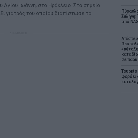
υ Αγίου Ιωάννη, στο Ηράκλειο. Στο σημείο
Πύραυλο
, γιατρός του οποίου διαπίστωσε το
Σελήνη: 
από NAS
ΔΙΑΦΗΜΙΣΗ
Απίστευ
Θεσσαλο
«πέταξε
καταδίω
σε παρκ
Τουρκία
φοράει δ
καταλογ