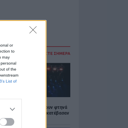
sonal or
ection to
ΔΙΑΒΑΣΤΕ ΣΗΜΕΡΑ
ou may
 personal
out of the
 downstream
B’s List of
LE
αυλίες επιτέλους βγάζουν φτηνά
ια - Ποιοι καλλιτέχνες κατέβασαν
ές