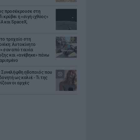
ς προσέκρουσε στη
Τι κρύβει η «σιγή ιχθύος»
A και SpaceX;
το τροχαίο στη
νίκη: Αυτοκίνητο
» σαν από ταινία
ξης και «ανέβηκε» πάνω
αρισμένο
: Συνελήφθη ηθοποιός που
oνητή ως κολιέ - Τι της
ίζουν οι αρχές