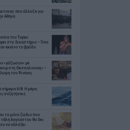
έκτονας που άλλαξε για
ην Αθήνα
ονία του Tupac
φει στο δικαστήριο – Όσα
αν εκείνο το βράδυ
Τον «γάζωσαν» με
κοφ στη Θεσσαλονίκη» –
λυψη του Ψινάκη
 σήμερα 6/8: Η μέρα
τις συζητήσεις
ναι το μόνο ζώδιο που
α τέλη Αυγούστου θα δει
του να αλλάζει