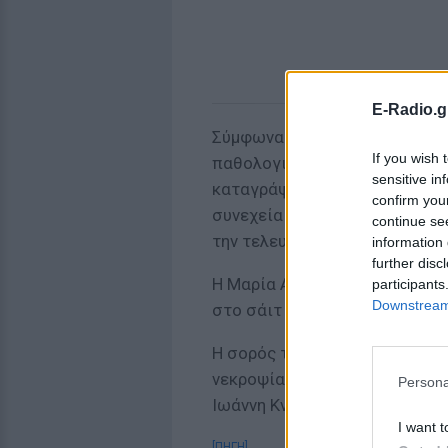
E-Radio.g
Σύμφωνα με το cretalive.gr, ο
If you wish 
παθολογικά αίτια. Όπως αναφ
sensitive in
καταγράψει την άτυχη γυναίκα 
confirm you
συνεχεία στο γκαράζ, να επιβ
continue se
την τελευταία της πνοή.
information 
further disc
Η Μαρία Αντωνογιαννάκη εργα
participants
Downstream 
στο σάιτ neakriti.gr.
Η σορός της αναμένεται να μ
νεκροψίας - νεκροτομής. Η κηδ
Persona
Ιωάννη Κνωσού στις 16.00.
I want t
[ΠΗΓΗ]