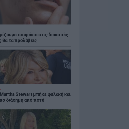
εμίζουμε σπυράκια στις διακοπές
ς θα τα προλάβεις
Α
 Martha Stewart μπήκε φυλακή και
πιο διάσημη από ποτέ