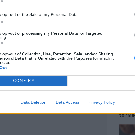
In
o opt-out of the Sale of my Personal Data.
In
to opt-out of processing my Personal Data for Targeted
ακοπή καρδιάς υπέστη η δημοσιογράφος
ing.
ρία Αντωνογιαννάκη που βρέθηκε νεκρή
ΘΕΜΑΤ
In
σα στο αυτοκίνητό της
Έφτιαξ
μουσική
ΛΆΔΑ
ΠΡΙΝ 4 ΕΒΔΟΜΆΔΕΣ
o opt-out of Collection, Use, Retention, Sale, and/or Sharing
ersonal Data that Is Unrelated with the Purposes for which it
lected.
Out
ΔΙΑΦΗΜΙΣΗ
CONFIRM
Data Deletion
Data Access
Privacy Policy
ΘΕΜΑΤ
Explain
το «Μικ