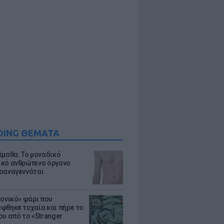
DING ΘΕΜΑΤΑ
έμαθα: Το μοναδικό
κό ανθρώπινο όργανο
οαναγεννάται
μονικό» ψάρι που
φθηκε τυχαία και πήρε το
ου από το «Stranger