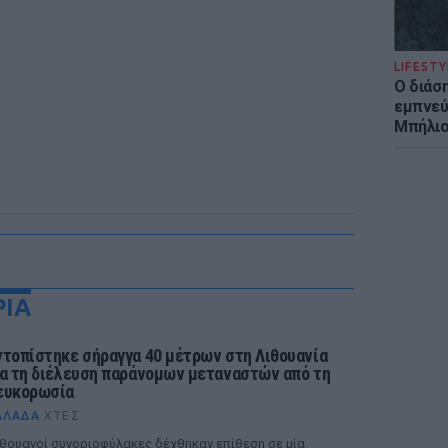
LIFESTY
Ο διάσ
εμπνεύ
Μπήλιο
ΡΙΑ
ντοπίστηκε σήραγγα 40 μέτρων στη Λιθουανία
ια τη διέλευση παράνομων μεταναστών από τη
ευκορωσία
ΛΛΆΔΑ
ΧΤΕΣ
θουανοί συνοριοφύλακες δέχθηκαν επίθεση σε μία