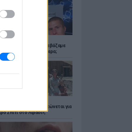
Α
αν το Napster που κατεβάζαμε
 - Πού βρίσκονται σήμερα;
Α
er: Γιατί η Αμερική τσακώνεται για
ρό Σπίτι στο Λιβάδι»;