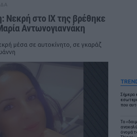
ΑΔΑ
: Νεκρή στο ΙΧ της βρέθηκε 
Μαρία Αντωνογιαννάκη
εκρή μέσα σε αυτοκίνητο, σε γκαράζ
Ιωάννη
TREN
Σήμερα 
εσωτερι
που αυτ
Το «δαι
ανακαλύ
όνομά τ