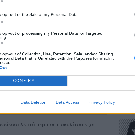
In
o opt-out of the Sale of my Personal Data.
In
to opt-out of processing my Personal Data for Targeted
ΕΥ ΖΗΝ
ing.
Πώς να
In
στους 
o opt-out of Collection, Use, Retention, Sale, and/or Sharing
ersonal Data that Is Unrelated with the Purposes for which it
lected.
Out
CONFIRM
POP CU
Data Deletion
Data Access
Privacy Policy
Η κωμω
νεοπλο
ε είκοσι λεπτά περίπου η σκυλίτσα είχε