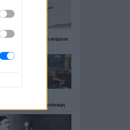
 αποφύγεις το σύγκαμα ανάμεσα
μηρούς
LTURE
δία που σατίρισε τον
υτισμό και παραμένει επίκαιρη