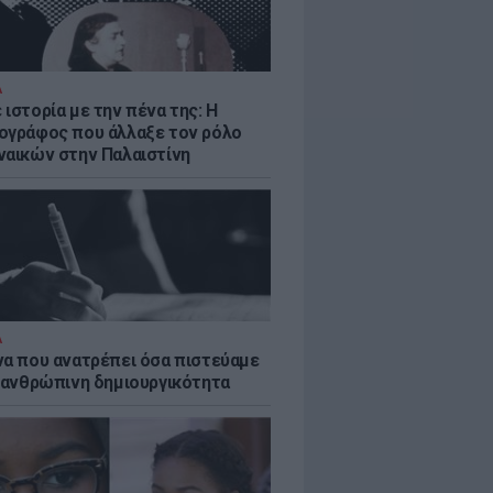
Α
ιστορία με την πένα της: Η
ογράφος που άλλαξε τον ρόλο
ναικών στην Παλαιστίνη
Α
να που ανατρέπει όσα πιστεύαμε
ν ανθρώπινη δημιουργικότητα