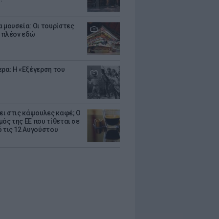
α μουσεία: Οι τουρίστες
 πλέον εδώ
ερα: Η «Εξέγερση του
ζει στις κάψουλες καφέ; Ο
μός της ΕΕ που τίθεται σε
ό τις 12 Αυγούστου