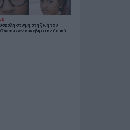
LE
δύσκολη στιγμή στη ζωή του
 Obama δεν συνέβη στον Λευκό