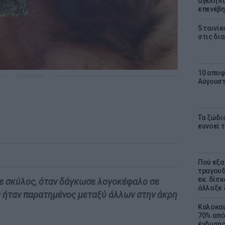
αγέλη λύ
επενέβη
5 ταινίε
στις δι
10 αποφ
ΔΙΑΦΗΜΙΣΗ
Αύγουσ
Τα ζώδια
ευνοεί 
Πού εξα
τραγουδ
εκ. δίσ
σε σκύλος, όταν δάγκωσε λογοκέφαλο σε
άλλαξε 
ς ήταν παρατημένος μεταξύ άλλων στην άκρη
Καλοκαι
70% από
ένδυσης