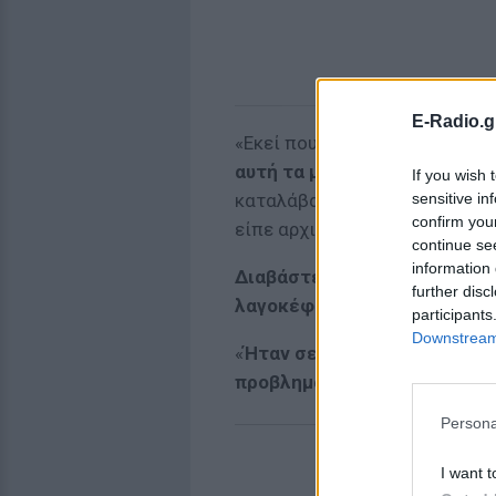
E-Radio.g
«Εκεί που παρκάραμε το αυτοκ
αυτή τα μύρισε, πολύ λιχούδ
If you wish 
sensitive in
καταλάβαμε ότι ήταν λαγοκέφα
confirm you
είπε αρχικά η ιδιοκτήτρια κα
continue se
information 
Διαβάστε επίσης: Πιτσιρικά
further disc
λαγοκέφαλους και έσπασε κ
participants
Downstream 
«
Ήταν σε μέγεθος αθερίνας, 
προβληματιστούμε
».
Persona
I want t