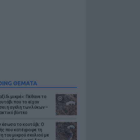
DING ΘΕΜΑΤΑ
ξίδι μικρέ»: Πέθανε το
ουτάβι που το είχαν
σει η αγέλη των λύκων –
ακτικό βίντεο
ν έσωσα το κουτάβι: Ο
ής που κατέγραφε τη
η του μικρού σκυλιού με