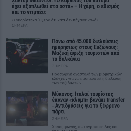
Χάντερ Μπάιντεν: «Ο καρκίνος του πατέρα
έχει εξαπλωθεί στα οστά» – Η χάρη, ο εθισμός
και το ντιμπέιτ
«Σοκαρίστηκα. Ήξερα ότι κάτι δεν πήγαινε καλά»
ΣΉΜΕΡΑ
Πάνω από 45.000 διελεύσεις
ημερησίως στους Ευζώνους:
Μαζική άφιξη τουριστών από
τα Βαλκάνια
ΣΉΜΕΡΑ
Προσωρινή αναστολή των βιομετρικών
ελέγχων για να επισπευστεί η διέλευση
των ταξιδιωτών
Μύκονος: Ιταλοί τουρίστες
έκαναν «κλαμπ» βανάκι transfer
‑ Αντιδράσεις για το ξέφρενο
πάρτι
ΣΉΜΕΡΑ
Χοροί, φωνές, φωτογραφίες: Λες και