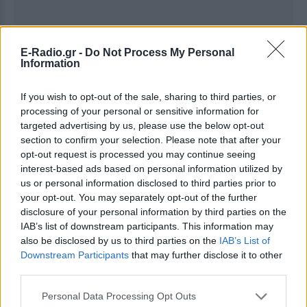
E-Radio.gr -
Do Not Process My Personal
Information
If you wish to opt-out of the sale, sharing to third parties, or
processing of your personal or sensitive information for
targeted advertising by us, please use the below opt-out
section to confirm your selection. Please note that after your
opt-out request is processed you may continue seeing
interest-based ads based on personal information utilized by
us or personal information disclosed to third parties prior to
your opt-out. You may separately opt-out of the further
Ακολουθήστε το E-Radio.gr στο
Google News
disclosure of your personal information by third parties on the
και μάθετε πρώτοι
τα πιο hot νέα
.
IAB’s list of downstream participants. This information may
also be disclosed by us to third parties on the
IAB’s List of
Για ακόμη περισσότερα
νέα
, μπείτε στην
ροή
Downstream Participants
that may further disclose it to other
ειδήσεων
του E-Daily.gr
third parties.
Ακολουθήστε το E-Radio.gr και στο Instagram
Personal Data Processing Opt Outs