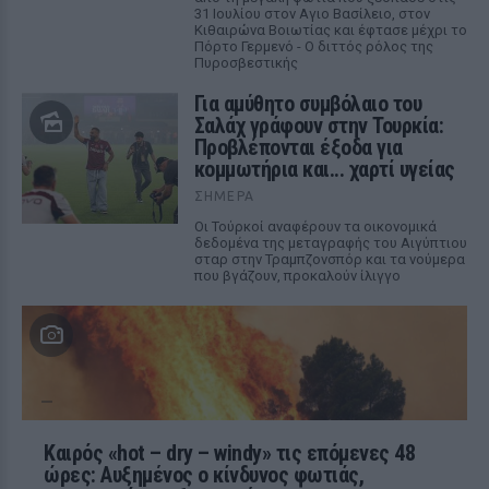
31 Ιουλίου στον Αγιο Βασίλειο, στον
Κιθαιρώνα Βοιωτίας και έφτασε μέχρι το
Πόρτο Γερμενό - Ο διττός ρόλος της
Πυροσβεστικής
Για αμύθητο συμβόλαιο του
Σαλάχ γράφουν στην Τουρκία:
Προβλέπονται έξοδα για
κομμωτήρια και... χαρτί υγείας
ΣΉΜΕΡΑ
Οι Τούρκοί αναφέρουν τα οικονομικά
δεδομένα της μεταγραφής του Αιγύπτιου
σταρ στην Τραμπζονσπόρ και τα νούμερα
που βγάζουν, προκαλούν ίλιγγο
Καιρός «hot – dry – windy» τις επόμενες 48
ώρες: Αυξημένος ο κίνδυνος φωτιάς,