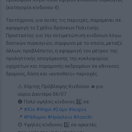
(κατηγορία κίνδυνου 4).
Ταυτόχρονα, για αυτές τις περιοχές, παραμένει σε
εφαρμογή το Σχέδιο δράσεων Πολιτικής
Προστασίας για την αντιμετώπιση κινδύνων λόγω
δασικών πυρκαγιών, σύμφωνα με το οποίο, μεταξύ
άλλων, προβλέπεται, η εφαρμογή του μέτρου της
προληπτικής απαγόρευσης της κυκλοφορίας
οχημάτων και παραμονής εκδρομέων σε εθνικούς
δρυμούς, δάση και «ευπαθείς» περιοχές.
⚠️ Χάρτης Πρόβλεψης Κινδύνου 🔥για
αύριο Δευτέρα 06/07
🟠 Πολύ υψηλός κίνδυνος 4️⃣ σε:
📍
#Χίο
#Ψαρά
#Σάμο
#Ικαρία
📍
#Ρέθυμνο
#Ηράκλειο
#Λασίθι
🟡 Υψηλός κίνδυνος 3️⃣ σε αρκετές