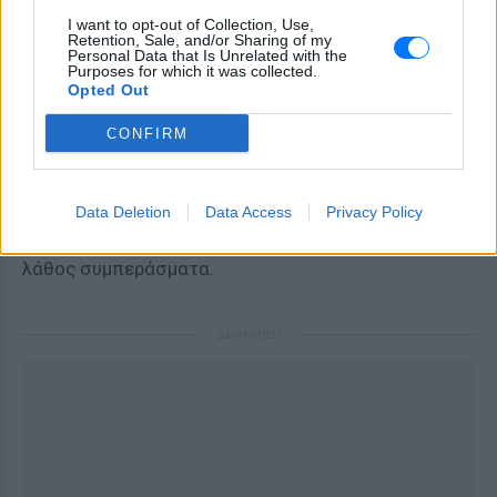
αισθηματικά, δείξτε περισσότερο
I want to opt-out of Collection, Use,
ενδιαφέρον χωρίς να φοβάστε ότι
Retention, Sale, and/or Sharing of my
Personal Data that Is Unrelated with the
χάνετε την ανεξαρτησία σας.
Purposes for which it was collected.
Opted Out
ΙΧΘΕΙΣ
CONFIRM
Η διαίσθησή σας σήμερα λέει πολλά.
Ακούστε την, αλλά μην αφήσετε τις
Data Deletion
Data Access
Privacy Policy
ανασφάλειες να σας οδηγήσουν σε
λάθος συμπεράσματα.
ΔΙΑΦΗΜΙΣΗ