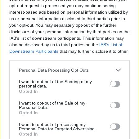
να σας ακολουθεί στον ρυθμό σας.
opt-out request is processed you may continue seeing
Μια πρόταση για έξοδο ή μια ξαφνική
interest-based ads based on personal information utilized by
συνάντηση μπορεί να σας φτιάξει τη
us or personal information disclosed to third parties prior to
διάθεση.
your opt-out. You may separately opt-out of the further
disclosure of your personal information by third parties on the
IAB’s list of downstream participants. This information may
also be disclosed by us to third parties on the
IAB’s List of
ΑΙΓΟΚΕΡΩΣ
Downstream Participants
that may further disclose it to other
third parties.
Αφήστε για λίγο τις υποχρεώσεις και
δώστε χώρο στο συναίσθημα. Μια
Personal Data Processing Opt Outs
μικρή κίνηση ενδιαφέροντος μπορεί
I want to opt-out of the Sharing of my
να μετρήσει περισσότερο από μεγάλα
personal data.
λόγια.
Opted In
I want to opt-out of the Sale of my
Personal Data.
ΥΔΡΟΧΟΟΣ
Opted In
Κάτι απρόβλεπτο μπορεί να ταράξει
I want to opt-out of processing my
Personal Data for Targeted Advertising.
όμορφα τη ρουτίνα σας. Στα
Opted In