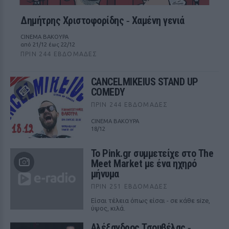
Δημήτρης Χριστοφορίδης ‑ Χαμένη γενιά
CINEMA ΒΑΚΟΥΡΑ
από 21/12 έως 22/12
ΠΡΙΝ 244 ΕΒΔΟΜΆΔΕΣ
CANCELMIKEIUS STAND UP
COMEDY
ΠΡΙΝ 244 ΕΒΔΟΜΆΔΕΣ
CINEMA ΒΑΚΟΥΡΑ
18/12
Το Pink.gr συμμετείχε στο The
Meet Market με ένα ηχηρό
μήνυμα
ΠΡΙΝ 251 ΕΒΔΟΜΆΔΕΣ
Είσαι τέλεια όπως είσαι - σε κάθε size,
ύψος, κιλά.
Αλέξανδρος Τσουβέλας ‑