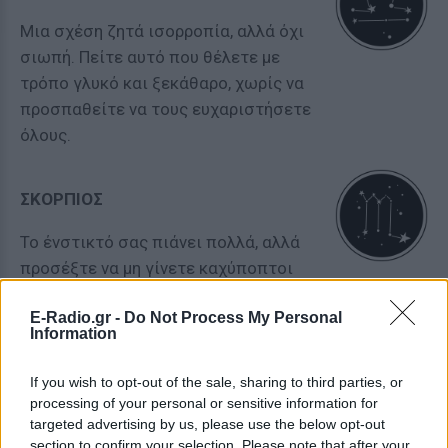
Μια σχέση ζητά ισορροπία, αλλά όχι
σιωπή. Πείτε αυτό που θέλετε με
τρόπο γλυκό και ξεκάθαρο, χωρίς να
προσπαθείτε να τους ευχαριστήσετε
όλους.
ΣΚΟΡΠΙΟΣ
Το ένστικτό σας πιάνει πολλά, αλλά
προσέξτε να μη γίνετε καχύποπτοι
χωρίς λόγο. Η μέρα ευνοεί βαθιές
E-Radio.gr -
Do Not Process My Personal
κουβέντες και δυνατή έλξη.
Information
ΤΟΞΟΤΗΣ
If you wish to opt-out of the sale, sharing to third parties, or
processing of your personal or sensitive information for
targeted advertising by us, please use the below opt-out
Θέλετε ελευθερία, αλλά και κάποιον
section to confirm your selection. Please note that after your