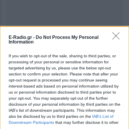
E-Radio.gr -
Do Not Process My Personal
Ακολουθήστε το E-Radio.gr στο
Google News
Information
και μάθετε πρώτοι
τα πιο hot νέα
.
If you wish to opt-out of the sale, sharing to third parties, or
Για ακόμη περισσότερα
νέα
, μπείτε στην
ροή
processing of your personal or sensitive information for
targeted advertising by us, please use the below opt-out
ειδήσεων
του E-Daily.gr
section to confirm your selection. Please note that after your
opt-out request is processed you may continue seeing
Ακολουθήστε το E-Radio.gr και στο Instagram
interest-based ads based on personal information utilized by
us or personal information disclosed to third parties prior to
ΔΙΑΦΗΜΙΣΗ
your opt-out. You may separately opt-out of the further
disclosure of your personal information by third parties on the
IAB’s list of downstream participants. This information may
also be disclosed by us to third parties on the
IAB’s List of
Downstream Participants
that may further disclose it to other
third parties.