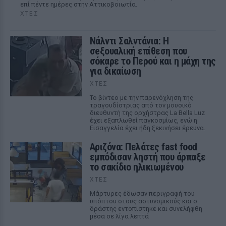
επί πέντε ημέρες στην Αττικοβοιωτία.
ΧΤΕΣ
Νάλντι Σαλντάνια: Η
σeξουαλική επίθεση που
σόκαρε το Περού και η μάχη της
για δικαίωση
ΧΤΕΣ
Το βίντεο με την παρενόχληση της
τραγουδίστριας από τον μουσικό
διευθυντή της ορχήστρας La Bella Luz
έχει εξαπλωθεί παγκοσμίως, ενώ η
Εισαγγελία έχει ήδη ξεκινήσει έρευνα.
Αριζόνα: Πελάτες fast food
εμπόδισαν ληστή που άρπαξε
το σακίδιο ηλικιωμένου
ΧΤΕΣ
Μάρτυρες έδωσαν περιγραφή του
υπόπτου στους αστυνομικούς και ο
δράστης εντοπίστηκε και συνελήφθη
μέσα σε λίγα λεπτά