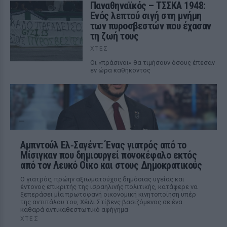
Παναθηναϊκός – ΤΣΣΚΑ 1948:
Ενός λεπτού σιγή στη μνήμη
των πυροσβεστών που έχασαν
τη ζωή τους
ΧΤΕΣ
Οι «πράσινοι« θα τιμήσουν όσους έπεσαν
εν ώρα καθήκοντος
Αμπντούλ Ελ‑Σαγέντ: Ένας γιατρός από το
Μίσιγκαν που δημιουργεί πονοκέφαλο εκτός
από τον Λευκό Οίκο και στους Δημοκρατικούς
Ο γιατρός, πρώην αξιωματούχος δημόσιας υγείας και
έντονος επικριτής της ισραηλινής πολιτικής, κατάφερε να
ξεπεράσει μία πρωτοφανή οικονομική κινητοποίηση υπέρ
της αντιπάλου του, Χέιλι Στίβενς βασιζόμενος σε ένα
καθαρά αντικαθεστωτικό αφήγημα
ΧΤΕΣ