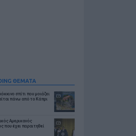
DING ΘΕΜΑΤΑ
κόκκινο σπίτι που μοιάζει
είται πάνω από το Κάπρι
ικός Αμερικανός
ς που έχει παραιτηθεί