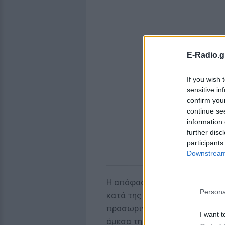
E-Radio.g
If you wish 
sensitive in
confirm you
continue se
information 
further disc
participants
Downstream 
Η απόφαση εκδόθηκε μετά απ
Persona
κατά της
Alpha Bank
και το
Πο
προσωρινά εκτελεστή. Συνεπ
I want t
άμεσα τη χρέωση χιλιάδων λ