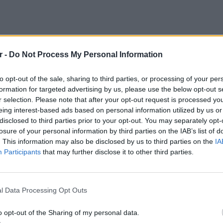
r -
Do Not Process My Personal Information
to opt-out of the sale, sharing to third parties, or processing of your per
formation for targeted advertising by us, please use the below opt-out s
r selection. Please note that after your opt-out request is processed y
eing interest-based ads based on personal information utilized by us or
disclosed to third parties prior to your opt-out. You may separately opt-
losure of your personal information by third parties on the IAB’s list of
. This information may also be disclosed by us to third parties on the
IA
Participants
that may further disclose it to other third parties.
POP CU
5 one-h
ό αντιπροσωπευτική αγωγή της
ΕΚΠΟΙΖΩ
διάσημ
l Data Processing Opt Outs
λυμελές Πρωτοδικείο
την κηρύσσει
ώς, η
Alpha Bank
υποχρεούται να σταματήσει
o opt-out of the Sharing of my personal data.
ογαριασμών καταθέσεων στους οποίους έχει