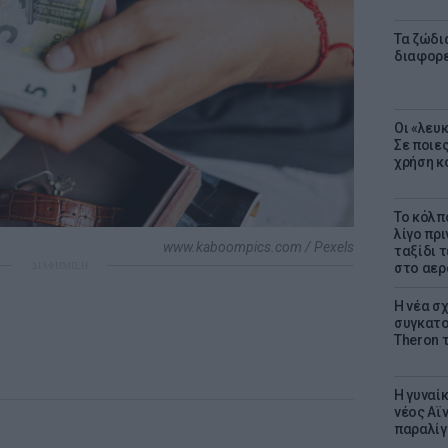
Τα ζώδια
διαφορ
Οι «λευ
Σε ποιε
χρήση κ
Το κόλπ
λίγο πρι
www.kaboompics.com / Pexels
ταξίδι 
ΔΙΑΦΗΜΙΣΗ
στο αερ
Η νέα σχ
συγκατοί
Theron 
Η γυναί
νέος Αϊν
παραλίγο