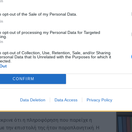
In
ή των
0,80 ευρώ
.
o opt-out of the Sale of my Personal Data.
ζας και η παραπλανητική πληροφόρηση
In
ΕΥ ΖΗΝ
ανακοίνωση, η
Alpha Bank
, με επιστολές που
to opt-out of processing my Personal Data for Targeted
Ελληνικ
ing.
χρόνο στους καταναλωτές που διατηρούσαν
scramb
In
ικαλούμενη την ιδιότητά τους ως
o opt-out of Collection, Use, Retention, Sale, and/or Sharing
τοποιούσε ότι θα προσθέσει στους
ersonal Data that Is Unrelated with the Purposes for which it
λεγόμενο πακέτο συναλλαγών
myAlpha
lected.
Out
μπορούν οι καταναλωτές να διενεργούν μία
 Για το λόγο αυτό, οι λογαριασμοί τους θα
CONFIRM
το μήνα
, ανεξάρτητα αν θα κάνουν χρήση των
ΚΕΡΔΙΣ
χρόνως, έθετε στους καταναλωτές μία
Καλοκα
ούν στην επιστολή της, ώστε να μην
Data Deletion
Data Access
Privacy Policy
τα μεγ
ονόμια».
κρινε ότι η πληροφόρηση που παρείχε η
ε την επιστολή της ήταν παραπλανητική. Η