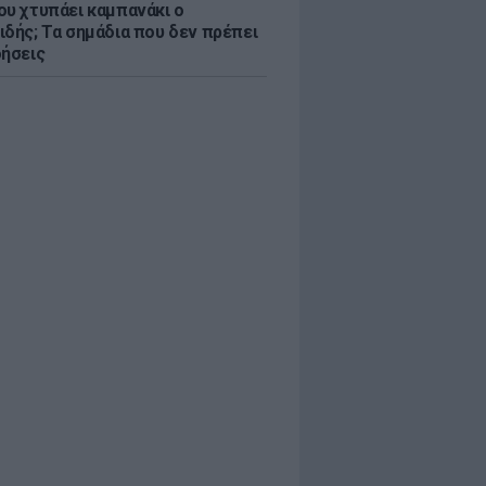
ου χτυπάει καμπανάκι ο
ιδής; Τα σημάδια που δεν πρέπει
οήσεις