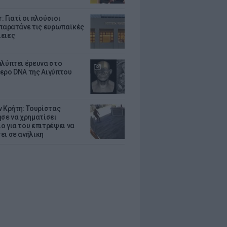
r: Γιατί οι πλούσιοι
 παρατάνε τις ευρωπαϊκές
ειες
αλύπτει έρευνα στο
ερο DNA της Αιγύπτου
ν Κρήτη: Τουρίστας
ησε να χρηματίσει
ο για του επιτρέψει να
ει σε ανήλικη