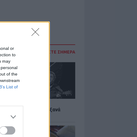
sonal or
ΔΙΑΒΑΣΤΕ ΣΗΜΕΡΑ
ection to
ou may
 personal
out of the
 downstream
B’s List of
LTURE
it wonders που έγιναν ξανά
οι από… ατύχημα