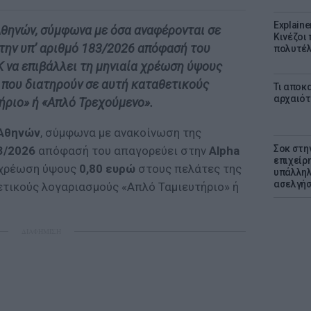
Explaine
θηνών, σύμφωνα με όσα αναφέρονται σε
Κινέζοι
την υπ’ αριθμό 183/2026 απόφασή του
πολυτέλ
 να επιβάλλει τη μηνιαία χρέωση ύψους
 που διατηρούν σε αυτή καταθετικούς
Τι αποκ
αρχαιότ
ήριο» ή «Απλό Τρεχούμενο».
 Αθηνών
, σύμφωνα με ανακοίνωση της
Σοκ στη
3/2026
απόφασή του απαγορεύει στην
Alpha
επιχείρ
α χρέωση ύψους
0,80 ευρώ
στους πελάτες της
υπάλληλ
ασελγήσ
ετικούς λογαριασμούς «Απλό Ταμιευτήριο» ή
ΔΙΑΦΗΜΙΣΗ