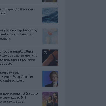
 σήμερα 8/8: Κάνε κάτι
ετικό
κοί χάρτες» της Ευρώπης:
ς πόλεις εκτοξεύεται η
οκαΐνης
ο τους αποκαλύφθηκε
ν φύγουν από το νησί - Το
τελείωσε με χειροπέδες
οδρόμιο
έση δεν έχει
κηση – Και η Charlize
το επιβεβαιώνει
κα που χαρακτηρίζεται «ο
στάιν» και το MIT
 να την ... χάσει