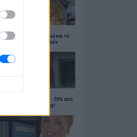
ό γιαούρτι: Μία κουταλιά και τα
led eggs θα απογειωθούν
ΤΕ
ιρινές εκπτώσεις έως - 70% από
αλύτερα eshops ένδυσης!