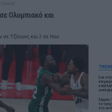
ΤΙΣΜΟΣ
ε Ολυμπιακό και 
 σε Τζόουνς και 2 σε Ναν
TREN
Σοκ στη
επιχείρ
υπάλληλ
ασελγήσ
Σέρρες:
το τροχ
στο αντ