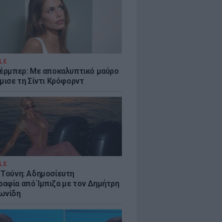
LE
κέρμπερ: Με αποκαλυπτικό μαύρο
μισε τη Σίντι Κρόφορντ
LE
 Τούνη: Αδημοσίευτη
αφία από Ίμπιζα με τον Δημήτρη
ωνίδη