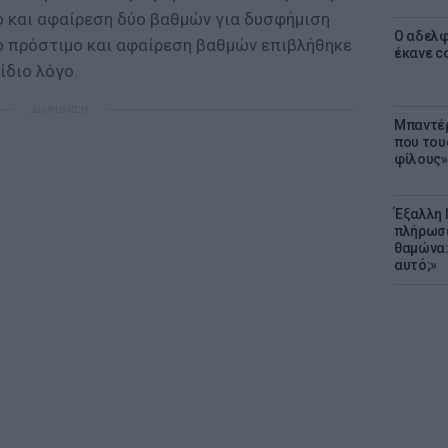
 και αφαίρεση δύο βαθμών για δυσφήμιση
Ο αδελφ
κό πρόστιμο και αφαίρεση βαθμών επιβλήθηκε
έκανε c
ίδιο λόγο.
ΔΙΑΦΗΜΙΣΗ
Μπαντέρ
που του
φίλους»
Έξαλλη 
πλήρωσε
θαμώνα:
αυτό;»