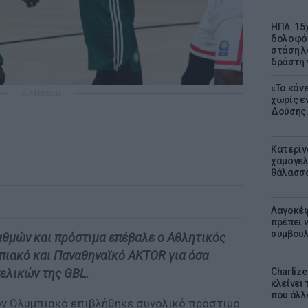
ΗΠΑ: 15
δολοφόν
στάση λ
δράστη γ
«Τα κάν
ΔΙΑΦΗΜΙΣΗ
χωρίς ε
Δούσης.
Κατερίν
χαμογελ
θάλασσα
Λαγοκέφ
πρέπει ν
συμβουλ
αθμών και πρόστιμα επέβαλε ο Αθλητικός
πιακό και Παναθηναϊκό AKTOR για όσα
Charliz
ελικών της GBL.
κλείνει 
που άλλ
ν Ολυμπιακό επιβλήθηκε συνολικό πρόστιμο