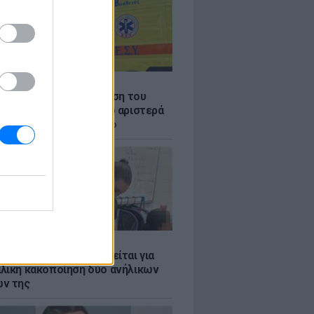
Σ
: Συγκλονίζει η κατάθεση του
 – «Κοίταξα να στρίψω αριστερά
 γλιτώσω, δεν πρόλαβα»
Σ
ασκάλα χορού κατηγορείται για
λική κακοποίηση δύο ανήλικων
ν της