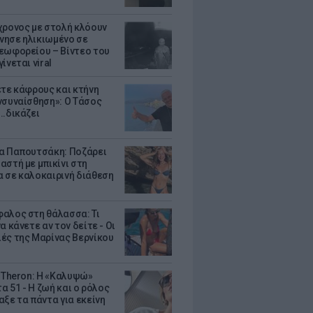
χρονος με στολή κλόουν
ησε ηλικιωμένο σε
εωφορείου – Βίντεο του
ίνεται viral
ετε κάφρους και κτήνη
νσυναίσθηση»: Ο Τάσος
..δικάζει
α Παπουτσάκη: Ποζάρει
αστή με μπικίνι στη
 σε καλοκαιρινή διάθεση
αλος στη θάλασσα: Τι
α κάνετε αν τον δείτε - Οι
ές της Μαρίνας Βερνίκου
e Theron: Η «Καλυψώ»
τα 51 - H ζωή και ο ρόλος
αξε τα πάντα για εκείνη