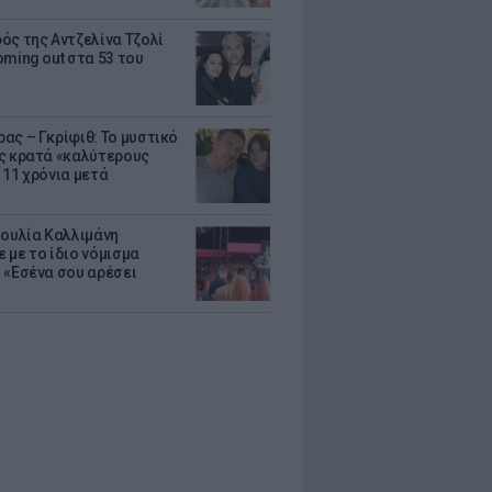
ός της Αντζελίνα Τζολί
oming out στα 53 του
ας – Γκρίφιθ: Το μυστικό
ς κρατά «καλύτερους
 11 χρόνια μετά
Ιουλία Καλλιμάνη
 με το ίδιο νόμισμα
 «Εσένα σου αρέσει