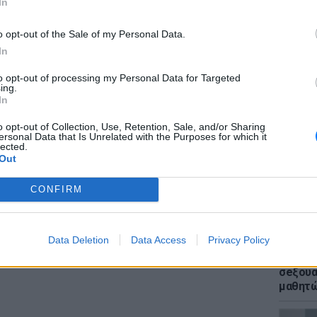
In
ούμενη καθ’ υποτροπή), και β) αφαίρεση δύο
στιμο ύψους εκατόν χιλιάδων (100.000,00)
o opt-out of the Sale of my Personal Data.
 πράξη του καλαθοσφαιριστή της, που
In
ατος (τελούμενη καθ’ υποτροπή).
to opt-out of processing my Personal Data for Targeted
ΕΙΔΗΣΕΙ
ing.
ΔΙΑΦΗΜΙΣΗ
Σέρρες
In
οδηγού
για να
o opt-out of Collection, Use, Retention, Sale, and/or Sharing
ersonal Data that Is Unrelated with the Purposes for which it
lected.
Out
CONFIRM
Data Deletion
Data Access
Privacy Policy
ΕΙΔΗΣΕΙ
ΗΠΑ: Δ
σeξουα
μαθητώ