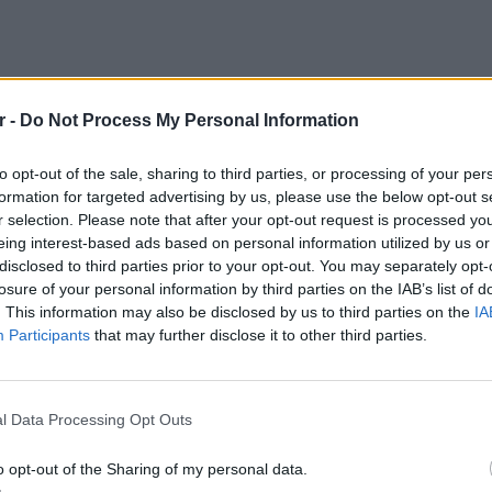
r -
Do Not Process My Personal Information
αστής ανακοίνωσε ποινές και για τους
to opt-out of the sale, sharing to third parties, or processing of your per
ρια κατά τη διάρκεια του αγώνα και μετά
formation for targeted advertising by us, please use the below opt-out s
 στον Κέντρικ Ναν επιβλήθηκε αποκλεισμός
r selection. Please note that after your opt-out request is processed y
τιμο 4.000 ευρώ. Στον Ταϊρίκ Τζόουνς
eing interest-based ads based on personal information utilized by us or
 αγωνιστικών και συνολικό πρόστιμο
disclosed to third parties prior to your opt-out. You may separately opt-
losure of your personal information by third parties on the IAB’s list of
. This information may also be disclosed by us to third parties on the
IA
Participants
that may further disclose it to other third parties.
τή για τον Ολυμπιακό:
ΕΥ ΖΗΝ
ΟΣ ΣΥΝΔΕΣΜΟΣ ΦΙΛΑΘΛΩΝ ΠΕΙΡΑΙΩΣ
Οι κρυμ
Εγκατα
ΙΡΕΙΑ (δ.τ. ΟΛΥΜΠΙΑΚΟΣ ΚΑΕ), 1) αυστηρή
l Data Processing Opt Outs
μετατρ
κό πρόστιμο πενήντα χιλιάδων (50.000,00)
o opt-out of the Sharing of my personal data.
 πράξη του αθλητή της, που συνιστά