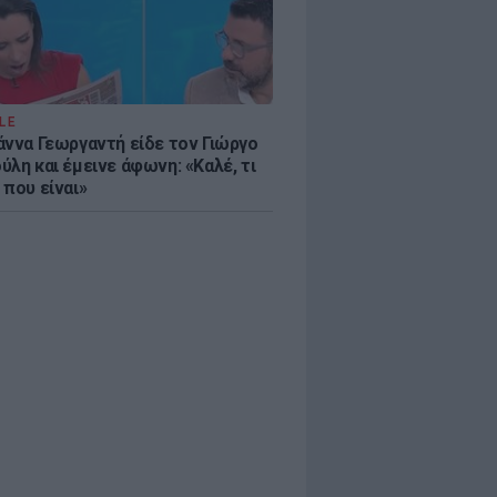
LE
άννα Γεωργαντή είδε τον Γιώργο
λη και έμεινε άφωνη: «Καλέ, τι
 που είναι»