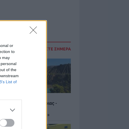
sonal or
ΔΙΑΒΑΣΤΕ ΣΗΜΕΡΑ
ection to
ou may
 personal
out of the
 downstream
B’s List of
μένες λίμνες της Εύβοιας -
λελειμμένα ορυχεία
άπηκαν σε «παράδεισο»