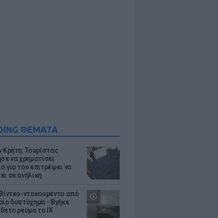
DING ΘΕΜΑΤΑ
ν Κρήτη: Τουρίστας
ησε να χρηματίσει
ο για του επιτρέψει να
ει σε ανήλικη
 Βίντεο-ντοκουμέντο από
αίο δυστύχημα - Βγήκε
ίθετο ρεύμα το ΙΧ