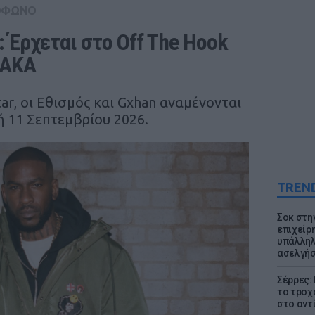
ΟΦΩΝΟ
 Έρχεται στο Off The Hook 
ΟΑΚΑ
ar, οι Εθισμός και Gxhan αναμένονται
 11 Σεπτεμβρίου 2026.
TREN
Σοκ στη
επιχείρ
υπάλληλ
ασελγήσ
Σέρρες:
το τροχ
στο αντ