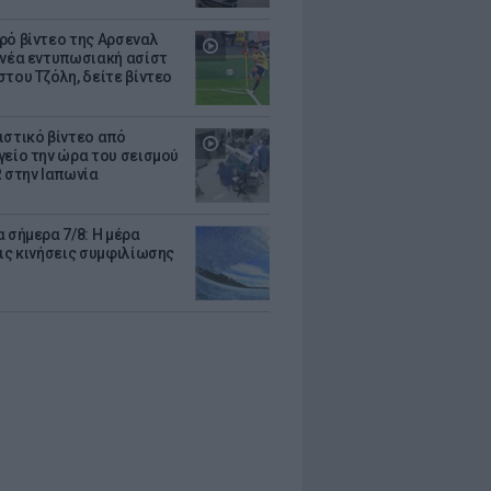
ρό βίντεο της Αρσεναλ
 νέα εντυπωσιακή ασίστ
στου Τζόλη, δείτε βίντεο
ιστικό βίντεο από
γείο την ώρα του σεισμού
R στην Ιαπωνία
 σήμερα 7/8: Η μέρα
τις κινήσεις συμφιλίωσης