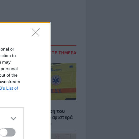
sonal or
ΔΙΑΒΑΣΤΕ ΣΗΜΕΡΑ
ection to
ou may
 personal
out of the
 downstream
B’s List of
Σ
: Συγκλονίζει η κατάθεση του
 – «Κοίταξα να στρίψω αριστερά
 γλιτώσω, δεν πρόλαβα»