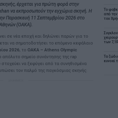
 σκηνής, έρχεται για πρώτη φορά στην
Το φοβε
Gxhan να εκπροσωπούν την εγχώρια σκηνή. Η
από την
την Παρασκευή 11 Σεπτεμβρίου 2026 στο
του Χρή
Αθηνών (ΟΑΚΑ).
Συγκλον
νει σε νέα εποχή και δηλώνει παρών για το
χειρουρ
των 7,1
χεται να σηματοδοτήσει το επόμενο κεφάλαιο
ρίου 2026
, το
ΟΑΚΑ – Athens Olympic
 απόλυτο σημείο συνάντησης της rap
Τα ζώδια
ευνοεί 
υ στοχεύει να ξεφύγει από τα συνηθισμένα
οτυπώσει τον παλμό της παγκόσμιας σκηνής.
ΔΙΑΦΗΜΙΣΗ