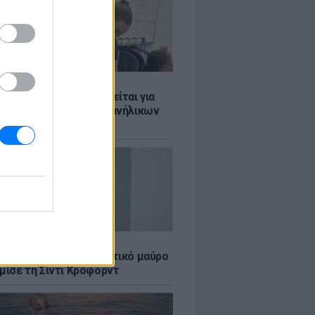
Σ
ασκάλα χορού κατηγορείται για
λική κακοποίηση δύο ανήλικων
ν της
LE
κέρμπερ: Με αποκαλυπτικό μαύρο
μισε τη Σίντι Κρόφορντ