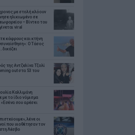
χρονος με στολή κλόουν
ησε ηλικιωμένο σε
εωφορείου – Βίντεο του
ίνεται viral
ετε κάφρους και κτήνη
νσυναίσθηση»: Ο Τάσος
..δικάζει
ός της Αντζελίνα Τζολί
oming out στα 53 του
Ιουλία Καλλιμάνη
 με το ίδιο νόμισμα
 «Εσένα σου αρέσει
πιστεύουμε», λένε οι
νοί που υιοθέτησαν τον
στη Λέσβο