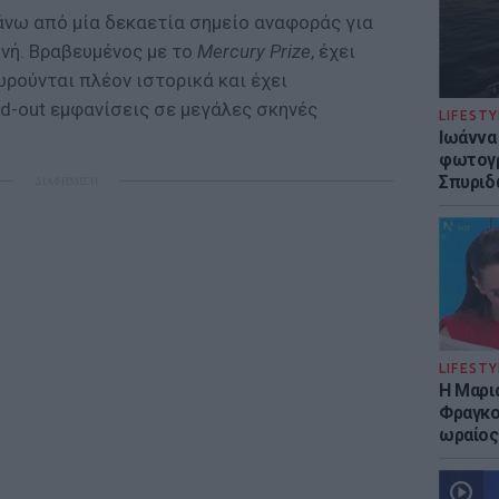
νω από μία δεκαετία σημείο αναφοράς για
νή. Βραβευμένος με το
Mercury Prize
, έχει
ρούνται πλέον ιστορικά και έχει
d-out εμφανίσεις σε μεγάλες σκηνές
LIFESTY
Ιωάννα
φωτογρ
Σπυριδ
ΔΙΑΦΗΜΙΣΗ
LIFESTY
Η Μαρι
Φραγκού
ωραίος