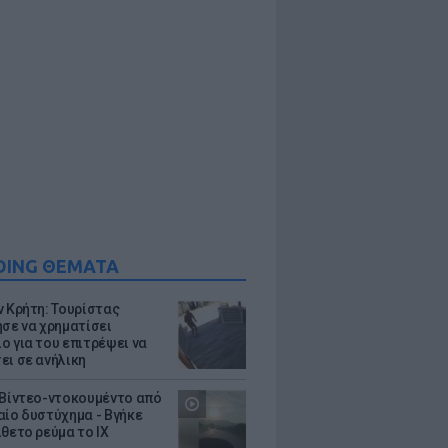
DING ΘΕΜΑΤΑ
ν Κρήτη: Τουρίστας
ησε να χρηματίσει
ο για του επιτρέψει να
ει σε ανήλικη
 Βίντεο-ντοκουμέντο από
αίο δυστύχημα - Βγήκε
ίθετο ρεύμα το ΙΧ