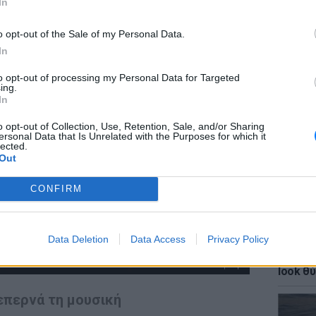
In
o opt-out of the Sale of my Personal Data.
In
to opt-out of processing my Personal Data for Targeted
ΕΙΔΗΣΕΙ
ing.
ΗΠΑ: Δ
In
σeξουα
μαθητώ
o opt-out of Collection, Use, Retention, Sale, and/or Sharing
ersonal Data that Is Unrelated with the Purposes for which it
lected.
Out
CONFIRM
Data Deletion
Data Access
Privacy Policy
LIFESTY
Κάια Γ
look θύ
ξεπερνά τη μουσική