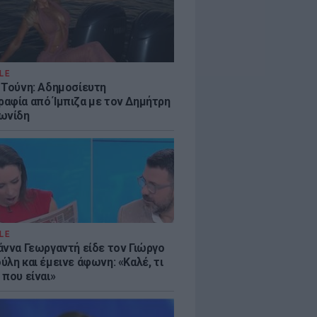
LE
 Τούνη: Αδημοσίευτη
αφία από Ίμπιζα με τον Δημήτρη
ωνίδη
LE
άννα Γεωργαντή είδε τον Γιώργο
λη και έμεινε άφωνη: «Καλέ, τι
 που είναι»