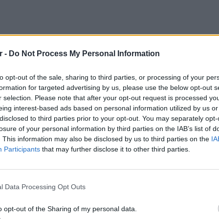
r -
Do Not Process My Personal Information
to opt-out of the sale, sharing to third parties, or processing of your per
formation for targeted advertising by us, please use the below opt-out s
r selection. Please note that after your opt-out request is processed y
eing interest-based ads based on personal information utilized by us or
disclosed to third parties prior to your opt-out. You may separately opt-
losure of your personal information by third parties on the IAB’s list of
. This information may also be disclosed by us to third parties on the
IA
Participants
that may further disclose it to other third parties.
ναι ο
Skepta
, ένα από τα μεγαλύτερα ονόματα
ΕΙΔΗΣΕΙ
Σέρρες
ο φεστιβάλ. Δίπλα του, οι
Εθισμός
και
οδηγού
l Data Processing Opt Outs
σωπήσουν την ελληνική σκηνή, ενώ
για να
νται να ανακοινωθούν σύντομα.
o opt-out of the Sharing of my personal data.