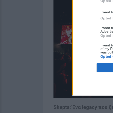
Opted 
I want t
Opted 
I want 
Advertis
Opted 
I want t
of my P
was col
Opted 
Skepta: Ένα legacy που 