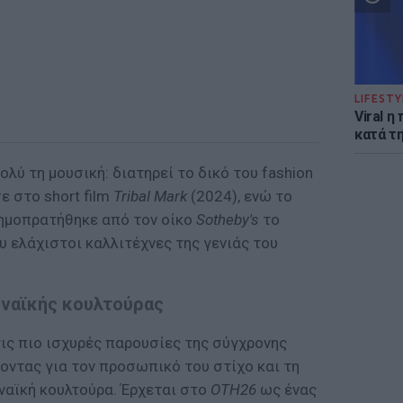
LIFESTY
Viral 
κατά τ
λύ τη μουσική: διατηρεί το δικό του fashion
 στο short film
Tribal Mark
(2024), ενώ το
ημοπρατήθηκε από τον οίκο
Sotheby's
το
υ ελάχιστοι καλλιτέχνες της γενιάς του
ηναϊκής κουλτούρας
ις πιο ισχυρές παρουσίες της σύγχρονης
ζοντας για τον προσωπικό του στίχο και τη
ναϊκή κουλτούρα. Έρχεται στο
OTH26
ως ένας