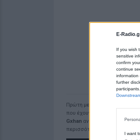
E-Radio.g
If you wish 
sensitive in
confirm you
continue se
information 
further disc
participants
Downstream 
Πρώτη μεγάλη ανακοίνωση εί
που έχουν εμφανιστεί ποτέ στ
Persona
Gxhan
αναλαμβάνουν να εκπρο
περισσότερα ονόματα αναμένο
I want t