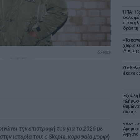
ΗΠΑ: 15
δολοφόν
στάση λ
δράστη γ
«Τα κάν
χωρίς ε
Δούσης.
Skepta
ΔΙΑΦΗΜΙΣΗ
Ο αδελφ
έκανε c
Έξαλλη 
πλήρωσε
θαμώνα:
αυτό;»
«Δεν το 
κοινώνει την επιστροφή του για το 2026 με
Αμερικα
Αφγανό 
p στην ιστορία του: ο Skepta, κορυφαία μορφή