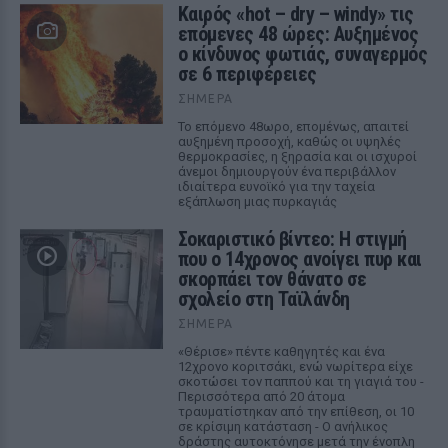
Καιρός «hot – dry – windy» τις
επόμενες 48 ώρες: Αυξημένος
ο κίνδυνος φωτιάς, συναγερμός
σε 6 περιφέρειες
ΣΉΜΕΡΑ
Το επόμενο 48ωρο, επομένως, απαιτεί
αυξημένη προσοχή, καθώς οι υψηλές
θερμοκρασίες, η ξηρασία και οι ισχυροί
άνεμοι δημιουργούν ένα περιβάλλον
ιδιαίτερα ευνοϊκό για την ταχεία
εξάπλωση μιας πυρκαγιάς
Σοκαριστικό βίντεο: Η στιγμή
που ο 14χρονος ανοίγει πυρ και
σκορπάει τον θάνατο σε
σχολείο στη Ταϊλάνδη
ΣΉΜΕΡΑ
«Θέρισε» πέντε καθηγητές και ένα
12χρονο κοριτσάκι, ενώ νωρίτερα είχε
σκοτώσει τον παππού και τη γιαγιά του -
Περισσότερα από 20 άτομα
τραυματίστηκαν από την επίθεση, οι 10
σε κρίσιμη κατάσταση - Ο ανήλικος
δράστης αυτοκτόνησε μετά την ένοπλη