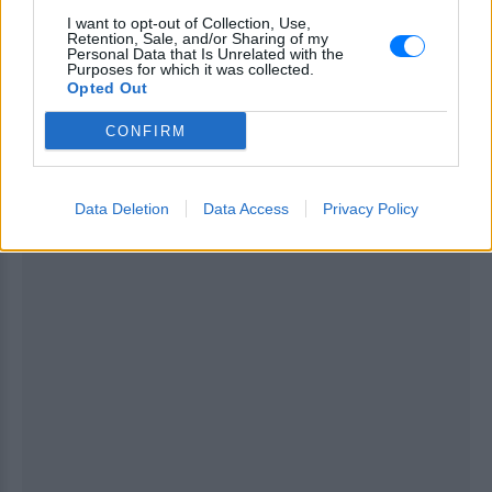
— Matteo Salvini (@matteosalvinimi)
July 5,
I want to opt-out of Collection, Use,
Retention, Sale, and/or Sharing of my
2026
Personal Data that Is Unrelated with the
Purposes for which it was collected.
Opted Out
[ΠΗΓΗ]
CONFIRM
ΔΙΑΦΗΜΙΣΗ
Data Deletion
Data Access
Privacy Policy