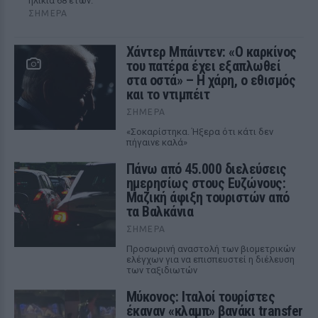
ηλικία 68 ετών.
ΣΉΜΕΡΑ
Χάντερ Μπάιντεν: «Ο καρκίνος
του πατέρα έχει εξαπλωθεί
στα οστά» – Η χάρη, ο εθισμός
και το ντιμπέιτ
ΣΉΜΕΡΑ
«Σοκαρίστηκα. Ήξερα ότι κάτι δεν
πήγαινε καλά»
Πάνω από 45.000 διελεύσεις
ημερησίως στους Ευζώνους:
Μαζική άφιξη τουριστών από
τα Βαλκάνια
ΣΉΜΕΡΑ
Προσωρινή αναστολή των βιομετρικών
ελέγχων για να επισπευστεί η διέλευση
των ταξιδιωτών
Μύκονος: Ιταλοί τουρίστες
έκαναν «κλαμπ» βανάκι transfer