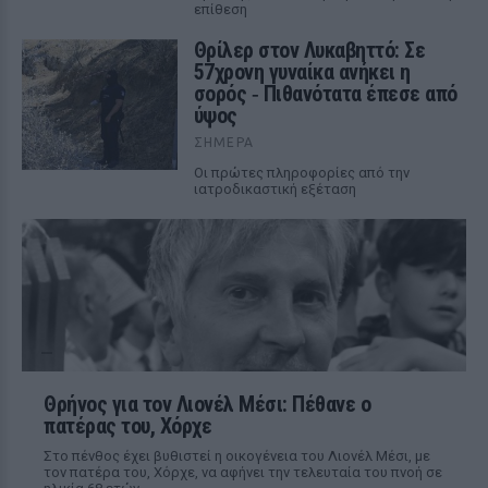
επίθεση
Θρίλερ στον Λυκαβηττό: Σε
57χρονη γυναίκα ανήκει η
σορός ‑ Πιθανότατα έπεσε από
ύψος
ΣΉΜΕΡΑ
Οι πρώτες πληροφορίες από την
ιατροδικαστική εξέταση
Θρήνος για τον Λιονέλ Μέσι: Πέθανε ο
πατέρας του, Χόρχε
Στο πένθος έχει βυθιστεί η οικογένεια του Λιονέλ Μέσι, με
τον πατέρα του, Χόρχε, να αφήνει την τελευταία του πνοή σε