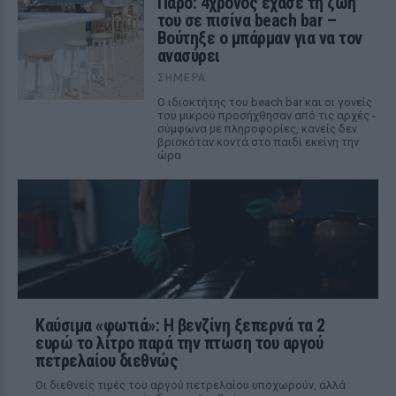
Πάρο: 4χρονος έχασε τη ζωή
του σε πισίνα beach bar –
Βούτηξε ο μπάρμαν για να τον
ανασύρει
ΣΉΜΕΡΑ
Ο ιδιοκτήτης του beach bar και οι γονείς
του μικρού προσήχθησαν από τις αρχές -
σύμφωνα με πληροφορίες, κανείς δεν
βρισκόταν κοντά στο παιδί εκείνη την
ώρα
Καύσιμα «φωτιά»: Η βενζίνη ξεπερνά τα 2
ευρώ το λίτρο παρά την πτώση του αργού
πετρελαίου διεθνώς
Οι διεθνείς τιμές του αργού πετρελαίου υποχωρούν, αλλά