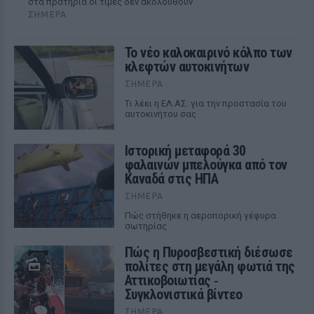
στα πρατήρια οι τιμές δεν ακολουθούν
ΣΉΜΕΡΑ
Το νέο καλοκαιρινό κόλπο των
κλεφτών αυτοκινήτων
ΣΉΜΕΡΑ
Tι λέει η ΕΛ.ΑΣ. για την προστασία του
αυτοκινήτου σας
Ιστορική μεταφορά 30
φαλαινών μπελούγκα από τον
Καναδά στις ΗΠΑ
ΣΉΜΕΡΑ
Πώς στήθηκε η αεροπορική γέφυρα
σωτηρίας
Πώς η Πυροσβεστική διέσωσε
πολίτες στη μεγάλη φωτιά της
Αττικοβοιωτίας ‑
Συγκλονιστικά βίντεο
ΣΉΜΕΡΑ