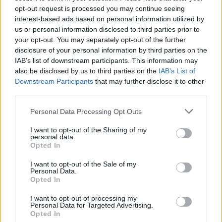
σχολιάζοντας τις δηλώσεις που φέρεται να έκανε ο
opt-out request is processed you may continue seeing
22χρονος στους αστυνομικούς μετά τη σύλληψή
interest-based ads based on personal information utilized by
us or personal information disclosed to third parties prior to
του.
your opt-out. You may separately opt-out of the further
disclosure of your personal information by third parties on the
Gambian Man Stabs 55-Year-Old Italian
IAB’s list of downstream participants. This information may
Man 20 Times In Random Morning Attack
also be disclosed by us to third parties on the
IAB’s List of
Outside Quiet Milan Bar.
Downstream Participants
that may further disclose it to other
third parties.
CCTV Footage.
#News
#Italy
#CrimeNews
Personal Data Processing Opt Outs
https://t.co/ZQI0MEviLK
pic.twitter.com/uwj8AdPecD
I want to opt-out of the Sharing of my
personal data.
Opted In
— BritMatters 🇬🇧 (@britmatters)
July 6,
2026
I want to opt-out of the Sale of my
Personal Data.
Opted In
Parole allucinanti. Si è divertito e lo
rifarebbe? Che non esca più dal carcere
I want to opt-out of processing my
Personal Data for Targeted Advertising.
allora!
pic.twitter.com/ijDpquWQRx
Opted In