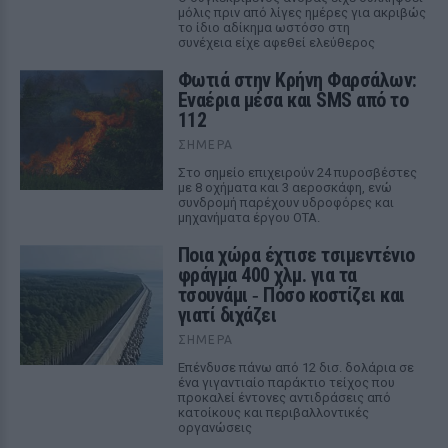
μόλις πριν από λίγες ημέρες για ακριβώς
το ίδιο αδίκημα ωστόσο στη
συνέχεια είχε αφεθεί ελεύθερος
Φωτιά στην Κρήνη Φαρσάλων:
Εναέρια μέσα και SMS από το
112
ΣΉΜΕΡΑ
Στο σημείο επιχειρούν 24 πυροσβέστες
με 8 οχήματα και 3 αεροσκάφη, ενώ
συνδρομή παρέχουν υδροφόρες και
μηχανήματα έργου ΟΤΑ.
Ποια χώρα έχτισε τσιμεντένιο
φράγμα 400 χλμ. για τα
τσουνάμι ‑ Πόσο κοστίζει και
γιατί διχάζει
ΣΉΜΕΡΑ
Επένδυσε πάνω από 12 δισ. δολάρια σε
ένα γιγαντιαίο παράκτιο τείχος που
προκαλεί έντονες αντιδράσεις από
κατοίκους και περιβαλλοντικές
οργανώσεις