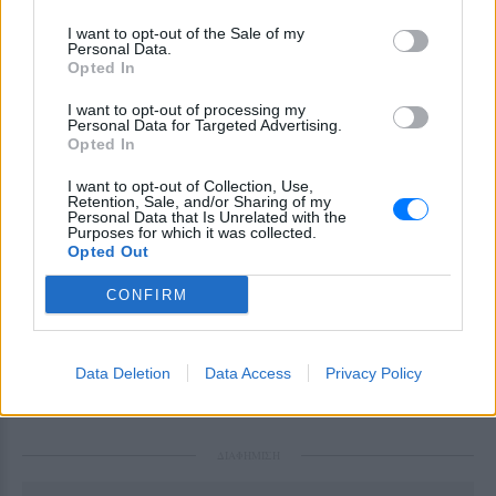
Νέο Οικοδομικό Κανονισμό, οι οποίες έχουν
I want to opt-out of the Sale of my
Personal Data.
παγώσει αρκετές συμφωνίες αντιπαροχής
. Οι
Opted In
εκτιμήσεις κάνουν λόγο για πιθανή συμπίεση έως
I want to opt-out of processing my
5% στα μελλοντικά ποσοστά, εφόσον δεν επανέλθει
Personal Data for Targeted Advertising.
το σύστημα των bonus.
Opted In
I want to opt-out of Collection, Use,
Το συμπέρασμα είναι ότι η αγορά ακινήτων
Retention, Sale, and/or Sharing of my
παραμένει δυναμική, αλλά μπαίνει σε πιο
Personal Data that Is Unrelated with the
Purposes for which it was collected.
απαιτητική φάση. Η ζήτηση υπάρχει, τα κεφάλαια
Opted Out
συνεχίζουν να κινούνται, όμως το κόστος
CONFIRM
κατασκευής, η έλλειψη γης και οι θεσμικές αλλαγές
θα κρίνουν την επόμενη ημέρα.
Data Deletion
Data Access
Privacy Policy
[ΠΗΓΗ]
ΔΙΑΦΗΜΙΣΗ