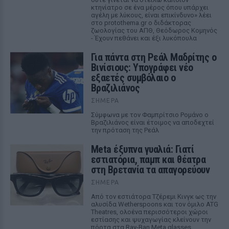
κτηνίατρο σε ένα μέρος όπου υπάρχει
αγέλη με λύκους, είναι επικίνδυνο» λέει
στο protothema.gr ο διδάκτορας
ζωολογίας του ΑΠΘ, Θεόδωρος Κομηνός
- Έχουν πεθάνει και έξι λυκόπουλα
Για πάντα στη Ρεάλ Μαδρίτης ο
Βινίσιους: Υπογράφει νέο
εξαετές συμβόλαιο ο
Βραζιλιάνος
ΣΉΜΕΡΑ
Σύμφωνα με τον Φαμπρίτσιο Ρομάνο ο
Βραζιλιάνος είναι έτοιμος να αποδεχτεί
την πρόταση της Ρεάλ
Meta έξυπνα γυαλιά: Γιατί
εστιατόρια, παμπ και θέατρα
στη Βρετανία τα απαγορεύουν
ΣΉΜΕΡΑ
Από τον εστιάτορα Τζέρεμι Κινγκ ως την
αλυσίδα Wetherspoons και τον όμιλο ATG
Theatres, ολοένα περισσότεροι χώροι
εστίασης και ψυχαγωγίας κλείνουν την
πόρτα στα Ray-Ban Meta glasses.