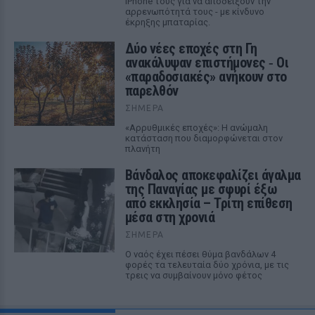
iPhone τους για να αποδείξουν την
αρρενωπότητά τους - με κίνδυνο
έκρηξης μπαταρίας.
Δύο νέες εποχές στη Γη
ανακάλυψαν επιστήμονες ‑ Oι
«παραδοσιακές» ανήκουν στο
παρελθόν
ΣΉΜΕΡΑ
«Αρρυθμικές εποχές»: Η ανώμαλη
κατάσταση που διαμορφώνεται στον
πλανήτη
Βάνδαλος αποκεφαλίζει άγαλμα
της Παναγίας με σφυρί έξω
από εκκλησία – Τρίτη επίθεση
μέσα στη χρονιά
ΣΉΜΕΡΑ
Ο ναός έχει πέσει θύμα βανδάλων 4
φορές τα τελευταία δύο χρόνια, με τις
τρεις να συμβαίνουν μόνο φέτος