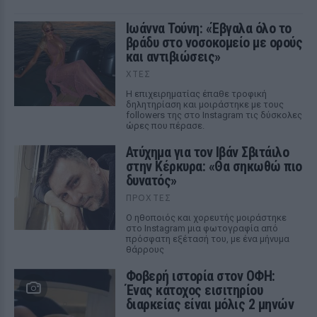
Ιωάννα Τούνη: «Έβγαλα όλο το
βράδυ στο νοσοκομείο με ορούς
και αντιβιώσεις»
ΧΤΕΣ
Η επιχειρηματίας έπαθε τροφική
δηλητηρίαση και μοιράστηκε με τους
followers της στο Instagram τις δύσκολες
ώρες που πέρασε.
Ατύχημα για τον Ιβάν Σβιτάιλο
στην Κέρκυρα: «Θα σηκωθώ πιο
δυνατός»
ΠΡΟΧΤΈΣ
Ο ηθοποιός και χορευτής μοιράστηκε
στο Instagram μια φωτογραφία από
πρόσφατη εξέτασή του, με ένα μήνυμα
θάρρους
Φοβερή ιστορία στον ΟΦΗ:
Ένας κάτοχος εισιτηρίου
διαρκείας είναι μόλις 2 μηνών