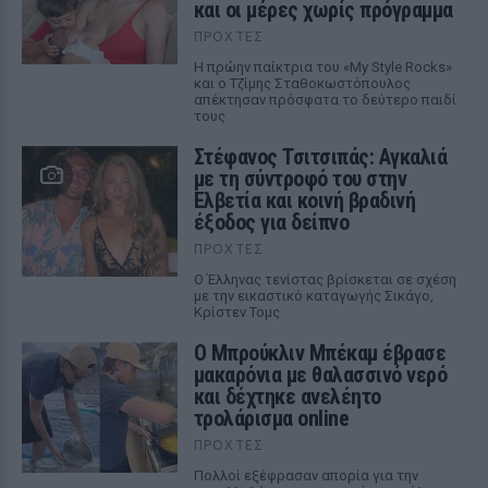
και οι μέρες χωρίς πρόγραμμα
ΠΡΟΧΤΈΣ
Η πρώην παίκτρια του «My Style Rocks»
και ο Τζίμης Σταθοκωστόπουλος
απέκτησαν πρόσφατα το δεύτερο παιδί
τους
Στέφανος Τσιτσιπάς: Αγκαλιά
με τη σύντροφό του στην
Ελβετία και κοινή βραδινή
έξοδος για δείπνο
ΠΡΟΧΤΈΣ
Ο Έλληνας τενίστας βρίσκεται σε σχέση
με την εικαστικό καταγωγής Σικάγο,
Κρίστεν Τομς
Ο Μπρούκλιν Μπέκαμ έβρασε
μακαρόνια με θαλασσινό νερό
και δέχτηκε ανελέητο
τρολάρισμα online
ΠΡΟΧΤΈΣ
Πολλοί εξέφρασαν απορία για την