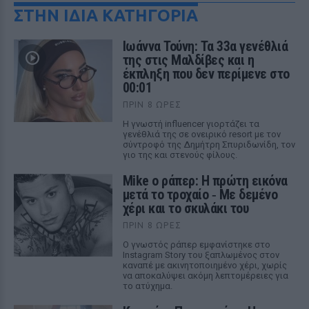
ΣΤΗΝ ΙΔΙΑ ΚΑΤΗΓΟΡΙΑ
Ιωάννα Τούνη: Τα 33α γενέθλιά
της στις Μαλδίβες και η
έκπληξη που δεν περίμενε στο
00:01
ΠΡΙΝ 8 ΏΡΕΣ
Η γνωστή influencer γιορτάζει τα
γενέθλιά της σε ονειρικό resort με τον
σύντροφό της Δημήτρη Σπυριδωνίδη, τον
γιο της και στενούς φίλους.
Mike ο ράπερ: Η πρώτη εικόνα
μετά το τροχαίο ‑ Με δεμένο
χέρι και το σκυλάκι του
ΠΡΙΝ 8 ΏΡΕΣ
Ο γνωστός ράπερ εμφανίστηκε στο
Instagram Story του ξαπλωμένος στον
καναπέ με ακινητοποιημένο χέρι, χωρίς
να αποκαλύψει ακόμη λεπτομέρειες για
το ατύχημα.