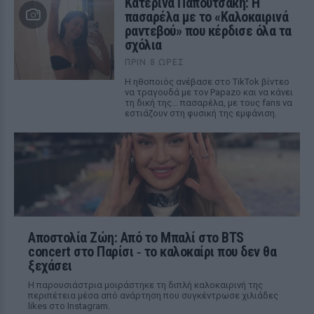
Κατερίνα Παπουτσάκη: Η
πασαρέλα με το «Καλοκαιρινά
ραντεβού» που κέρδισε όλα τα
σχόλια
ΠΡΙΝ 8 ΏΡΕΣ
Η ηθοποιός ανέβασε στο TikTok βίντεο
να τραγουδά με τον Papazo και να κάνει
τη δική της... πασαρέλα, με τους fans να
εστιάζουν στη φυσική της εμφάνιση.
Αποστολία Ζώη: Από το Μπαλί στο BTS
concert στο Παρίσι ‑ το καλοκαίρι που δεν θα
ξεχάσει
Η παρουσιάστρια μοιράστηκε τη διπλή καλοκαιρινή της
περιπέτεια μέσα από ανάρτηση που συγκέντρωσε χιλιάδες
likes στο Instagram.