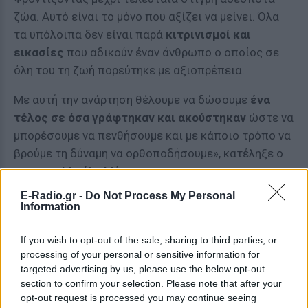
ζώα. Αυτό είναι το μόνο που αξίζει να μείνει. Όλα
τα υπόλοιπα δεν είναι παρά
κιτρινισμοί και
εικασίες
που αδικούν έναν άνθρωπο ο οποίος σε
όλη του τη ζωή πορεύτηκε με αξιοπρέπεια.
Με αυτή την ανάρτηση θέλουμε να δώσουμε
ένα
τέλος σε όσα γράφτηκαν και ακούστηκαν
ώστε να
μπορέσουμε να πενθήσουμε και με κάποιο τρόπο να
βρούμε τη δύναμη να ορθοποδήσουμε», κατέληξε ο
γιος του Μιχάλη Μόσιου.
E-Radio.gr -
Do Not Process My Personal
Information
If you wish to opt-out of the sale, sharing to third parties, or
processing of your personal or sensitive information for
targeted advertising by us, please use the below opt-out
section to confirm your selection. Please note that after your
opt-out request is processed you may continue seeing