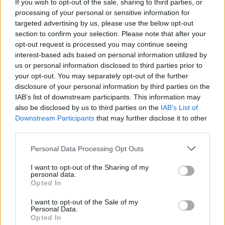
If you wish to opt-out of the sale, sharing to third parties, or
processing of your personal or sensitive information for
Ακολουθήστε το E-Radio.gr στο
Google News
targeted advertising by us, please use the below opt-out
και μάθετε πρώτοι
τα πιο hot νέα
.
section to confirm your selection. Please note that after your
opt-out request is processed you may continue seeing
Εσύ μπήκες στο E-Daily.gr; Τα νέα της ημέρας
interest-based ads based on personal information utilized by
και ότι σου κάνει κλικ!
us or personal information disclosed to third parties prior to
your opt-out. You may separately opt-out of the further
Ακολουθήστε το E-Radio.gr και στο Instagram
disclosure of your personal information by third parties on the
IAB’s list of downstream participants. This information may
ΔΙΑΦΗΜΙΣΗ
also be disclosed by us to third parties on the
IAB’s List of
Downstream Participants
that may further disclose it to other
third parties.
Personal Data Processing Opt Outs
I want to opt-out of the Sharing of my
personal data.
Opted In
I want to opt-out of the Sale of my
Personal Data.
Opted In