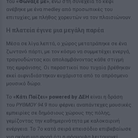
του
«Φώναξε με»
, ενώ στη συνέχεια το κέφι
ανέβηκε με ένα medley από προσωπικές του
επιτυχίες, με πλήθος χορευτών να τον πλαισιώνουν.
Η πλατεία έγινε μια μεγάλη παρέα
Μέσα σε λίγα λεπτά, ο χώρος μετατράπηκε σε ένα
ζωντανό πάρτι, με τον κόσμο να συμμετέχει ενεργά,
τραγουδώντας και απολαμβάνοντας κάθε στιγμή
της εμφάνισης. Οι περαστικοί που τυχαία βρέθηκαν
εκεί αιφνιδιάστηκαν ευχάριστα από το απρόσμενο
μουσικό δώρο.
Το
«Κάτι Παίζει» powered by ΔΕΗ
είναι η δράση
του
ΡΥΘΜΟΥ 94.9
που φέρνει αναπάντεχες μουσικές
εμπειρίες σε δημόσιους χώρους της πόλης,
γεμίζοντας την καθημερινότητα με καλοκαιρινή
ενέργεια. Το 7ο κατά σειρά επεισόδιο επιβεβαίωσε
για ακόμη μια φορά ότι η φόρμουλα λειτουργεί.