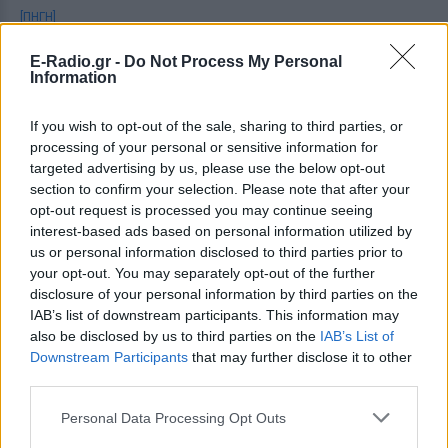
[ΠΗΓΗ]
E-Radio.gr -
Do Not Process My Personal
Information
ΔΙΑΒΑΣΤΕ ΑΚΟΜΗ
Σήμερα έμαθα: Ο ακριβότερος
If you wish to opt-out of the sale, sharing to third parties, or
δρόμος στον κόσμο που
processing of your personal or sensitive information for
κόστισε 200 εκατ. ανά
targeted advertising by us, please use the below opt-out
χιλιόμετρο
section to confirm your selection. Please note that after your
opt-out request is processed you may continue seeing
ΣΉΜΕΡΑ ΈΜΑΘΑ
interest-based ads based on personal information utilized by
ΠΡΙΝ 5 ΕΒΔΟΜΆΔΕΣ
us or personal information disclosed to third parties prior to
your opt-out. You may separately opt-out of the further
disclosure of your personal information by third parties on the
Συνελήφθη 22χρονος για
IAB’s list of downstream participants. This information may
απάτη: Της άρπαξε χρήματα
also be disclosed by us to third parties on the
IAB’s List of
και κοσμήματα με το κόλπο
Downstream Participants
that may further disclose it to other
της «ηλεκτροπληξίας»
third parties.
ΕΛΛΆΔΑ
ΠΡΙΝ 5 ΕΒΔΟΜΆΔΕΣ
Personal Data Processing Opt Outs