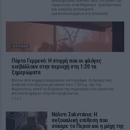
Ανησυχητικές εικόνες από τον βυθό της
Ημερολιάς στην Κέρκυρα - ξαπλώστρες
και ογκώδη αντικείμενα
εγκαταλελειμμένα στη θάλασσα
ΕΛΛΆΔΑ
Πόρτο Γερμενό: Η στιγμή που οι φλόγες
εισβάλλουν στην περιοχή στη 1:20 τα
ξημερώματα
Βίντεο από κάμερα ασφαλείας καταγράφει τη δραματική
εισβολή του πύρινου μετώπου στις 1:20 π.μ. της 1ης
Αυγούστου, κατά τη διάρκεια της πυρκαγιάς που μαινόταν
επί πέντε ημέρες στην Αττικοβοιωτία.
ΧΤΕΣ
Νάλντι Σαλντάνια: Η
σeξουαλική επίθεση που
σόκαρε το Περού και η μάχη της