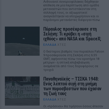
Λιθουανοί συνοριοφύλακες δέχθηκαν
επίθεση σε μία περίπτωση από ομάδα
μεταναστών που αντιστέκονταν στη
σύλληψή τους, οι αξιωματικοί
αναγκάστηκαν να υποχωρήσουν και οι
παράνομοι μετανάστες διέφυγαν πίσω
Πύραυλος προσέκρουσε στη
Σελήνη: Τι κρύβει η «σιγή
ιχθύος» από NASA και SpaceX;
ΕΛΛΆΔΑ
ΧΤΕΣ
Ο δεύτερος βαθμός του πυραύλου Falcon
9 προσέκρουσε στη Σελήνη στις 6:35
GMT, αφήνοντας πίσω του κρατήρα 18
μέτρων - η οπτική επιβεβαίωση
αναμένεται από τους δορυφόρους σε
τροχιά
Παναθηναϊκός – ΤΣΣΚΑ 1948:
Ενός λεπτού σιγή στη μνήμη
των πυροσβεστών που έχασαν
τη ζωή τους
ΕΛΛΆΔΑ
ΧΤΕΣ
Οι «πράσινοι« θα τιμήσουν όσους έπεσαν