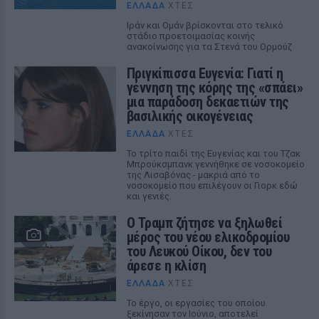
ΕΛΛΆΔΑ
ΧΤΕΣ
Ιράν και Ομάν βρίσκονται στο τελικό
στάδιο προετοιμασίας κοινής
ανακοίνωσης για τα Στενά του Ορμούζ
Πριγκίπισσα Ευγενία: Γιατί η
γέννηση της κόρης της «σπάει»
μια παράδοση δεκαετιών της
βασιλικής οικογένειας
ΕΛΛΆΔΑ
ΧΤΕΣ
Το τρίτο παιδί της Ευγενίας και του Τζακ
Μπρούκσμπανκ γεννήθηκε σε νοσοκομείο
της Λισαβόνας - μακριά από το
νοσοκομείο που επιλέγουν οι Γιορκ εδώ
και γενιές.
Ο Τραμπ ζήτησε να ξηλωθεί
μέρος του νέου ελικοδρομίου
του Λευκού Οίκου, δεν του
άρεσε η κλίση
ΕΛΛΆΔΑ
ΧΤΕΣ
Το έργο, οι εργασίες του οποίου
ξεκίνησαν τον Ιούνιο, αποτελεί