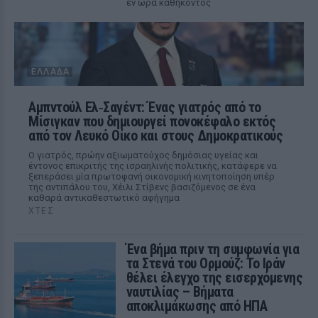
εν ώρα καθήκοντος
ΕΛΛΆΔΑ
Αμπντούλ Ελ‑Σαγέντ: Ένας γιατρός από το
Μίσιγκαν που δημιουργεί πονοκέφαλο εκτός
από τον Λευκό Οίκο και στους Δημοκρατικούς
Ο γιατρός, πρώην αξιωματούχος δημόσιας υγείας και
έντονος επικριτής της ισραηλινής πολιτικής, κατάφερε να
ξεπεράσει μία πρωτοφανή οικονομική κινητοποίηση υπέρ
της αντιπάλου του, Χέιλι Στίβενς βασιζόμενος σε ένα
καθαρά αντικαθεστωτικό αφήγημα
ΧΤΕΣ
Ένα βήμα πριν τη συμφωνία για
τα Στενά του Ορμούζ: Το Ιράν
θέλει έλεγχο της εισερχόμενης
ναυτιλίας – Βήματα
αποκλιμάκωσης από ΗΠΑ