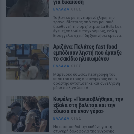
για δικαίωση
ΕΛΛΆΔΑ
ΧΤΕΣ
Το βίντεο με την παρενόχληση της
τραγουδίστριας από τον μουσικό
διευθυντή της ορχήστρας La Bella Luz
έχει εξαπλωθεί παγκοσμίως, ενώ η
Εισαγγελία έχει ήδη ξεκινήσει έρευνα.
Αριζόνα: Πελάτες fast food
εμπόδισαν ληστή που άρπαξε
το σακίδιο ηλικιωμένου
ΕΛΛΆΔΑ
ΧΤΕΣ
Μάρτυρες έδωσαν περιγραφή του
υπόπτου στους αστυνομικούς και ο
δράστης εντοπίστηκε και συνελήφθη
μέσα σε λίγα λεπτά
Κυψέλη: «Πανικοβλήθηκα, την
έβαλα στη βαλίτσα και την
έδωσα σε έναν γέρο»
ΕΛΛΆΔΑ
ΧΤΕΣ
Να αποποιηθεί την ευθύνη για τη
στυγερή δολοφονία της 38χρονης