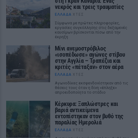
στη Γκραν Κανάρια: Ένας
νεκρός και τρεις τραυματίες
ΕΛΛΆΔΑ
ΧΤΕΣ
Σύμφωνα με πρώτες πληροφορίες,
εργασίες συγκόλλησης στις δεξαμενές
καυσίμων βρίσκονται πίσω από την
έκρηξη
Μίνι ανεμοστρόβιλος
«ισοπέδωσε» αγώνες στίβου
στην Αγγλία – Τραπέζια και
κριτές «πέταξαν» στον αέρα
ΕΛΛΆΔΑ
ΧΤΕΣ
Αγωνοδίκες εκσφενδονίστηκαν από τις
θέσεις τους όταν η δίνη «έπληξε»
απροειδοποίητα το στάδιο
Κέρκυρα: Ξαπλώστρες και
βαριά αντικείμενα
εντοπίστηκαν στον βυθό της
παραλίας Ημερολιά
ΕΛΛΆΔΑ
ΧΤΕΣ