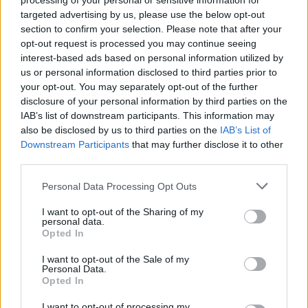
processing of your personal or sensitive information for
χαρακτηρίζεται ως υφιστάμενη, επιχείρηση που
targeted advertising by us, please use the below opt-out
section to confirm your selection. Please note that after your
έχει κλείσει τουλάχιστον μία πλήρη διαχειριστική
opt-out request is processed you may continue seeing
χρήση.
interest-based ads based on personal information utilized by
us or personal information disclosed to third parties prior to
Οι προϋποθέσεις συμμετοχής των επιχειρήσεων
your opt-out. You may separately opt-out of the further
που υποβάλλουν επενδυτική πρόταση, είναι οι
disclosure of your personal information by third parties on the
εξής:
IAB’s list of downstream participants. This information may
also be disclosed by us to third parties on the
IAB’s List of
να λειτουργούν νόμιμα εντός της ελληνικής
Downstream Participants
that may further disclose it to other
third parties.
Επικράτειας
να λειτουργούν αποκλειστικά με μία από τις
Personal Data Processing Opt Outs
ακόλουθες μορφές: επιχειρήσεις εταιρικού /
I want to opt-out of the Sharing of my
εμπορικού χαρακτήρα (Ανώνυμη Εταιρεία,
personal data.
Εταιρεία Περιορισμένης Ευθύνης, Ομόρρυθμη
Opted In
Εταιρεία ή Ετερόρρυθμη Εταιρεία και Ι.Κ.Ε) και
I want to opt-out of the Sale of my
ατομικές επιχειρήσεις.
Personal Data.
Opted In
να μη βρίσκονται υπό πτώχευση, εκκαθάριση ή
αναγκαστική διαχείριση,
I want to opt-out of processing my