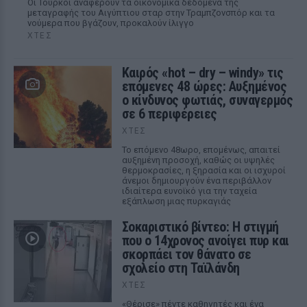
Οι Τούρκοί αναφέρουν τα οικονομικά δεδομένα της
μεταγραφής του Αιγύπτιου σταρ στην Τραμπζονσπόρ και τα
νούμερα που βγάζουν, προκαλούν ίλιγγο
ΧΤΕΣ
Καιρός «hot – dry – windy» τις
επόμενες 48 ώρες: Αυξημένος
ο κίνδυνος φωτιάς, συναγερμός
σε 6 περιφέρειες
ΧΤΕΣ
Το επόμενο 48ωρο, επομένως, απαιτεί
αυξημένη προσοχή, καθώς οι υψηλές
θερμοκρασίες, η ξηρασία και οι ισχυροί
άνεμοι δημιουργούν ένα περιβάλλον
ιδιαίτερα ευνοϊκό για την ταχεία
εξάπλωση μιας πυρκαγιάς
Σοκαριστικό βίντεο: Η στιγμή
που ο 14χρονος ανοίγει πυρ και
σκορπάει τον θάνατο σε
σχολείο στη Ταϊλάνδη
ΧΤΕΣ
«Θέρισε» πέντε καθηγητές και ένα