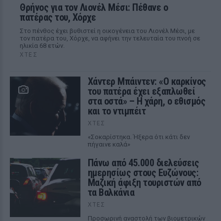
Θρήνος για τον Λιονέλ Μέσι: Πέθανε ο
πατέρας του, Χόρχε
Στο πένθος έχει βυθιστεί η οικογένεια του Λιονέλ Μέσι, με
τον πατέρα του, Χόρχε, να αφήνει την τελευταία του πνοή σε
ηλικία 68 ετών.
ΧΤΕΣ
Χάντερ Μπάιντεν: «Ο καρκίνος
του πατέρα έχει εξαπλωθεί
στα οστά» – Η χάρη, ο εθισμός
και το ντιμπέιτ
ΧΤΕΣ
«Σοκαρίστηκα. Ήξερα ότι κάτι δεν
πήγαινε καλά»
Πάνω από 45.000 διελεύσεις
ημερησίως στους Ευζώνους:
Μαζική άφιξη τουριστών από
τα Βαλκάνια
ΧΤΕΣ
Προσωρινή αναστολή των βιομετρικών