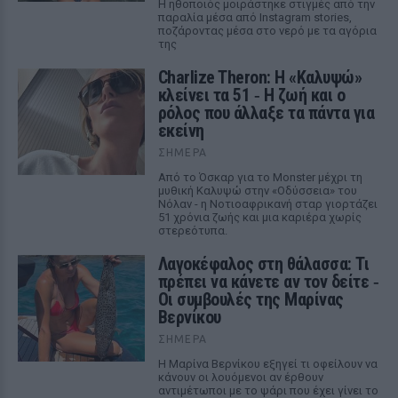
Η ηθοποιός μοιράστηκε στιγμές από την
παραλία μέσα από Instagram stories,
ποζάροντας μέσα στο νερό με τα αγόρια
της
Charlize Theron: Η «Καλυψώ»
κλείνει τα 51 ‑ H ζωή και ο
ρόλος που άλλαξε τα πάντα για
εκείνη
ΣΉΜΕΡΑ
Από το Όσκαρ για το Monster μέχρι τη
μυθική Καλυψώ στην «Οδύσσεια» του
Νόλαν - η Νοτιοαφρικανή σταρ γιορτάζει
51 χρόνια ζωής και μια καριέρα χωρίς
στερεότυπα.
Λαγοκέφαλος στη θάλασσα: Τι
πρέπει να κάνετε αν τον δείτε ‑
Οι συμβουλές της Μαρίνας
Βερνίκου
ΣΉΜΕΡΑ
Η Μαρίνα Βερνίκου εξηγεί τι οφείλουν να
κάνουν οι λουόμενοι αν έρθουν
αντιμέτωποι με το ψάρι που έχει γίνει το