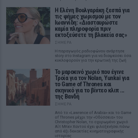
Η Ελένη Βουλγαράκη ξεσπά για
τις φήμες χωρισμού με τον
Ιωαννίδη: «Διασταυρώστε
καμία πληροφορία πριν
εκτοξεύσετε τη βλακεία σας»
ΣΉΜΕΡΑ
Η παραγωγός ραδιοφώνου ανάρτησε
story στο Instagram για να διαψεύσει όσα
κυκλοφορούν για την ερωτική της ζωή
Το μαροκινό χωριό που έγινε
Τροία για τον Nolan, Yunkai για
το Game of Thrones και
σκηνικό για το βίντεο κλιπ ...
της Βανδή
ΣΉΜΕΡΑ
Από το «Lawrence of Arabia» και το Game
of Thrones μέχρι την «Οδύσσεια» του
Christopher Nolan, το οχυρωμένο χωριό
Αΐτ Μπεν Χαντού έχει φιλοξενήσει πάνω
από έξι δεκαετίες κινηματογραφικής
ιστορίας