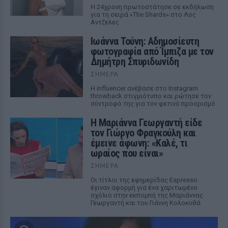
Η 24χρονη πρωτοστάτησε σε εκδήλωση
για τη σειρά «The Shards» στο Λος
Αντζελες
Ιωάννα Τούνη: Αδημοσίευτη
φωτογραφία από Ίμπιζα με τον
Δημήτρη Σπυριδωνίδη
ΣΉΜΕΡΑ
Η influencer ανέβασε στο Instagram
throwback στιγμιότυπο και ρώτησε τον
σύντροφό της για τον φετινό προορισμό
Η Μαριάννα Γεωργαντή είδε
τον Γιώργο Φραγκούλη και
έμεινε άφωνη: «Καλέ, τι
ωραίος που είναι»
ΣΉΜΕΡΑ
Οι τίτλοι της εφημερίδας Espresso
έγιναν αφορμή για ένα χαριτωμένο
σχόλιο στην εκπομπή της Μαριάννας
Γεωργαντή και του Γιάννη Κολοκυθά