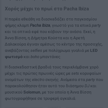
Χορός μέχρι το πρωί στο Pacha Ibiza
Η παρέα εθεάθη να διασκεδάζει στο παγκοσμίου
φήμης κλαμπ
Pacha Ibiza
, γνωστό για τα επικά
party
και τα οπτικά εφέ που κόβουν την ανάσα. Εκεί, η
Άννα Βίσση, η Δήμητρα Κούστα και η Αρετή
Δαλακούρα έγιναν αμέσως το κέντρο της προσοχής,
ανεβάζοντας
selfies
με πολύχρωμα γυαλιά με
LED
φωτισμό
και
boho
μπαντάνες.
Η διασκεδαστική βραδιά τους περιελάμβανε χορό
μέχρι τις πρώτες πρωινές ώρες με
sets
κορυφαίων
ονομάτων της
electro
σκηνής. Ανάμεσα στα
party
που
παρακολούθησαν ήταν αυτό του διάσημου
DJ
και
μουσικού
Solomun
, με τον οποίο η Άννα Βίσση
φωτογραφήθηκε σε τρυφερή αγκαλιά.
ΔΙΑΦΗΜΙΣΗ