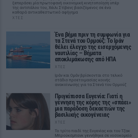
ξεπεράσει μία πρωτοφανή οικονομική κινητοποίηση υπέρ
της αντιπάλου του, Χέιλι Στίβενς βασιζόμενος σε ένα
καθαρά αντικαθεστωτικό αφήγημα
ΧΤΕΣ
Ένα βήμα πριν τη συμφωνία για
τα Στενά του Ορμούζ: Το Ιράν
θέλει έλεγχο της εισερχόμενης
ναυτιλίας – Βήματα
αποκλιμάκωσης από ΗΠΑ
ΧΤΕΣ
Ιράν και Ομάν βρίσκονται στο τελικό
στάδιο προετοιμασίας κοινής
ανακοίνωσης για τα Στενά του Ορμούζ
Πριγκίπισσα Ευγενία: Γιατί η
γέννηση της κόρης της «σπάει»
μια παράδοση δεκαετιών της
βασιλικής οικογένειας
ΧΤΕΣ
Το τρίτο παιδί της Ευγενίας και του Τζακ
Μπρούκσμπανκ γεννήθηκε σε νοσοκομείο