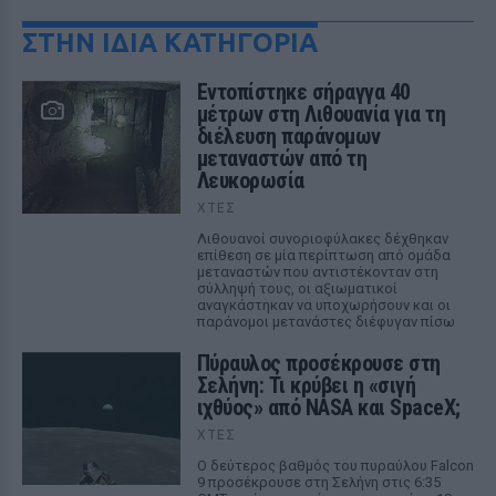
ΣΤΗΝ ΙΔΙΑ ΚΑΤΗΓΟΡΙΑ
Εντοπίστηκε σήραγγα 40
μέτρων στη Λιθουανία για τη
διέλευση παράνομων
μεταναστών από τη
Λευκορωσία
ΧΤΕΣ
Λιθουανοί συνοριοφύλακες δέχθηκαν
επίθεση σε μία περίπτωση από ομάδα
μεταναστών που αντιστέκονταν στη
σύλληψή τους, οι αξιωματικοί
αναγκάστηκαν να υποχωρήσουν και οι
παράνομοι μετανάστες διέφυγαν πίσω
Πύραυλος προσέκρουσε στη
Σελήνη: Τι κρύβει η «σιγή
ιχθύος» από NASA και SpaceX;
ΧΤΕΣ
Ο δεύτερος βαθμός του πυραύλου Falcon
9 προσέκρουσε στη Σελήνη στις 6:35