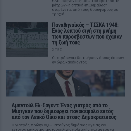
GMT, αφήνοντας πίσω του κρατήρα 18
μέτρων - η οπτική επιβεβαίωση
αναμένεται από τους δορυφόρους σε
τροχιά
Παναθηναϊκός – ΤΣΣΚΑ 1948:
Ενός λεπτού σιγή στη μνήμη
των πυροσβεστών που έχασαν
τη ζωή τους
ΧΤΕΣ
Οι «πράσινοι« θα τιμήσουν όσους έπεσαν
εν ώρα καθήκοντος
Αμπντούλ Ελ‑Σαγέντ: Ένας γιατρός από το
Μίσιγκαν που δημιουργεί πονοκέφαλο εκτός
από τον Λευκό Οίκο και στους Δημοκρατικούς
Ο γιατρός, πρώην αξιωματούχος δημόσιας υγείας και
έντονος επικριτής της ισραηλινής πολιτικής, κατάφερε να