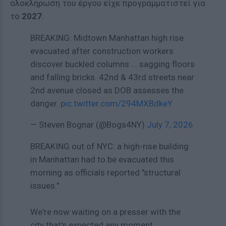
ολοκλήρωση του έργου είχε προγραμματιστεί για
το
2027
.
BREAKING: Midtown Manhattan high rise
evacuated after construction workers
discover buckled columns ... sagging floors
and falling bricks. 42nd & 43rd streets near
2nd avenue closed as DOB assesses the
danger.
pic.twitter.com/294MXBdkeY
— Steven Bognar (@Bogs4NY)
July 7, 2026
BREAKING out of NYC: a high-rise building
in Manhattan had to be evacuated this
morning as officials reported "structural
issues."
We're now waiting on a presser with the
city that's expected any moment.