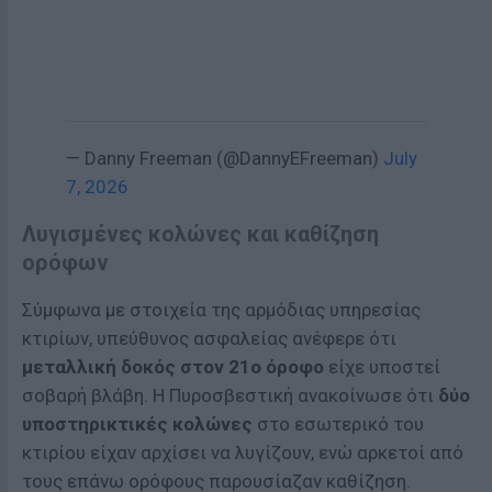
— Danny Freeman (@DannyEFreeman)
July
7, 2026
Λυγισμένες κολώνες και καθίζηση
ορόφων
Σύμφωνα με στοιχεία της αρμόδιας υπηρεσίας
κτιρίων, υπεύθυνος ασφαλείας ανέφερε ότι
μεταλλική δοκός στον 21ο όροφο
είχε υποστεί
σοβαρή βλάβη. Η Πυροσβεστική ανακοίνωσε ότι
δύο
υποστηρικτικές κολώνες
στο εσωτερικό του
κτιρίου είχαν αρχίσει να λυγίζουν, ενώ αρκετοί από
τους επάνω ορόφους παρουσίαζαν καθίζηση.