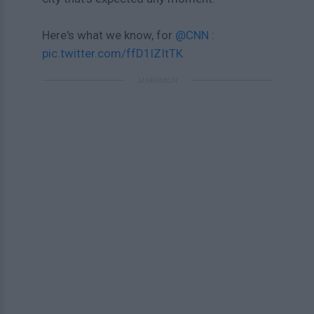
Here's what we know, for
@CNN
:
pic.twitter.com/ffD1lZItTK
ΔΙΑΦΗΜΙΣΗ