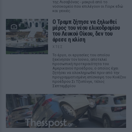
της Λισαβόνας - μακριά από το
νοσοκομείο που επιλέγουν οι Γιορκ εδώ
και γενιές.
Ο Τραμπ ζήτησε να ξηλωθεί
μέρος του νέου ελικοδρομίου
του Λευκού Οίκου, δεν του
άρεσε η κλίση
ΧΤΕΣ
Το έργο, οι εργασίες του οποίου
ξεκίνησαν τον Ιούνιο, αποτελεί
προσωπική προτεραιότητα του
Αμερικανού προέδρου, ο οποίος έχει
ζητήσει να ολοκληρωθεί πριν από την
προγραμματισμένη επίσκεψη του Κινέζου
προέδρου Σι Τζινπίνγκ, τέλος
Σεπτεμβρίου