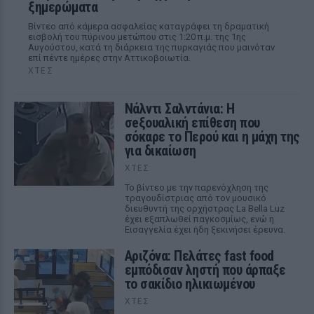
ξημερώματα
Βίντεο από κάμερα ασφαλείας καταγράφει τη δραματική
εισβολή του πύρινου μετώπου στις 1:20 π.μ. της 1ης
Αυγούστου, κατά τη διάρκεια της πυρκαγιάς που μαινόταν
επί πέντε ημέρες στην Αττικοβοιωτία.
ΧΤΕΣ
Νάλντι Σαλντάνια: Η
σeξουαλική επίθεση που
σόκαρε το Περού και η μάχη της
για δικαίωση
ΧΤΕΣ
Το βίντεο με την παρενόχληση της
τραγουδίστριας από τον μουσικό
διευθυντή της ορχήστρας La Bella Luz
έχει εξαπλωθεί παγκοσμίως, ενώ η
Εισαγγελία έχει ήδη ξεκινήσει έρευνα.
Αριζόνα: Πελάτες fast food
εμπόδισαν ληστή που άρπαξε
το σακίδιο ηλικιωμένου
ΧΤΕΣ