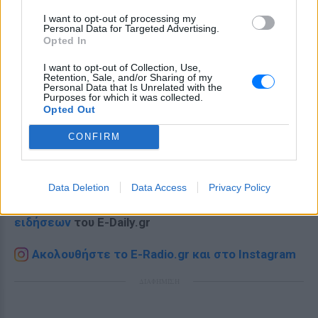
I want to opt-out of processing my
Personal Data for Targeted Advertising.
Opted In
I want to opt-out of Collection, Use,
Retention, Sale, and/or Sharing of my
Personal Data that Is Unrelated with the
Purposes for which it was collected.
Opted Out
CONFIRM
Ακολουθήστε το E-Radio.gr στο
Google News
και μάθετε πρώτοι
τα πιο hot νέα
.
Data Deletion
Data Access
Privacy Policy
Για ακόμη περισσότερα
νέα
, μπείτε στην
ροή
ειδήσεων
του E-Daily.gr
Ακολουθήστε το E-Radio.gr και στο Instagram
ΔΙΑΦΗΜΙΣΗ