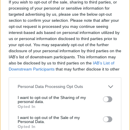
If you wish to opt-out of the sale, sharing to third parties, or
Video on the ground shows chaos as
processing of your personal or sensitive information for
targeted advertising by us, please use the below opt-out
commuters try to navigate street closures
section to confirm your selection. Please note that after your
due to a Midtown building caving in. See the
opt-out request is processed you may continue seeing
latest:
https://t.co/lgH632z6TN
interest-based ads based on personal information utilized by
pic.twitter.com/1bIayKdMN5
us or personal information disclosed to third parties prior to
your opt-out. You may separately opt-out of the further
— PIX11 News (@PIX11News)
July 7, 2026
disclosure of your personal information by third parties on the
IAB’s list of downstream participants. This information may
ΔΙΑΦΗΜΙΣΗ
also be disclosed by us to third parties on the
IAB’s List of
Downstream Participants
that may further disclose it to other
third parties.
Personal Data Processing Opt Outs
I want to opt-out of the Sharing of my
personal data.
Opted In
I want to opt-out of the Sale of my
Personal Data.
Opted In