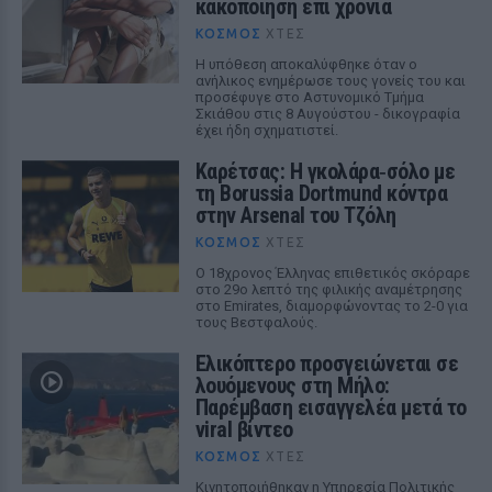
κακοποίηση επί χρόνια
ΚΌΣΜΟΣ
ΧΤΕΣ
Η υπόθεση αποκαλύφθηκε όταν ο
ανήλικος ενημέρωσε τους γονείς του και
προσέφυγε στο Αστυνομικό Τμήμα
Σκιάθου στις 8 Αυγούστου - δικογραφία
έχει ήδη σχηματιστεί.
Καρέτσας: Η γκολάρα‑σόλο με
τη Borussia Dortmund κόντρα
στην Arsenal του Τζόλη
ΚΌΣΜΟΣ
ΧΤΕΣ
Ο 18χρονος Έλληνας επιθετικός σκόραρε
στο 29ο λεπτό της φιλικής αναμέτρησης
στο Emirates, διαμορφώνοντας το 2-0 για
τους Βεστφαλούς.
Ελικόπτερο προσγειώνεται σε
λουόμενους στη Μήλο:
Παρέμβαση εισαγγελέα μετά το
viral βίντεο
ΚΌΣΜΟΣ
ΧΤΕΣ
Κινητοποιήθηκαν η Υπηρεσία Πολιτικής