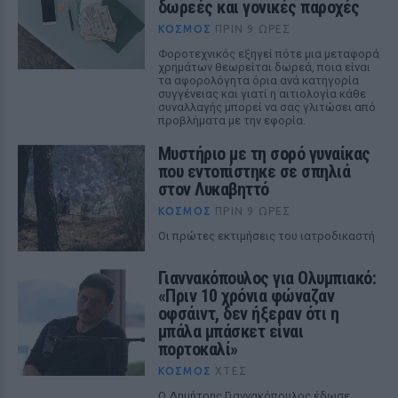
δωρεές και γονικές παροχές
ΚΌΣΜΟΣ
ΠΡΙΝ 9 ΏΡΕΣ
Φοροτεχνικός εξηγεί πότε μια μεταφορά
χρημάτων θεωρείται δωρεά, ποια είναι
τα αφορολόγητα όρια ανά κατηγορία
συγγένειας και γιατί η αιτιολογία κάθε
συναλλαγής μπορεί να σας γλιτώσει από
προβλήματα με την εφορία.
Μυστήριο με τη σορό γυναίκας
που εντοπίστηκε σε σπηλιά
στον Λυκαβηττό
ΚΌΣΜΟΣ
ΠΡΙΝ 9 ΏΡΕΣ
Οι πρώτες εκτιμήσεις του ιατροδικαστή
Γιαννακόπουλος για Ολυμπιακό:
«Πριν 10 χρόνια φώναζαν
οφσάιντ, δεν ήξεραν ότι η
μπάλα μπάσκετ είναι
πορτοκαλί»
ΚΌΣΜΟΣ
ΧΤΕΣ
Ο Δημήτρης Γιαννακόπουλος έδωσε