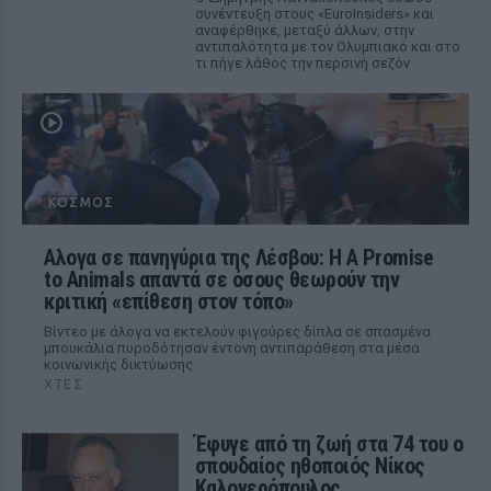
συνέντευξη στους «EuroInsiders» και
αναφέρθηκε, μεταξύ άλλων, στην
αντιπαλότητα με τον Ολυμπιακό και στο
τι πήγε λάθος την περσινή σεζόν
ΚΌΣΜΟΣ
Αλογα σε πανηγύρια της Λέσβου: Η A Promise
to Animals απαντά σε όσους θεωρούν την
κριτική «επίθεση στον τόπο»
Βίντεο με άλογα να εκτελούν φιγούρες δίπλα σε σπασμένα
μπουκάλια πυροδότησαν έντονη αντιπαράθεση στα μέσα
κοινωνικής δικτύωσης
ΧΤΕΣ
Έφυγε από τη ζωή στα 74 του ο
σπουδαίος ηθοποιός Νίκος
Καλογερόπουλος