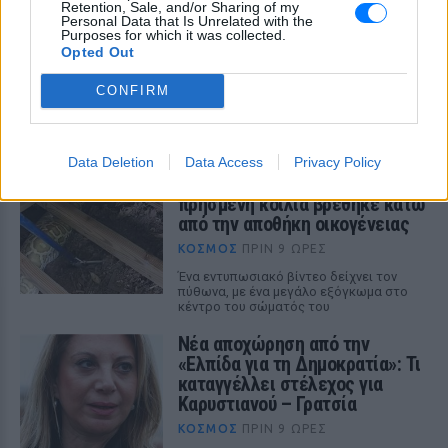
Retention, Sale, and/or Sharing of my
ΚΌΣΜΟΣ
ΠΡΙΝ 9 ΏΡΕΣ
Personal Data that Is Unrelated with the
Purposes for which it was collected.
Βρετανός δημοσιογράφος πέρασε τρεις
Opted Out
μέρες στην πόλη της Κέρκυρας και
κατέγραψε χειρόγραφους
λογαριασμούς, ποτά που χρεώθηκαν
CONFIRM
ακριβότερα από την αναγραφόμενη τιμή
και ορεκτικά που εμφανίστηκαν στον
λογαριασμό χωρίς να έχουν
παραγγελθεί.
Data Deletion
Data Access
Privacy Policy
Τεράστιος πύθωνας με
πρησμένη κοιλιά βρέθηκε κάτω
από την αποθήκη οικογένειας
ΚΌΣΜΟΣ
ΠΡΙΝ 9 ΏΡΕΣ
Ένα εντυπωσιακό βίντεο δείχνει τον
πύθωνα, με ένα μεγάλο εξόγκωμα στο
κέντρο του σώματός του
Νέα αποχώρηση από την
«Ελπίδα για τη Δημοκρατία»: Τι
καταγγέλλει στέλεχος για
Καρυστιανού – Γρατσία
ΚΌΣΜΟΣ
ΠΡΙΝ 9 ΏΡΕΣ