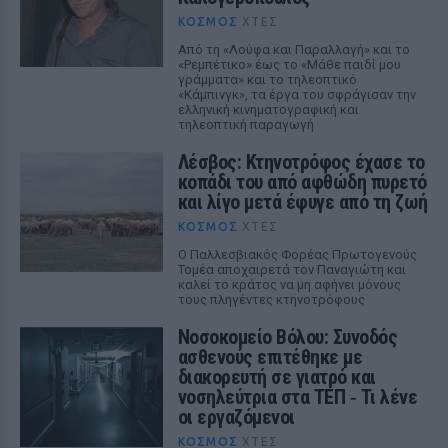
ΚΌΣΜΟΣ
ΧΤΕΣ
Από τη «Λούφα και Παραλλαγή» και το
«Ρεμπέτικο» έως το «Μάθε παιδί μου
γράμματα» και το τηλεοπτικό
«Κάμπινγκ», τα έργα του σφράγισαν την
ελληνική κινηματογραφική και
τηλεοπτική παραγωγή
Λέσβος: Κτηνοτρόφος έχασε το
κοπάδι του από αφθώδη πυρετό
και λίγο μετά έφυγε από τη ζωή
ΚΌΣΜΟΣ
ΧΤΕΣ
Ο Παλλεσβιακός Φορέας Πρωτογενούς
Τομέα αποχαιρετά τον Παναγιώτη και
καλεί το κράτος να μη αφήνει μόνους
τους πληγέντες κτηνοτρόφους
Νοσοκομείο Βόλου: Συνοδός
ασθενούς επιτέθηκε με
διακορευτή σε γιατρό και
νοσηλεύτρια στα ΤΕΠ ‑ Τι λένε
οι εργαζόμενοι
ΚΌΣΜΟΣ
ΧΤΕΣ