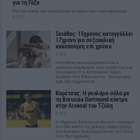
για τη Γάζα
Υπό την πίεση των ακροδεξιών εταίρων του στην κυβέρνηση
ΧΤΕΣ
Σκιάθος: 15χρονος καταγγέλλει
17χρονο για σεξουαλική
κακοποίηση επί χρόνια
ΧΤΕΣ
Η υπόθεση αποκαλύφθηκε όταν ο
ανήλικος ενημέρωσε τους γονείς του και
προσέφυγε στο Αστυνομικό Τμήμα
Σκιάθου στις 8 Αυγούστου - δικογραφία
έχει ήδη σχηματιστεί.
Καρέτσας: Η γκολάρα‑σόλο με
τη Borussia Dortmund κόντρα
στην Arsenal του Τζόλη
ΧΤΕΣ
Ο 18χρονος Έλληνας επιθετικός σκόραρε
στο 29ο λεπτό της φιλικής αναμέτρησης
στο Emirates, διαμορφώνοντας το 2-0 για
τους Βεστφαλούς.