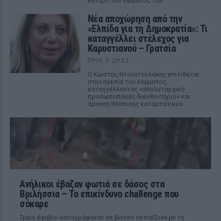
κέντρο του σώματός του
Νέα αποχώρηση από την
«Ελπίδα για τη Δημοκρατία»: Τι
καταγγέλλει στέλεχος για
Καρυστιανού – Γρατσία
ΠΡΙΝ 9 ΏΡΕΣ
Ο Κώστας Ντουντουλάκης επιτίθεται
στην ηγεσία του κόμματος,
καταγγέλλοντας «απολυταρχικό
προσωποπαγές διευθυντήριο» και
άρνηση θέσπισης καταστατικού.
Ανήλικοι έβαζαν φωτιά σε δάσος στα
Βριλήσσια – Το επικίνδυνο challenge που
σόκαρε
Τρεις έφηβοι καταγράφηκαν σε βίντεο να παίζουν με τη