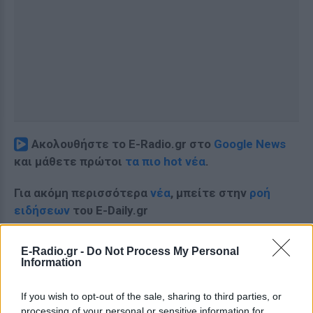
Ακολουθήστε το E-Radio.gr στο
Google News
και μάθετε πρώτοι
τα πιο hot νέα
.
Για ακόμη περισσότερα
νέα
, μπείτε στην
ροή
ειδήσεων
του E-Daily.gr
Ακολουθήστε το E-Radio.gr και στο Instagram
E-Radio.gr -
Do Not Process My Personal
Information
ΔΙΑΦΗΜΙΣΗ
If you wish to opt-out of the sale, sharing to third parties, or
processing of your personal or sensitive information for