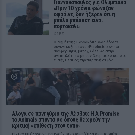
Γιαννακόπουλος για Ολυμπιακό:
«Πριν 10 χρόνια φώναζαν
οφσάιντ, δεν ήξεραν ότι η
μπάλα μπάσκετ είναι
πορτοκαλί»
ΧΤΕΣ
Ο Δημήτρης Γιαννακόπουλος έδωσε
συνέντευξη στους «EuroInsiders» και
αναφέρθηκε, μεταξύ άλλων, στην
αντιπαλότητα με τον Ολυμπιακό και στο
τι πήγε λάθος την περσινή σεζόν
Αλογα σε πανηγύρια της Λέσβου: Η A Promise
to Animals απαντά σε όσους θεωρούν την
κριτική «επίθεση στον τόπο»
Βίντεο με άλογα να εκτελούν φιγούρες δίπλα σε σπασμένα