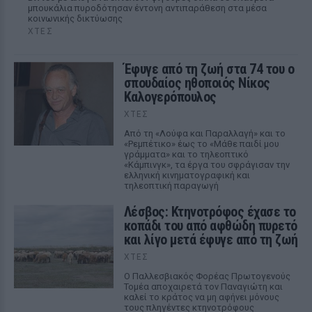
μπουκάλια πυροδότησαν έντονη αντιπαράθεση στα μέσα
κοινωνικής δικτύωσης
ΧΤΕΣ
Έφυγε από τη ζωή στα 74 του ο
σπουδαίος ηθοποιός Νίκος
Καλογερόπουλος
ΧΤΕΣ
Από τη «Λούφα και Παραλλαγή» και το
«Ρεμπέτικο» έως το «Μάθε παιδί μου
γράμματα» και το τηλεοπτικό
«Κάμπινγκ», τα έργα του σφράγισαν την
ελληνική κινηματογραφική και
τηλεοπτική παραγωγή
Λέσβος: Κτηνοτρόφος έχασε το
κοπάδι του από αφθώδη πυρετό
και λίγο μετά έφυγε από τη ζωή
ΧΤΕΣ
Ο Παλλεσβιακός Φορέας Πρωτογενούς
Τομέα αποχαιρετά τον Παναγιώτη και
καλεί το κράτος να μη αφήνει μόνους
τους πληγέντες κτηνοτρόφους