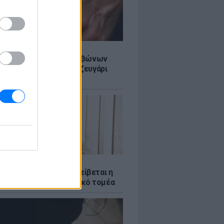
LE
ίδαν με δαχτυλίδι αρραβώνων
ρίσι - Μήπως διάσημο ζευγάρι
το επόμενο βήμα;
Σ
νταύγουστος: Πώς αμείβεται η
 την αργία στον ιδιωτικό τομέα