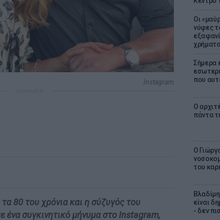
Κέντρο 
Οι «μαύ
νύφες τ
εξαφανί
χρήματ
Σήμερα 
εσωτερι
που αυτ
Instagram
ΔΙΑΦΗΜΙΣΗ
Ο αρχιτ
πάντα τ
O Γιώργ
νοσοκομ
του καρ
Βλαδίμη
τα 80 του χρόνια και η σύζυγός του
είναι δ
- δεν π
ε ένα συγκινητικό μήνυμα στο Instagram,