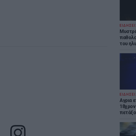
ΕΙΔΗΣΕΙ
Μυστρά
παθολο
του ηλ
ΕΙΔΗΣΕΙ
Αγρια 
18χρον
πετάξο