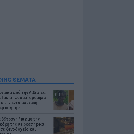
DING ΘΕΜΑΤΑ
υναίκα από την Αιθιοπία
ral με τη φυσική ομορφιά
ίτε την εντυπωσιακή
ρφωσή της
 39χρονη ήπιε με την
κόρη της σε boat trip και
σε ξενοδοχείο και