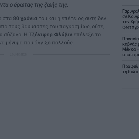
ντα ο έρωτας της ζωής της.
Γαρυφαλ
σε Κουφ
ε στα
80 χρόνια
του και η επέτειος αυτή δεν
τον Χρή
πό τους θαυμαστές του παγκοσμίως, ούτε,
φωτογρ
υ σύζυγο. Η
Τζένιφερ Φλάβιν
επέλεξε το
Παναγία
ένα μήνυμα που άγγιξε πολλούς.
καβγάς 
Μέκκα –
απόστρ
ΔΙΑΦΗΜΙΣΗ
Προφυλα
τη δολο