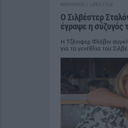
NEWSFEED
/
LIFESTYLE
Ο Σιλβέστερ Σταλόνε
έγραψε η σύζυγός 
Η Τζένιφερ Φλάβιν συγκί
για τα γενέθλια του Σιλβ