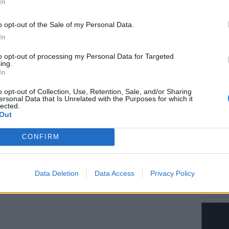
In
λάβιν παντρεύτηκαν το
1997
και μαζί
o opt-out of the Sale of my Personal Data.
 τις δυσκολίες που αντιμετώπισε η σχέση
In
όνια, το ζευγάρι κατάφερε να παραμείνει
LIFESTY
to opt-out of processing my Personal Data for Targeted
Τους ε
ing.
στο Πα
In
έκανε 
ΔΙΑΦΗΜΙΣΗ
o opt-out of Collection, Use, Retention, Sale, and/or Sharing
ersonal Data that Is Unrelated with the Purposes for which it
lected.
Out
CONFIRM
ΕΙΔΗΣΕΙ
Data Deletion
Data Access
Privacy Policy
Δεκαπε
εργασία