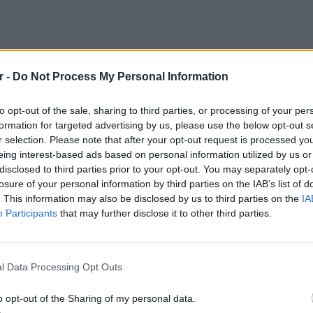
r -
Do Not Process My Personal Information
to opt-out of the sale, sharing to third parties, or processing of your per
formation for targeted advertising by us, please use the below opt-out s
r selection. Please note that after your opt-out request is processed y
ωής μου», έγραψε η Φλάβιν στην ανάρτησή
eing interest-based ads based on personal information utilized by us or
ό της για την οικογένεια που έχτισαν μαζί.
disclosed to third parties prior to your opt-out. You may separately opt-
ς την πιο όμορφη οικογένεια», πρόσθεσε, σε
losure of your personal information by third parties on the IAB’s list of
τα και εκτίμηση.
. This information may also be disclosed by us to third parties on the
IA
Participants
that may further disclose it to other third parties.
ογράφο και οικογένεια
ΕΙΔΗΣΕΙ
Ιταλία:
υς πιο εμβληματικούς ηθοποιούς του
υψηλότ
l Data Processing Opt Outs
ια τους ρόλους του ως
Rocky Balboa
και
John
γισαν γενιές κινηματογραφόφιλων. Στα 80
o opt-out of the Sharing of my personal data.
ς στον χώρο της ψυχαγωγίας.