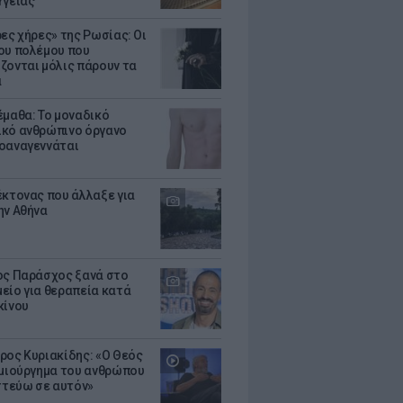
Υγείας
ρες χήρες» της Ρωσίας: Οι
ου πολέμου που
ζονται μόλις πάρουν τα
α
έμαθα: Το μοναδικό
κό ανθρώπινο όργανο
οαναγεννάται
έκτονας που άλλαξε για
ην Αθήνα
ος Παράσχος ξανά στο
είο για θεραπεία κατά
κίνου
ρος Κυριακίδης: «Ο Θεός
ημιούργημα του ανθρώπου
ιστεύω σε αυτόν»