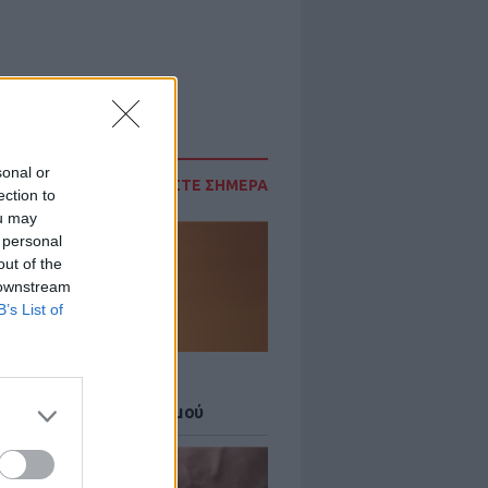
sonal or
ΔΙΑΒΑΣΤΕ ΣΗΜΕΡΑ
ection to
ou may
 personal
out of the
 downstream
B’s List of
Σ
 27 μεγάλες πόλεις στο
ερο επίπεδο συναγερμού