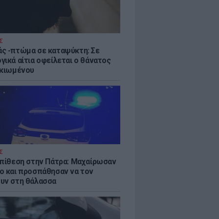
Σ
ς -πτώμα σε καταψύκτη: Σε
γικά αίτια οφείλεται ο θάνατος
ικιωμένου
Σ
επίθεση στην Πάτρα: Μαχαίρωσαν
ο και προσπάθησαν να τον
υν στη θάλασσα