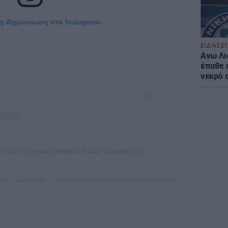
τη δημοσίευση στο Instagram.
ΕΙΔΗΣΕΙ
Ανω Λι
έπαθε 
νεκρό 
Η δημοσίευση κοινοποιήθηκε από το χρήστη Jennifer Flavin Stallone (@jenniferflavinstallone)
ΔΙΑΦΗΜΙΣΗ