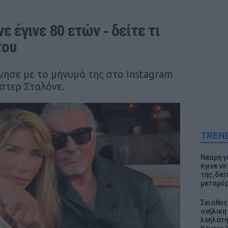
 έγινε 80 ετών ‑ δείτε τι 
του
νησε με το μήνυμά της στο Instagram
έστερ Σταλόνε.
TREN
Νεαρή γ
έγινε vi
της, δε
μεταμό
Σκιάθος:
ανήλικη 
λεηλάτη