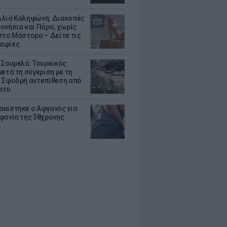
λιά Καληφώνη: Διακοπές
ονήσια και Πάρο, χωρίς
στο Μάστορα – Δείτε τις
αφίες
 Σουμελά: Τουρκικός
μετά τη σύγκριση με τη
 Σφοδρή αντεπίθεση από
ατο
κίστηκε ο Αφγανός για
φονία της 38χρονης