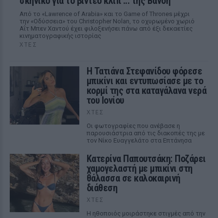
σκηνικό για το βίντεο κλιπ ... της Βανδή
Από το «Lawrence of Arabia» και το Game of Thrones μέχρι
την «Οδύσσεια» του Christopher Nolan, το οχυρωμένο χωριό
Αΐτ Μπεν Χαντού έχει φιλοξενήσει πάνω από έξι δεκαετίες
κινηματογραφικής ιστορίας
ΧΤΕΣ
Η Τατιάνα Στεφανίδου φόρεσε
μπικίνι και εντυπωσίασε με το
κορμί της στα καταγάλανα νερά
του Ιονίου
ΧΤΕΣ
Οι φωτογραφίες που ανέβασε η
παρουσιάστρια από τις διακοπές της με
τον Νίκο Ευαγγελάτο στα Επτάνησα
Κατερίνα Παπουτσάκη: Ποζάρει
χαμογελαστή με μπικίνι στη
θάλασσα σε καλοκαιρινή
διάθεση
ΧΤΕΣ
Η ηθοποιός μοιράστηκε στιγμές από την