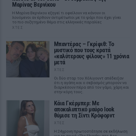
Μαρίνας Βερνίκου
Η Μαρίνα Βερνίκου εξηγεί τι οφείλουν να κάνουν οι
λουόμενοι αν έρθουν αντιμέτωποι με το ψάρι που έχει γίνει
το πιο συζητημένο θέμα στις ελληνικές παραλίες
ΧΤΕΣ
Μπαντέρας – Γκρίφιθ: Το
μυστικό που τους κρατά
«καλύτερους φίλους» 11 χρόνια
μετά
ΧΤΕΣ
Οι δύο σταρ του Χόλιγουντ απέδειξαν
ότι η αγάπη και ο σεβασμός μπορούν να
διαρκέσουν πέρα από τον γάμο, χάρη και
στην κόρη τους.
Κάια Γκέρμπερ: Με
αποκαλυπτικό μαύρο look
θύμισε τη Σίντι Κρόφορντ
ΧΤΕΣ
Η 24χρονη πρωτοστάτησε σε εκδήλωση
για τη σειρά «The Shards» στο Λος