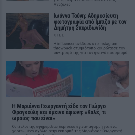
Αντζελες
Ιωάννα Τούνη: Αδημοσίευτη
φωτογραφία από Ίμπιζα με τον
Δημήτρη Σπυριδωνίδη
ΧΤΕΣ
Η influencer ανέβασε στο Instagram
throwback στιγμιότυπο και ρώτησε τον
σύντροφό της για τον φετινό προορισμό
Η Μαριάννα Γεωργαντή είδε τον Γιώργο
Φραγκούλη και έμεινε άφωνη: «Καλέ, τι
ωραίος που είναι»
Οι τίτλοι της εφημερίδας Espresso έγιναν αφορμή για ένα
χαριτωμένο σχόλιο στην εκπομπή της Μαριάννας Γεωργαντή