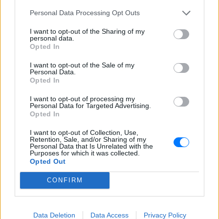
Personal Data Processing Opt Outs
ΔΕΙΤΕ ΕΠΙΣΗΣ
I want to opt-out of the Sharing of my
personal data.
ΣΤΗΝ ΙΔΙΑ ΚΑΤΗΓΟΡΙΑ
Opted In
I want to opt-out of the Sale of my
Χρήστος Δάντης: «Συνάδελφοι
Personal Data.
προσπαθούν να ξεχάσουν ότι
Opted In
έγραψα το """"My Number
One""""»
I want to opt-out of processing my
Personal Data for Targeted Advertising.
ΧΤΕΣ
Opted In
Ο συνθέτης μίλησε ανοιχτά για την
αχαριστία που βιώνει στον χώρο της
I want to opt-out of Collection, Use,
Retention, Sale, and/or Sharing of my
μουσικής, 22 χρόνια μετά τη νίκη της
Personal Data that Is Unrelated with the
Ελλάδας στη Eurovision.
Purposes for which it was collected.
Opted Out
Νεαρός στο λιμάνι του Πειραιά:
«Πάω διακοπές έναν μήνα» ‑ Η
CONFIRM
απίθανη ατάκα στην κάμερα του
MEGA
ΧΤΕΣ
Data Deletion
Data Access
Privacy Policy