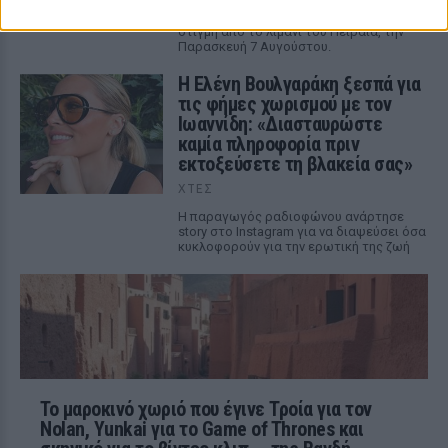
Η κάμερα της εκπομπής «Κοινωνία Ώρα
MEGA» κατέγραψε τη διασκεδαστική
στιγμή από το λιμάνι του Πειραιά, την
Παρασκευή 7 Αυγούστου.
Η Ελένη Βουλγαράκη ξεσπά για
τις φήμες χωρισμού με τον
Ιωαννίδη: «Διασταυρώστε
καμία πληροφορία πριν
εκτοξεύσετε τη βλακεία σας»
ΧΤΕΣ
Η παραγωγός ραδιοφώνου ανάρτησε
story στο Instagram για να διαψεύσει όσα
κυκλοφορούν για την ερωτική της ζωή
Το μαροκινό χωριό που έγινε Τροία για τον
Nolan, Yunkai για το Game of Thrones και