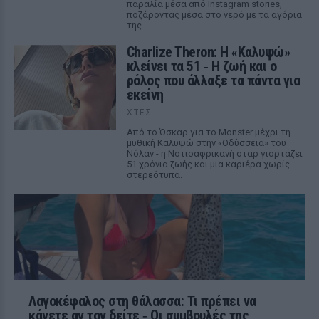
παραλία μέσα από Instagram stories,
ποζάροντας μέσα στο νερό με τα αγόρια
της
Charlize Theron: Η «Καλυψώ»
κλείνει τα 51 ‑ H ζωή και ο
ρόλος που άλλαξε τα πάντα για
εκείνη
ΧΤΕΣ
Από το Όσκαρ για το Monster μέχρι τη
μυθική Καλυψώ στην «Οδύσσεια» του
Νόλαν - η Νοτιοαφρικανή σταρ γιορτάζει
51 χρόνια ζωής και μια καριέρα χωρίς
στερεότυπα.
Λαγοκέφαλος στη θάλασσα: Τι πρέπει να
κάνετε αν τον δείτε ‑ Οι συμβουλές της