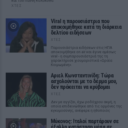
και του Γιάννη Κολοκυθά
ΧΤΕΣ
Viral η παρουσιάστρια που
αποκοιμήθηκε κατά τη διάρκεια
δελτίου ειδήσεων
ΧΤΕΣ
Παρουσιάστρια ειδήσεων στις ΗΠΑ
αποκοιμήθηκε on air και έγινε αμέσως
viral - η συμπαρουσιάστριά της τη
χαρακτήρισε χιουμοριστικά «Ωραία
Κοιμωμένη».
Αριελ Κωνσταντινίδη: Τώρα
ασχολούνται με το δέρμα μου,
δεν πρόκειται να κρύβομαι
ΧΤΕΣ
Δεν με αγγίζει, έχω ροδόχρου ακμή, η
οποία επιδεινώθηκε από τις ορμόνες της
εγκυμοσύνης, ανέφερε η ηθοποιός
Μύκονος: Ιταλοί παρτάρουν σε
έξαλλη κατάσταση μέσα σε...