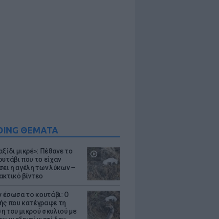
DING ΘΕΜΑΤΑ
ξίδι μικρέ»: Πέθανε το
ουτάβι που το είχαν
σει η αγέλη των λύκων –
ακτικό βίντεο
ν έσωσα το κουτάβι: Ο
ής που κατέγραφε τη
η του μικρού σκυλιού με