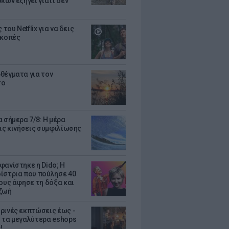
κων εξηγεί γιατί δεν
ς του Netflix για να δεις
ακοπές
θέγματα για τον
το
 σήμερα 7/8: Η μέρα
τις κινήσεις συμφιλίωσης
φανίστηκε η Dido; Η
ίστρια που πούλησε 40
κους άφησε τη δόξα και
ζωή
ρινές εκπτώσεις έως -
 τα μεγαλύτερα eshops
!