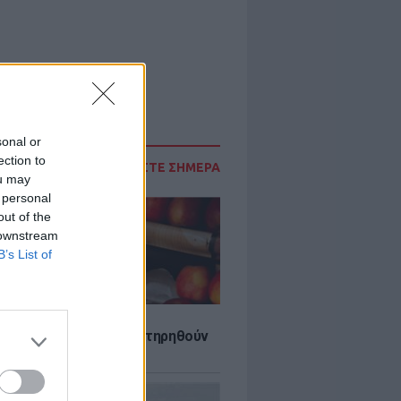
sonal or
ection to
ΔΙΑΒΑΣΤΕ ΣΗΜΕΡΑ
ou may
 personal
out of the
 downstream
B’s List of
τα που μπορουν να διατηρηθούν
ψυγείου το καλοκαίρι