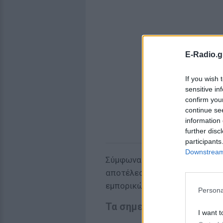
E-Radio.g
If you wish 
sensitive in
confirm you
continue se
information 
further disc
participants
Downstream 
Σύμφωνα με την ανακοίνωση τ
αποτέλεσαν άμεση απάντηση σ
εμπορικών πλοίων που κινούν
Persona
Τα σημεία που χτύπησαν 
I want t