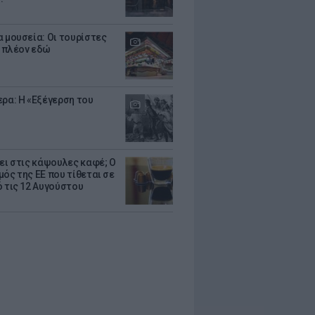
α μουσεία: Οι τουρίστες
 πλέον εδώ
ερα: Η «Εξέγερση του
ζει στις κάψουλες καφέ; Ο
μός της ΕΕ που τίθεται σε
ό τις 12 Αυγούστου