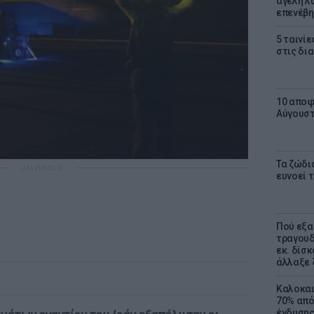
αγέλη λύ
επενέβη
5 ταινίε
στις δι
10 αποφ
Αύγουσ
Τα ζώδια
ΔΙΑΦΗΜΙΣΗ
ευνοεί 
Πού εξα
τραγουδ
εκ. δίσ
άλλαξε 
Καλοκαι
70% από
ένδυσης