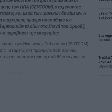
άτων εναντίον του Ιράν εξαπέλυσαν οι
ίκησης των ΗΠΑ (CENTCOM), στοχεύοντας
τάσεις και μέσα των ιρανικών δυνάμεων. Η
Ξέχνα τ
τρέχουν
 η επιχείρηση πραγματοποιήθηκε ως
ά εμπορικών πλοίων στα Στενά του Ορμούζ,
ια παραβίαση της εκεχειρίας.
Σαν σήμ
ουίσκι»
ιοίκησης των Ηνωμένων Πολιτειών (CENTCOM)
της Τετάρτης ότι πραγματοποίησαν νέα
λήττοντας περισσότερους από 80 στόχους με
Τι αλλά
κανονισ
ισχύ απ
ΔΙΑΦΗΜΙΣΗ