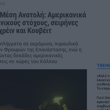
ΟΣ
Μέση Ανατολή: Αμερικανικά 
νικούς στόχους, σειρήνες 
ρέιν και Κουβέιτ
λήγματα σε αεράμυνα, πυραυλικά
ν Φρουρών της Επανάστασης, ενώ η
ντας δεκάδες αμερικανικές
εις σε χώρες του Κόλπου
TREN
«Καλό τα
λευκό κ
υιοθετή
Το σπαρ
Γιατί δε
ερευνητ
συμβίωσ