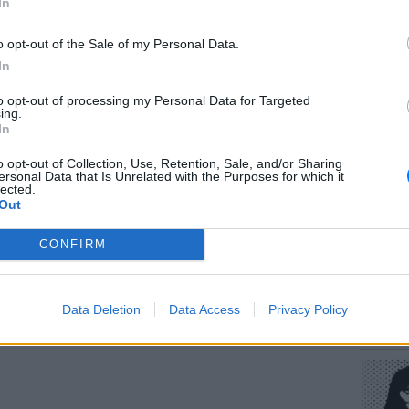
In
ιοίκηση, οι επιθέσεις είχαν στόχο κρίσιμες
υ Ιράν.
o opt-out of the Sale of my Personal Data.
In
ληξαν ιρανικά συστήματα αεράμυνας, δίκτυα
κτιες εγκαταστάσεις ραντάρ, δυνατότητες
to opt-out of processing my Personal Data for Targeted
ΕΥ ΖΗΝ
ing.
ύλων, καθώς και περισσότερα από 60 μικρά
Πώς να
In
στους 
ικής Επανάστασης (IRGC) μέσα και κοντά
o opt-out of Collection, Use, Retention, Sale, and/or Sharing
ερε η CENTCOM.
ersonal Data that Is Unrelated with the Purposes for which it
lected.
ΔΙΑΦΗΜΙΣΗ
Out
CONFIRM
POP CU
Data Deletion
Data Access
Privacy Policy
Η κωμω
νεοπλο