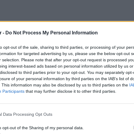
r -
Do Not Process My Personal Information
to opt-out of the sale, sharing to third parties, or processing of your per
formation for targeted advertising by us, please use the below opt-out s
r selection. Please note that after your opt-out request is processed y
eing interest-based ads based on personal information utilized by us or
disclosed to third parties prior to your opt-out. You may separately opt-
losure of your personal information by third parties on the IAB’s list of
. This information may also be disclosed by us to third parties on the
IA
Participants
that may further disclose it to other third parties.
ης CENTCOM, τα αμερικανικά πλήγματα
τις πρόσφατες επιθέσεις του Ιράν εναντίον
ΕΥ ΖΗΝ
ταν στα Στενά του Ορμούζ.
6 φρού
l Data Processing Opt Outs
εκτός 
οι αμερικανικές δυνάμεις
o opt-out of the Sharing of my personal data.