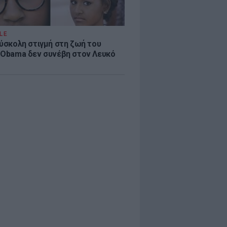
LE
δύσκολη στιγμή στη ζωή του
 Obama δεν συνέβη στον Λευκό