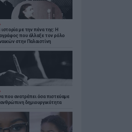
Α
ιστορία με την πένα της: Η
ογράφος που άλλαξε τον ρόλο
ναικών στην Παλαιστίνη
Α
να που ανατρέπει όσα πιστεύαμε
ν ανθρώπινη δημιουργικότητα