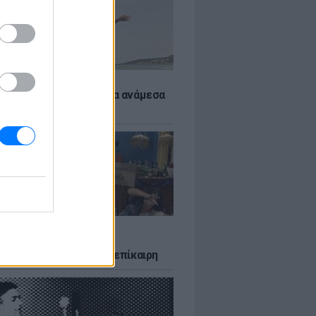
 αποφύγεις το σύγκαμα ανάμεσα
μηρούς
LTURE
δία που σατίρισε τον
υτισμό και παραμένει επίκαιρη