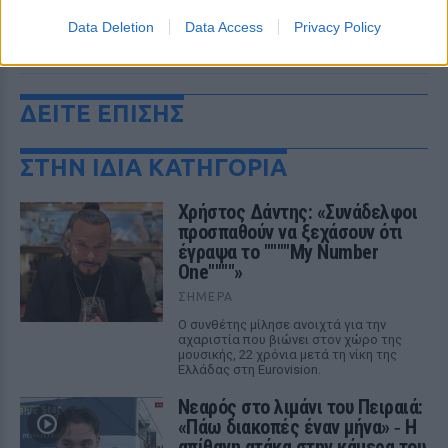
Data Deletion
Data Access
Privacy Policy
ΔΕΙΤΕ ΕΠΙΣΗΣ
ΣΤΗΝ ΙΔΙΑ ΚΑΤΗΓΟΡΙΑ
Χρήστος Δάντης: «Συνάδελφοι
προσπαθούν να ξεχάσουν ότι
έγραψα το """"My Number
One""""»
ΣΉΜΕΡΑ
Ο συνθέτης μίλησε ανοιχτά για την
αχαριστία που βιώνει στον χώρο της
μουσικής, 22 χρόνια μετά τη νίκη της
Ελλάδας στη Eurovision.
Νεαρός στο λιμάνι του Πειραιά:
«Πάω διακοπές έναν μήνα» ‑ Η
απίθανη ατάκα στην κάμερα του