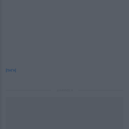
[ΠΗΓΗ]
ΔΙΑΦΗΜΙΣΗ