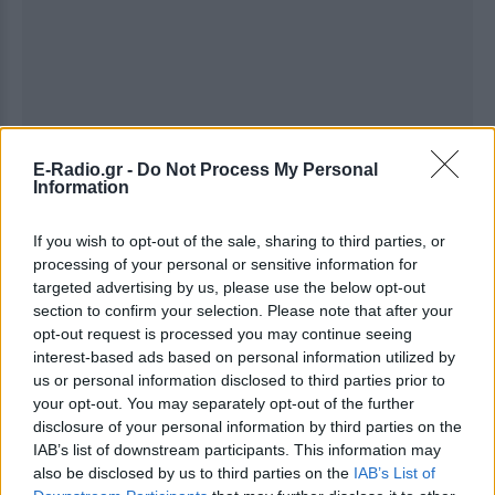
E-Radio.gr -
Do Not Process My Personal
Information
If you wish to opt-out of the sale, sharing to third parties, or
processing of your personal or sensitive information for
targeted advertising by us, please use the below opt-out
section to confirm your selection. Please note that after your
opt-out request is processed you may continue seeing
Ακολουθήστε το E-Radio.gr στο
Google News
interest-based ads based on personal information utilized by
us or personal information disclosed to third parties prior to
και μάθετε πρώτοι
τα πιο hot νέα
.
your opt-out. You may separately opt-out of the further
disclosure of your personal information by third parties on the
Διαβάστε περισσότερα θέματα για
Μόδα
,
IAB’s list of downstream participants. This information may
Ομορφιά
,
Σχέσεις
και φυσικά
Celebrities
στο νέο
also be disclosed by us to third parties on the
IAB’s List of
Pink.gr
!