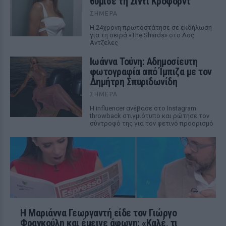
θύμισε τη Σίντι Κρόφορντ
ΣΉΜΕΡΑ
Η 24χρονη πρωτοστάτησε σε εκδήλωση
για τη σειρά «The Shards» στο Λος
Αντζελες
Ιωάννα Τούνη: Αδημοσίευτη
φωτογραφία από Ίμπιζα με τον
Δημήτρη Σπυριδωνίδη
ΣΉΜΕΡΑ
Η influencer ανέβασε στο Instagram
throwback στιγμιότυπο και ρώτησε τον
σύντροφό της για τον φετινό προορισμό
Η Μαριάννα Γεωργαντή είδε τον Γιώργο
Φραγκούλη και έμεινε άφωνη: «Καλέ, τι