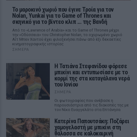
Το μαροκινό χωριό που έγινε Τροία για τον
Nolan, Yunkai για το Game of Thrones και
σκηνικό για το βίντεο κλιπ ... της Βανδή
Από το «Lawrence of Arabia» και το Game of Thrones μέχρι
την «Οδύσσεια» του Christopher Nolan, το οχυρωμένο χωριό
Αΐτ Μπεν Χαντού έχει φιλοξενήσει πάνω από έξι δεκαετίες
κινηματογραφικής ιστορίας
ΣΉΜΕΡΑ
Η Τατιάνα Στεφανίδου φόρεσε
μπικίνι και εντυπωσίασε με το
κορμί της στα καταγάλανα νερά
του Ιονίου
ΣΉΜΕΡΑ
Οι φωτογραφίες που ανέβασε η
παρουσιάστρια από τις διακοπές της με
τον Νίκο Ευαγγελάτο στα Επτάνησα
Κατερίνα Παπουτσάκη: Ποζάρει
χαμογελαστή με μπικίνι στη
θάλασσα σε καλοκαιρινή