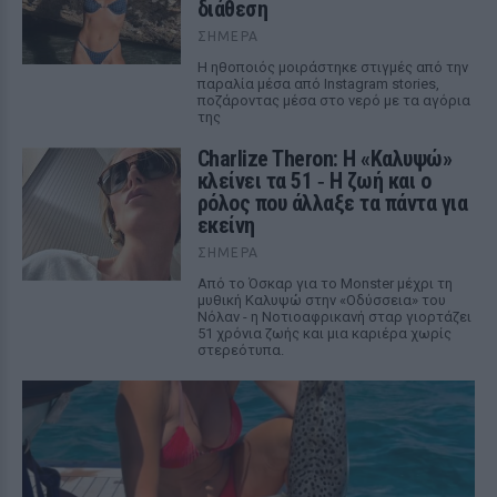
διάθεση
ΣΉΜΕΡΑ
Η ηθοποιός μοιράστηκε στιγμές από την
παραλία μέσα από Instagram stories,
ποζάροντας μέσα στο νερό με τα αγόρια
της
Charlize Theron: Η «Καλυψώ»
κλείνει τα 51 ‑ H ζωή και ο
ρόλος που άλλαξε τα πάντα για
εκείνη
ΣΉΜΕΡΑ
Από το Όσκαρ για το Monster μέχρι τη
μυθική Καλυψώ στην «Οδύσσεια» του
Νόλαν - η Νοτιοαφρικανή σταρ γιορτάζει
51 χρόνια ζωής και μια καριέρα χωρίς
στερεότυπα.