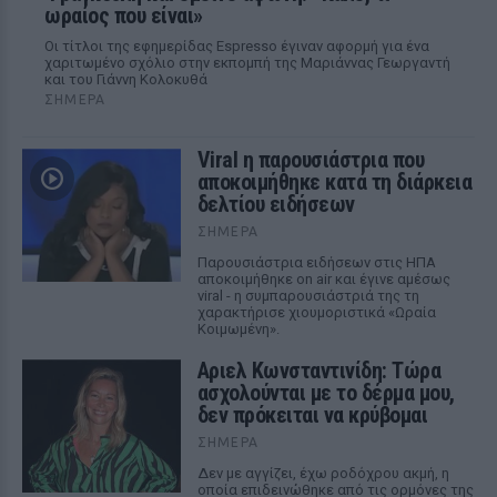
ωραίος που είναι»
Οι τίτλοι της εφημερίδας Espresso έγιναν αφορμή για ένα
χαριτωμένο σχόλιο στην εκπομπή της Μαριάννας Γεωργαντή
και του Γιάννη Κολοκυθά
ΣΉΜΕΡΑ
Viral η παρουσιάστρια που
αποκοιμήθηκε κατά τη διάρκεια
δελτίου ειδήσεων
ΣΉΜΕΡΑ
Παρουσιάστρια ειδήσεων στις ΗΠΑ
αποκοιμήθηκε on air και έγινε αμέσως
viral - η συμπαρουσιάστριά της τη
χαρακτήρισε χιουμοριστικά «Ωραία
Κοιμωμένη».
Αριελ Κωνσταντινίδη: Τώρα
ασχολούνται με το δέρμα μου,
δεν πρόκειται να κρύβομαι
ΣΉΜΕΡΑ
Δεν με αγγίζει, έχω ροδόχρου ακμή, η
οποία επιδεινώθηκε από τις ορμόνες της