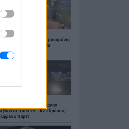
LE
ύκλιν Μπέκαμ έβρασε μακαρόνια
ασσινό νερό και δέχτηκε
το τρολάρισμα online
Σ
ς: Ιταλοί τουρίστες έκαναν
 βανάκι transfer - Αντιδράσεις
 ξέφρενο πάρτι