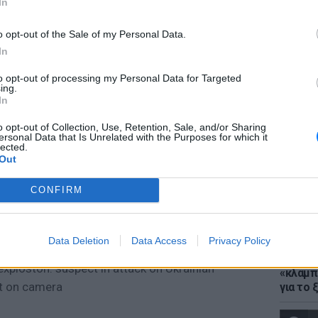
In
o opt-out of the Sale of my Personal Data.
ντρου έχει συνδεθεί στενά με τη Ρωσία, με
In
ίναι γνωστό ότι βρίσκονται πίσω από πολλές
to opt-out of processing my Personal Data for Targeted
ηγήσει σε εξαπάτηση χιλιάδων Ρώσων
LIFESTY
ing.
Ο Μπρο
In
με θαλ
ανελέη
o opt-out of Collection, Use, Retention, Sale, and/or Sharing
ιρηματία από το Ντνίπρο, ο Ιγκόρ Κομάροφ,
ersonal Data that Is Unrelated with the Purposes for which it
lected.
γκστερ στο Μπαλί που ζητούσαν λύτρα
Out
ην οικογένειά του. Το σώμα του βρέθηκε
μετέδωσε το CBS News.
CONFIRM
ία δεν έχει προτείνει σχέση μεταξύ της
Τσετσένων γκάνγκστερ.
Data Deletion
Data Access
Privacy Policy
ΕΙΔΗΣΕΙ
Μύκονο
explosιon: suspect in attack on Ukrainian
«κλαμπ»
t on camera
για το