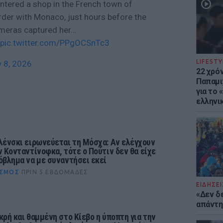
tered a shop in the French town of
order with Monaco, just hours before the
ameras captured her…
pic.twitter.com/PPgOCSnTc3
LIFESTY
y 8, 2026
22 χρό
Παπαμι
για το
ελληνι
λένσκι ειρωνεύεται τη Μόσχα: Αν ελέγχουν
ν Κονταντίνοφκα, τότε ο Πούτιν δεν θα είχε
όβλημα να με συναντήσει εκεί
ΣΜΟΣ
ΠΡΙΝ 5 ΕΒΔΟΜΆΔΕΣ
ΕΙΔΗΣΕΙ
«Δεν δ
απάντησ
κρή και θαμμένη στο Κίεβο η ύποπτη για την