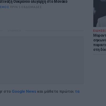
ατίναξη Ουκρανού ολιγάρχη στο Μονακό
ΣΜΟΣ
ΠΡΙΝ 5 ΕΒΔΟΜΆΔΕΣ
ΔΙΑΦΗΜΙΣΗ
ΕΙΔΗΣΕΙ
Μαραντ
σηκωνό
παραιτ
στη δί
gr στο
Google News
και μάθετε πρώτοι
τα