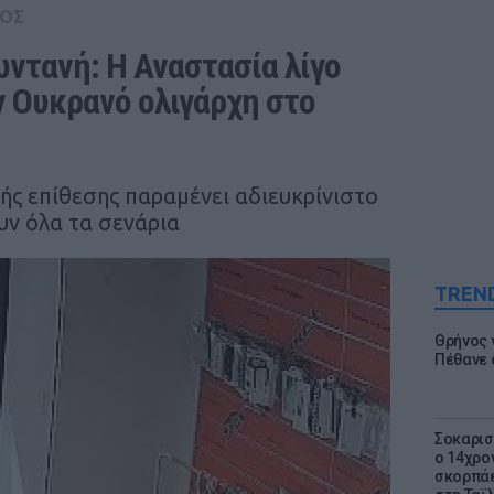
ΟΣ
ντανή: Η Αναστασία λίγο 
ν Ουκρανό ολιγάρχη στο 
ής επίθεσης παραμένει αδιευκρίνιστο
ουν όλα τα σενάρια
TREN
Θρήνος γ
Πέθανε 
Σοκαρισ
ο 14χρον
σκορπάε