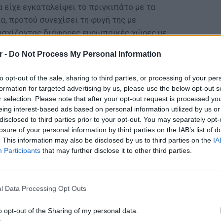
είχε εγκαταλείψει το πριγκιπάτο με τα
α, προτού συνεχίσει τη φυγή της με
ιασχίζοντας διάφορες ευρωπαϊκές χώρες με
r -
Do Not Process My Personal Information
μένει μυστήριο, με αρκετούς ισχυρισμούς και
to opt-out of the sale, sharing to third parties, or processing of your per
απέζι.
formation for targeted advertising by us, please use the below opt-out s
r selection. Please note that after your opt-out request is processed y
ατά της διαφθοράς Public Control, Denis
eing interest-based ads based on personal information utilized by us or
ση του Γερμολάγιεφ στα κατεχόμενα θα
disclosed to third parties prior to your opt-out. You may separately opt-
ς απόπειρας δολοφονίας.
losure of your personal information by third parties on the IAB’s list of
. This information may also be disclosed by us to third parties on the
IA
ή αστυνομία είπαν στην
Ukrainska Pravda
ότι η
Participants
that may further disclose it to other third parties.
με τον υποτιθέμενο ρόλο του σε μια
ΕΙΔΗΣΕΙ
η που αφορά ένα δόλιο δίκτυο τηλεφωνικών
Πάνω α
ολάγιεφ αρνήθηκε τους ισχυρισμούς.
στους 
l Data Processing Opt Outs
τουρισ
τι οι Γάλλοι ερευνητές πιστεύουν ότι η
o opt-out of the Sharing of my personal data.
ώθηκε από εγκληματικά δίκτυα που