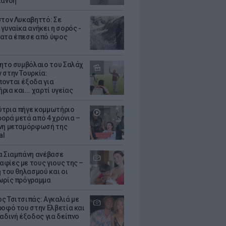
λάνδη
στον Λυκαβηττό: Σε
γυναίκα ανήκει η σορός -
ατα έπεσε από ύψος
θητο συμβόλαιο του Σαλάχ
 στην Τουρκία:
ονται έξοδα για
ια και... χαρτί υγείας
τρια πήγε κομμωτήριο
ορά μετά από 4 χρόνια –
νη μεταμόρφωσή της
al
α Σιαμπάνη ανέβασε
φίες με τους γιους της –
 του θηλασμού και οι
ωρίς πρόγραμμα
ς Τσιτσιπάς: Αγκαλιά με
ροφό του στην Ελβετία και
ραδινή έξοδος για δείπνο