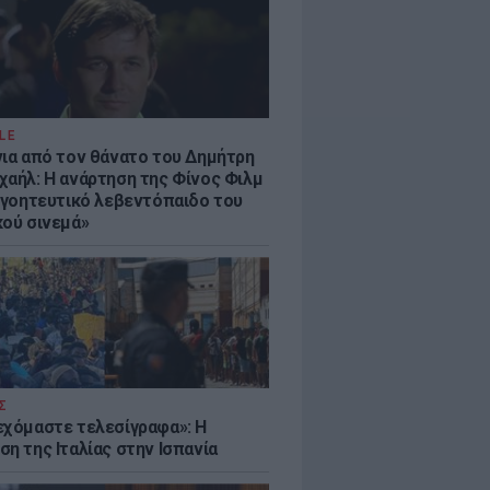
LE
νια από τον θάνατο του Δημήτρη
χαήλ: Η ανάρτηση της Φίνος Φιλμ
 «γοητευτικό λεβεντόπαιδο του
κού σινεμά»
Σ
εχόμαστε τελεσίγραφα»: Η
η της Ιταλίας στην Ισπανία