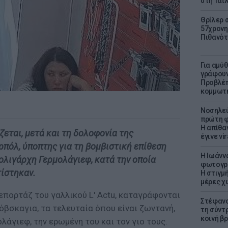
στη Ταϊ
Θρίλερ 
57χρονη 
Πιθανότ
Για αμύ
γράφουν
Προβλέπ
κομμωτήρ
Νοσηλεύ
πρώτη φ
Η απίθα
ζεται, μετά και τη δολοφονία της
έγινε vir
ρπόλ, ύποπτης για τη βομβιστική επίθεση
H Ιωάνν
ολιγάρχη Γερμολάγιεφ, κατά την οποία
φωτογρα
τίστηκαν.
Η στιγμή
μέρες χ
πορτάζ του γαλλικού L' Actu, καταγράφονται
Στέφανο
βσκαγια, τα τελευταία όπου είναι ζωντανή,
τη σύντ
κοινή β
ολάγιεφ, την ερωμένη του και τον γιο τους.