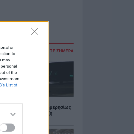
sonal or
ΔΙΑΒΑΣΤΕ ΣΗΜΕΡΑ
ection to
ou may
 personal
out of the
 downstream
B’s List of
Σ
πό 45.000 διελεύσεις ημερησίως
Ευζώνους: Μαζική άφιξη
τών από τα Βαλκάνια