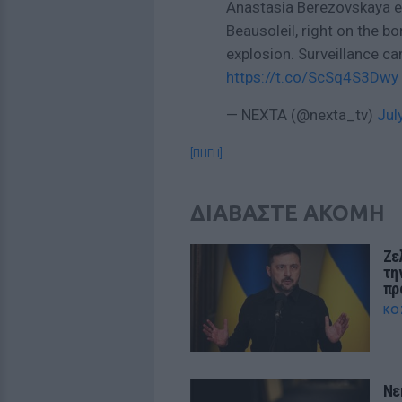
Anastasia Berezovskaya en
Beausoleil, right on the b
explosion. Surveillance c
https://t.co/ScSq4S3Dwy
— NEXTA (@nexta_tv)
Jul
[ΠΗΓΗ]
ΔΙΑΒΑΣΤΕ ΑΚΟΜΗ
Ζε
τη
πρ
ΚΌ
Νε