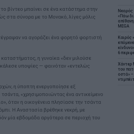
το βίντεο μπαίνει σε ένα κατάστημα στην
Νεαρός 
«Πάω δι
ς στα σύνορα με το Μονακό, λίγες μόλις
απίθανη
MEGA
τέγραψαν να αγοράζει ένα φορητό φορτιστή
Καιρός «
επόμενε
κίνδυνο
6 περιφ
 καταστήματος, η γυναίκα «δεν μιλούσε
Χάντερ 
οκάλεσε υποψίες — φαινόταν «εντελώς
του πατ
οστά» – 
ντιμπέι
ρχών, η ύποπτη ενεργοποίησε εξ
τσάντα, «χρησιμοποιώντας ένα αντικείμενο
ιο», όταν η οικογένεια πλησίασε την τσάντα
μπι. Η Αναστασία βρέθηκε νεκρή, με
όν μία εβδομάδα αργότερα σε περιοχή του