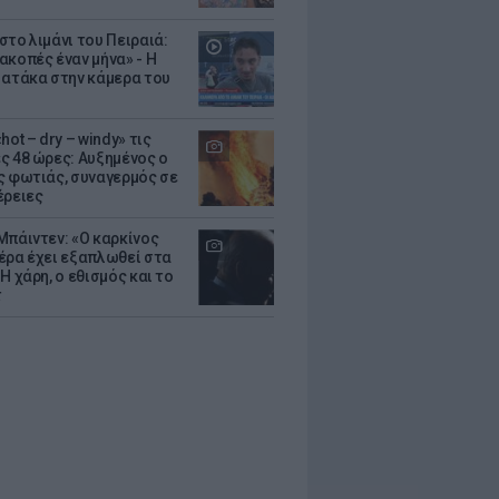
στο λιμάνι του Πειραιά:
ακοπές έναν μήνα» - Η
 ατάκα στην κάμερα του
hot – dry – windy» τις
ς 48 ώρες: Αυξημένος ο
ς φωτιάς, συναγερμός σε
έρειες
Μπάιντεν: «Ο καρκίνος
έρα έχει εξαπλωθεί στα
Η χάρη, ο εθισμός και το
τ