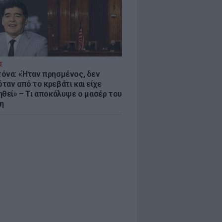
Σ
όνα: «Ήταν πρησμένος, δεν
ταν από το κρεβάτι και είχε
ηθεί» – Τι αποκάλυψε ο μασέρ του
κη