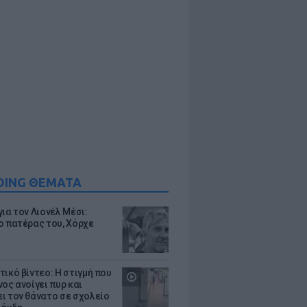
DING ΘΕΜΑΤΑ
ια τον Λιονέλ Μέσι:
ο πατέρας του, Χόρχε
τικό βίντεο: Η στιγμή που
ος ανοίγει πυρ και
ι τον θάνατο σε σχολείο