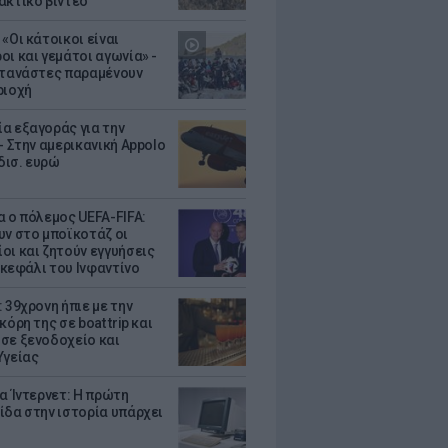
ακτικό βίντεο
«Οι κάτοικοι είναι
οι και γεμάτοι αγωνία» -
ετανάστες παραμένουν
ριοχή
α εξαγοράς για την
- Στην αμερικανική Appolo
 δισ. ευρώ
α ο πόλεμος UEFA-FIFA:
υν στο μποϊκοτάζ οι
οι και ζητούν εγγυήσεις
. κεφάλι του Ινφαντίνο
 39χρονη ήπιε με την
κόρη της σε boat trip και
σε ξενοδοχείο και
Υγείας
ια Ίντερνετ: Η πρώτη
ίδα στην ιστορία υπάρχει