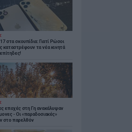
Σ
17 στα σκουπίδια: Γιατί Ρώσοι
ς καταστρέφουν τα νέα κινητά
. επίτηδες!
Σ
ες εποχές στη Γη ανακάλυψαν
μονες - Oι «παραδοσιακές»
ν στο παρελθόν