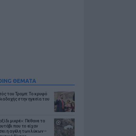
DING ΘΕΜΑΤΑ
τός του Τραμπ: Το κρυφό
διαδοχής στην ηγεσία του
ξίδι μικρέ»: Πέθανε το
ουτάβι που το είχαν
σει η αγέλη των λύκων –