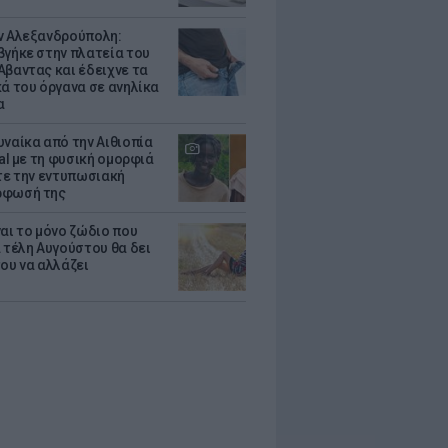
ν Αλεξανδρούπολη:
βγήκε στην πλατεία του
Αβαντας και έδειχνε τα
κά του όργανα σε ανηλίκα
α
υναίκα από την Αιθιοπία
ral με τη φυσική ομορφιά
ίτε την εντυπωσιακή
ρφωσή της
ναι το μόνο ζώδιο που
α τέλη Αυγούστου θα δει
του να αλλάζει