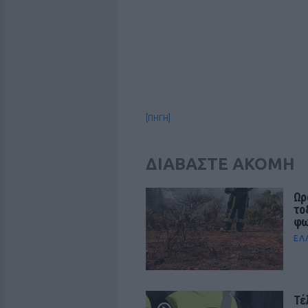
[ΠΗΓΗ]
ΔΙΑΒΑΣΤΕ ΑΚΟΜΗ
Ωρ
το
φω
ΕΛ
Τέ