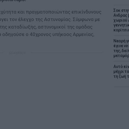
Σοκ στη
ταχύτητα και πραγματοποιώντας επικίνδυνους
Ανδρας 
ύγει τον έλεγχο της Αστυνομίας. Σύμφωνα με
χωριού 
γεννητι
 της καταδίωξης, αστυνομικοί της ομάδας
κορίτσι
υ οδηγούσε ο 40χρονος υπήκοος Αρμενίας,
Νεαρή γ
έγινε vi
της, δε
ΔΙΑΦΗΜΙΣΗ
μεταμό
Αυτό εί
μέχρι τ
τη ζωή 