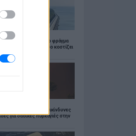
Σ
ώρα έχτισε τσιμεντένιο φράγμα
. για τα τσουνάμι - Πόσο κοστίζει
τί διχάζει
Σ
Ποιες είναι οι 6 πιο επικίνδυνες
δες για δασικές πυρκαγιές στην