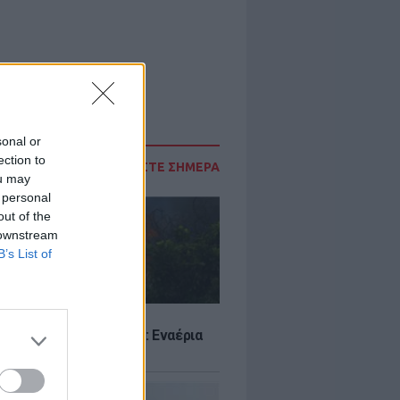
sonal or
ection to
ΔΙΑΒΑΣΤΕ ΣΗΜΕΡΑ
ou may
 personal
out of the
 downstream
B’s List of
Σ
στην Κρήνη Φαρσάλων: Εναέρια
αι SMS από το 112