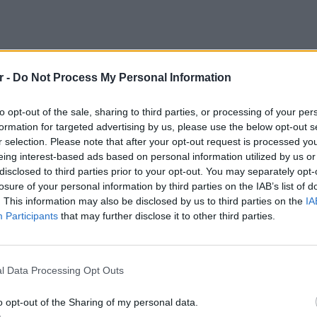
r -
Do Not Process My Personal Information
to opt-out of the sale, sharing to third parties, or processing of your per
formation for targeted advertising by us, please use the below opt-out s
r selection. Please note that after your opt-out request is processed y
υ να αποφύγει τον έλεγχο, επιτάχυνε και
eing interest-based ads based on personal information utilized by us or
γμούς, με αποτέλεσμα να ακινητοποιηθεί το
disclosed to third parties prior to your opt-out. You may separately opt-
losure of your personal information by third parties on the IAB’s list of
ωτιά στη μηχανή.
. This information may also be disclosed by us to third parties on the
IA
Participants
that may further disclose it to other third parties.
αυτοκίνητο και χρειάστηκε η συνδρομή
ν απεγκλωβισμό του. Κατά τη σύλληψή του
ΕΙΔΗΣΕΙ
 βρέθηκαν δύο συσκευασίες με ακατέργαστη
Φωτιά 
l Data Processing Opt Outs
να είχε πετάξει έξω νωρίτερα.
μέσα κ
o opt-out of the Sharing of my personal data.
σβεστική. Από την αστυνομική έρευνα που