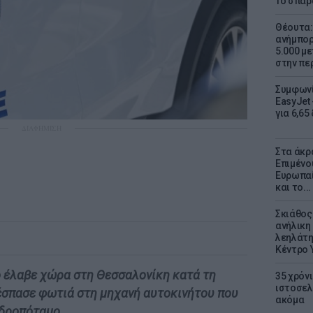
Το σπαρ
Θέουτα: 
ανήμπορ
5.000 μ
στην πε
Συμφωνί
EasyJet 
για 6,65
ΔΙΑΦΗΜΙΣΗ
Στα άκρ
Επιμένο
Ευρωπαί
και το..
Σκιάθος:
ανήλικη 
λεηλάτη
Κέντρο 
 έλαβε χώρα στη Θεσσαλονίκη κατά τη
35 χρόν
ιστοσελ
ξέσπασε φωτιά στη μηχανή αυτοκινήτου που
ακόμα
νδροπόταμο.