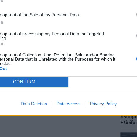
In
 ο 40χρονος δεν διέθετε άδεια ικανότητας
αν διοικητικά πρόστιμα συνολικού ύψους
o opt-out of the Sale of my Personal Data.
ου ΚΟΚ.
In
ΔΙΑΦΗΜΙΣΗ
to opt-out of processing my Personal Data for Targeted
ΕΙΔΗΣΕΙ
ing.
Ποια χ
In
400 χλμ
και για
o opt-out of Collection, Use, Retention, Sale, and/or Sharing
ersonal Data that Is Unrelated with the Purposes for which it
lected.
Out
CONFIRM
Data Deletion
Data Access
Privacy Policy
ΕΙΔΗΣΕΙ
Meteo: 
εβδομά
Ελλάδα