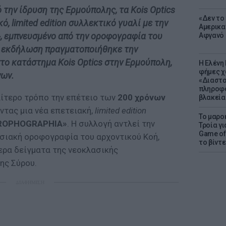
 την ίδρυση της Ερμούπολης, τα Kois Optics
«Δεν το 
, limited edition συλλεκτικό γυαλί με την
Αμερικα
 εμπνευσμένο από την οροφογραφία του
Αφγανό 
Η εκδήλωση πραγματοποιήθηκε την
το κατάστημα Kois Optics στην Ερμούπολη,
Η Ελένη
φήμες χ
νων.
«Διαστα
πληροφο
αίτερο τρόπο την επέτειο των
200 χρόνων
βλακεία
ντας μια νέα επετειακή,
limited edition
Το μαρο
ROPHOGRAPHIA»
. Η συλλογή αντλεί την
Τροία γι
Game of 
σιακή οροφογραφία του αρχοντικού Κοή,
το βίντε
ερα δείγματα της νεοκλασικής
ης Σύρου.
ΔΙΑΦΗΜΙΣΗ