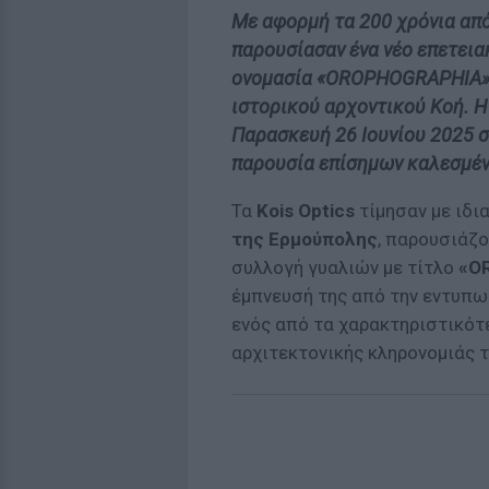
Με αφορμή τα 200 χρόνια από
παρουσίασαν ένα νέο επετειακό
ονομασία «OROPHOGRAPHIA»,
ιστορικού αρχοντικού Κοή. 
Παρασκευή 26 Ιουνίου 2025 σ
παρουσία επίσημων καλεσμέ
Τα
Kois Optics
τίμησαν με ιδι
της Ερμούπολης
, παρουσιάζο
συλλογή γυαλιών με τίτλο
«O
έμπνευσή της από την εντυπω
ενός από τα χαρακτηριστικότ
αρχιτεκτονικής κληρονομιάς τ