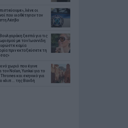
πιστεύουμε», λένε οι
νοί που υιοθέτησαν τον
στη Λέσβο
 Βουλγαράκη ξεσπά για τις
ωρισμού με τον Ιωαννίδη:
υρώστε καμία
ρία πριν εκτοξεύσετε τη
 σας»
κινό χωριό που έγινε
α τον Nolan, Yunkai για το
Thrones και σκηνικό για
ο κλιπ ... της Βανδή