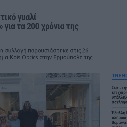
τικό γυαλί 
ια τα 200 χρόνια της 
ion συλλογή παρουσιάστηκε στις 26
ημα Kois Optics στην Ερμούπολη της
TREN
Σοκ στη
επιχείρ
υπάλληλ
ασελγήσ
Έξαλλη 
πλήρωσε
θαμώνα: