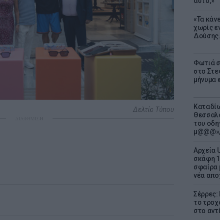
αυτό;»
«Τα κάν
χωρίς ε
Δούσης.
Φωτιά σ
στο Στεφ
μήνυμα 
Καταδίω
Δελτίο Τύπου
Θεσσαλο
ΔΙΑΦΗΜΙΣΗ
του οδη
μ@@@»,
Αρχεία 
σκάφη 1
σφαίρα 
νέα απο
Σέρρες:
το τροχ
στο αντ