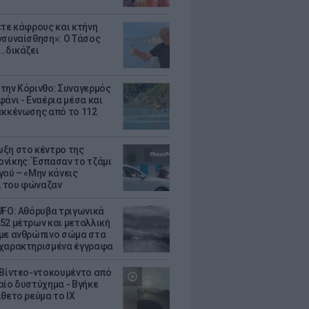
ετε κάφρους και κτήνη
νσυναίσθηση»: Ο Τάσος
..δικάζει
την Κόρινθο: Συναγερμός
άνι - Εναέρια μέσα και
εκκένωσης από το 112
ξη στο κέντρο της
νίκης: Έσπασαν το τζάμι
γού – «Μην κάνεις
 του φώναζαν
UFO: Αθόρυβα τριγωνικά
52 μέτρων και μεταλλική
με ανθρώπινο σώμα στα
χαρακτηρισμένα έγγραφα
 Βίντεο-ντοκουμέντο από
αίο δυστύχημα - Βγήκε
ίθετο ρεύμα το ΙΧ