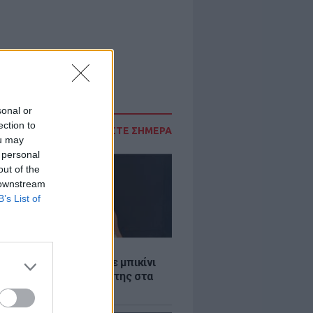
sonal or
ection to
ΔΙΑΒΑΣΤΕ ΣΗΜΕΡΑ
ou may
 personal
out of the
 downstream
B’s List of
LE
άνα Στεφανίδου φόρεσε μπικίνι
τυπωσίασε με το κορμί της στα
λανα νερά του Ιονίου