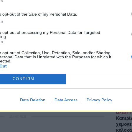
In
ση.
o opt-out of the Sale of my Personal Data.
η συλλογή «OROPHOGRAPHIA»
In
της Σύρου, γιορτάζει φέτος τα
200 χρόνια
to opt-out of processing my Personal Data for Targeted
ing.
η που διαδραμάτισε κεντρικό ρόλο στην
ΕΙΔΗΣΕΙ
In
Απόψε 
νάπτυξη της Ελλάδας κατά τον 19ο αιώνα. Τα
την επ
o opt-out of Collection, Use, Retention, Sale, and/or Sharing
ίσουν φόρο τιμής σε αυτή την ιστορία μέσα
ersonal Data that Is Unrelated with the Purposes for which it
προς Κα
lected.
νο που φέρει στοιχεία της τοπικής
εισιτήρ
Out
CONFIRM
ύ Κοή, με τα χαρακτηριστικά νεοκλασικά της
κό σημείο αναφοράς για τη δημιουργία αυτής
οία φιλοδοξεί να αποτελέσει αναλλοίωτο
Data Deletion
Data Access
Privacy Policy
LIFESTY
ΔΙΑΦΗΜΙΣΗ
Κατερί
χαμογε
καλοκα