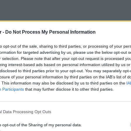
r -
Do Not Process My Personal Information
to opt-out of the sale, sharing to third parties, or processing of your per
formation for targeted advertising by us, please use the below opt-out s
r selection. Please note that after your opt-out request is processed y
eing interest-based ads based on personal information utilized by us or
disclosed to third parties prior to your opt-out. You may separately opt-
losure of your personal information by third parties on the IAB’s list of
. This information may also be disclosed by us to third parties on the
IA
Participants
that may further disclose it to other third parties.
LIFESTY
Η Τατι
l Data Processing Opt Outs
υλλογής πραγματοποιήθηκε την
Παρασκευή
και εν
καταγά
μα
Kois Optics στην Ερμούπολη
, παρουσία
o opt-out of the Sharing of my personal data.
 εκδήλωση που συνδύασε την τοπική ιστορία