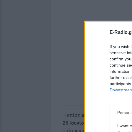
E-Radio.g
If you wish 
sensitive in
confirm you
continue se
information 
further disc
participants
Downstream 
Persona
Η επίσημη παρουσίαση της σ
26 Ιουνίου 2025
στο κατάστη
I want t
επίσημων καλεσμένων, σε μια