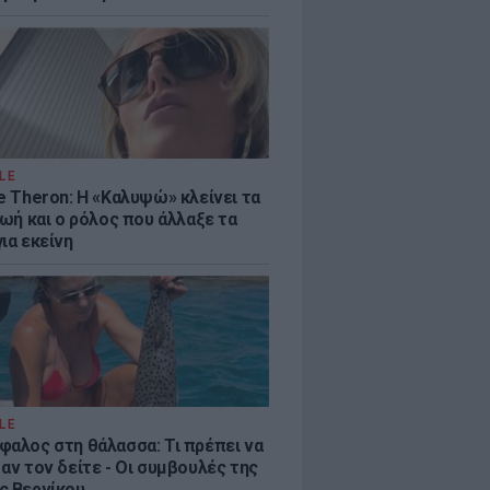
LE
e Theron: Η «Καλυψώ» κλείνει τα
ζωή και ο ρόλος που άλλαξε τα
ια εκείνη
LE
φαλος στη θάλασσα: Τι πρέπει να
αν τον δείτε - Οι συμβουλές της
ς Βερνίκου