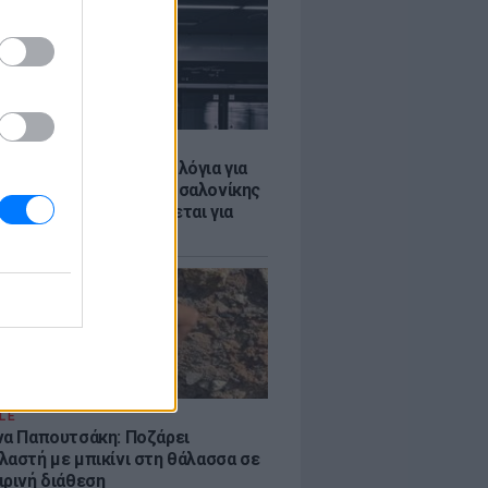
Σ
τα δοκιμαστικά δρομολόγια για
έκταση του Μετρό Θεσσαλονίκης
λαμαριά - Τι προβλέπεται για
ια
LE
να Παπουτσάκη: Ποζάρει
λαστή με μπικίνι στη θάλασσα σε
ιρινή διάθεση