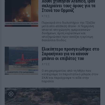
Χούθι χτύπησαν Aramco, Ιράν
σκληραίνει τους όρους για τα
Στενά του Ορμούζ
ΧΤΕΣ
Πυρκαγιά στο διυλιστήριο της Τζαζάν
μετά από επίθεση drone - Η Τεχεράνη
απαιτεί αποχώρηση αμερικανικών
δυνάμεων, άρση κυρώσεων και
αποζημιώσεις πριν ανοίξει η κρίσιμη
θαλάσσια δίοδος
Ελικόπτερο προσγειώθηκε στο
Σαρακήνικο για να κάνουν
μπάνιο οι επιβάτες του
ΧΤΕΣ
Ο επιχειρηματίας από τη Μήλο που
κατέγραψε το περιστατικό μίλησε στον
ΣΚΑΪ και περιέγραψε τι είδε στην
παραλία