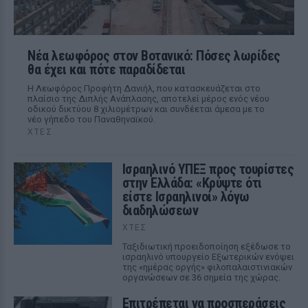
Νέα λεωφόρος στον Βοτανικό: Πόσες λωρίδες
θα έχει και πότε παραδίδεται
Η Λεωφόρος Προφήτη Δανιήλ, που κατασκευάζεται στο
πλαίσιο της Διπλής Ανάπλασης, αποτελεί μέρος ενός νέου
οδικού δικτύου 8 χιλιομέτρων και συνδέεται άμεσα με το
νέο γήπεδο του Παναθηναϊκού.
ΧΤΕΣ
Ισραηλινό ΥΠΕΞ προς τουρίστες
στην Ελλάδα: «Κρύψτε ότι
είστε Ισραηλινοί» λόγω
διαδηλώσεων
ΧΤΕΣ
Ταξιδιωτική προειδοποίηση εξέδωσε το
ισραηλινό υπουργείο Εξωτερικών ενόψει
της «ημέρας οργής» φιλοπαλαιστινιακών
οργανώσεων σε 36 σημεία της χώρας.
Επιτρέπεται να προσπεράσεις