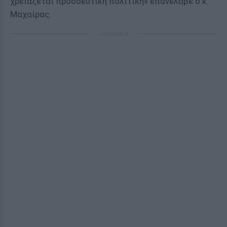
χρειάζεται προοδευτική πολιτική» επανέλαβε ο κ.
Μαχαίρας.
ΔΙΑΦΗΜΙΣΗ