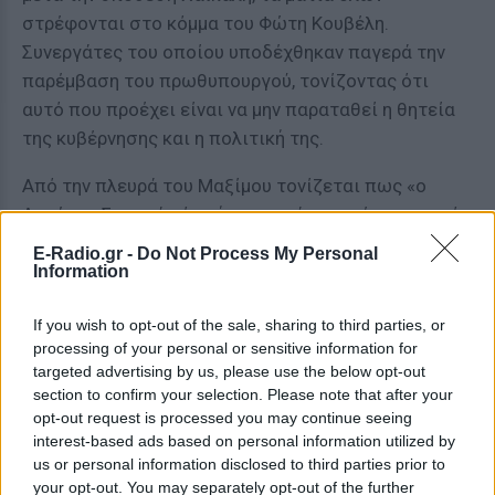
στρέφονται στο κόμμα του Φώτη Κουβέλη.
Συνεργάτες του οποίου υποδέχθηκαν παγερά την
παρέμβαση του πρωθυπουργού, τονίζοντας ότι
αυτό που προέχει είναι να μην παραταθεί η θητεία
της κυβέρνησης και η πολιτική της.
Από την πλευρά του Μαξίμου τονίζεται πως «ο
Αντώνης Σαμαράς ό,τι ήταν να κάνει το έκανε», από
δω και πέρα την ευθύνη φέρουν οι βουλευτές και τα
E-Radio.gr -
Do Not Process My Personal
κόμματα της αντιπολίτευσης – εννοώντας τη
Information
ΔΗΜΑΡ, αφού με ΣΥΡΙΖΑ και ΑΝΕΛ τους χωρίζει
If you wish to opt-out of the sale, sharing to third parties, or
αδιαπέραστη τάφρος.
processing of your personal or sensitive information for
targeted advertising by us, please use the below opt-out
Με τη φράση αυτή οι συνεργάτες του
section to confirm your selection. Please note that after your
πρωθυπουργού δεν αφήνουν κανένα παράθυρο για
opt-out request is processed you may continue seeing
αλλαγή υποψηφίου (διαψεύδοντας φήμες που
interest-based ads based on personal information utilized by
κυκλοφόρησαν το διήμερο) με την επισήμανση ότι
us or personal information disclosed to third parties prior to
your opt-out. You may separately opt-out of the further
«κανένας βουλευτής και κανένα κόμμα, ακόμη και ο