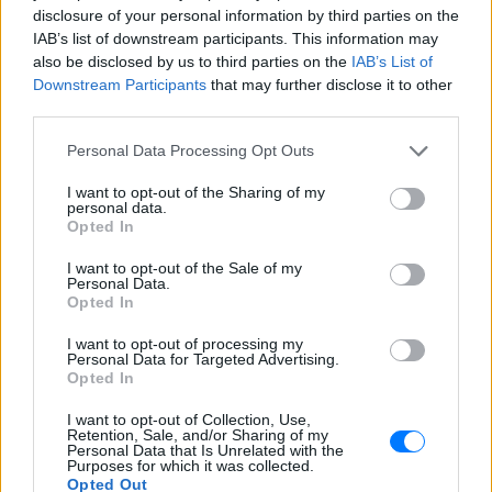
disclosure of your personal information by third parties on the
ΣΥΡΙΖΑ, δεν έθεσαν το παραμικρό θέμα για τον
IAB’s list of downstream participants. This information may
Σταύρο Δήμα». Επίσης, ξεκαθαρίζουν ότι δεν υπήρξε
also be disclosed by us to third parties on the
IAB’s List of
υπαναχώρηση από τη θέση για «καθαρές λύσεις»
Downstream Participants
that may further disclose it to other
third parties.
των προηγούμενων ημερών: «αφορούσε στην
κυβέρνηση ειδικού σκοπού με άλλον πρωθυπουργό»,
Personal Data Processing Opt Outs
εξηγούν, επιμένοντας στο «αυτό ξεχάστε το».
I want to opt-out of the Sharing of my
personal data.
Όπερ, εάν εκλεγεί Πρόεδρος, θα υπάρξει νέα
Opted In
κυβέρνηση (με την είσοδο των κεντροαριστών
I want to opt-out of the Sale of my
μεταρρυθμιστών) αλλά στο τιμόνι της θα
Personal Data.
παραμείνουν οι κ. Σαμαράς και Βενιζέλος.
Opted In
I want to opt-out of processing my
Πηγή: iefimerida.gr
Personal Data for Targeted Advertising.
Opted In
ΔΙΑΦΗΜΙΣΗ
I want to opt-out of Collection, Use,
Retention, Sale, and/or Sharing of my
Personal Data that Is Unrelated with the
Purposes for which it was collected.
Opted Out