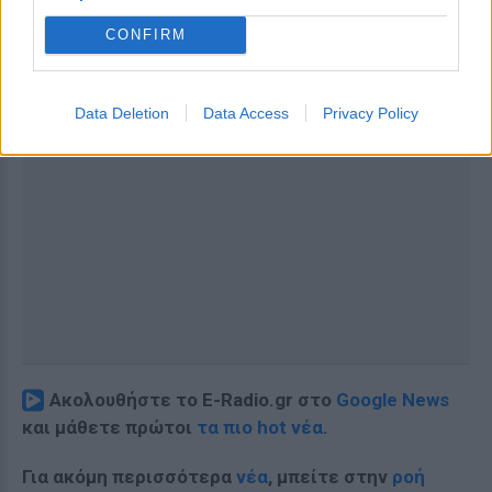
CONFIRM
Data Deletion
Data Access
Privacy Policy
Ακολουθήστε το E-Radio.gr στο
Google News
και μάθετε πρώτοι
τα πιο hot νέα
.
Για ακόμη περισσότερα
νέα
, μπείτε στην
ροή