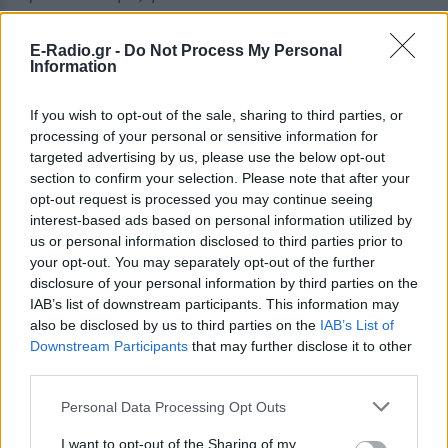
νοιαζόταν για την οικογένεια και τους φίλους της
».
E-Radio.gr -
Do Not Process My Personal
Information
If you wish to opt-out of the sale, sharing to third parties, or
processing of your personal or sensitive information for
targeted advertising by us, please use the below opt-out
section to confirm your selection. Please note that after your
opt-out request is processed you may continue seeing
interest-based ads based on personal information utilized by
us or personal information disclosed to third parties prior to
Όσο για το κομμάτι της προσωπικής της ζωής, η
your opt-out. You may separately opt-out of the further
ηθοποιός δήλωσε: «
Δεν είμαι ο άνθρωπος που
disclosure of your personal information by third parties on the
IAB’s list of downstream participants. This information may
αναζητά τη σχέση, ο σχεσάκιας. Περνάω μία χαρά μόνη
also be disclosed by us to third parties on the
IAB’s List of
μου, δεν νιώθω μισή. Έχω κάνει όμως πολύ
Downstream Participants
that may further disclose it to other
μακροχρόνιες σχέσεις, γιατί προέκυψαν και
third parties.
ερωτεύτηκα τον άνθρωπο που συνάντησα. Έβλεπα
Personal Data Processing Opt Outs
κάποιον και καταλάβαινα ότι αυτός είναι ο ένας που
έρχεται
».
I want to opt-out of the Sharing of my