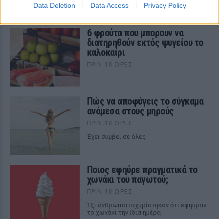
Data Deletion
Data Access
Privacy Policy
ΣΤΗΝ ΙΔΙΑ ΚΑΤΗΓΟΡΙΑ
6 φρούτα που μπορουν να
διατηρηθούν εκτός ψυγείου το
καλοκαίρι
ΠΡΙΝ 10 ΏΡΕΣ
Πώς να αποφύγεις το σύγκαμα
ανάμεσα στους μηρούς
ΠΡΙΝ 10 ΏΡΕΣ
Έχει συμβεί σε όλες
Ποιος εφηύρε πραγματικά το
χωνάκι του παγωτού;
ΠΡΙΝ 10 ΏΡΕΣ
Έξι άνθρωποι ισχυρίστηκαν ότι εφηύραν
το χωνάκι την ίδια ημέρα