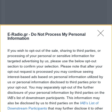
E-Radio.gr -
Do Not Process My Personal
Information
Ακολουθήστε το E-Radio.gr στο
Google News
If you wish to opt-out of the sale, sharing to third parties, or
processing of your personal or sensitive information for
και μάθετε πρώτοι
τα πιο hot νέα
.
targeted advertising by us, please use the below opt-out
section to confirm your selection. Please note that after your
Εσύ μπήκες στο E-Daily.gr; Τα νέα της ημέρας
opt-out request is processed you may continue seeing
και ότι σου κάνει κλικ!
interest-based ads based on personal information utilized by
us or personal information disclosed to third parties prior to
Ακολουθήστε το E-Radio.gr και στο Instagram
your opt-out. You may separately opt-out of the further
disclosure of your personal information by third parties on the
ΔΙΑΦΗΜΙΣΗ
IAB’s list of downstream participants. This information may
also be disclosed by us to third parties on the
IAB’s List of
Downstream Participants
that may further disclose it to other