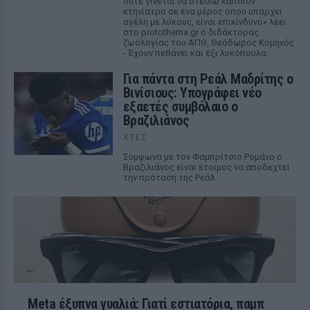
ούτε γίνεται να στείλω κάποιον
κτηνίατρο σε ένα μέρος όπου υπάρχει
αγέλη με λύκους, είναι επικίνδυνο» λέει
στο protothema.gr ο διδάκτορας
ζωολογίας του ΑΠΘ, Θεόδωρος Κομηνός
- Έχουν πεθάνει και έξι λυκόπουλα
Για πάντα στη Ρεάλ Μαδρίτης ο
Βινίσιους: Υπογράφει νέο
εξαετές συμβόλαιο ο
Βραζιλιάνος
ΧΤΕΣ
Σύμφωνα με τον Φαμπρίτσιο Ρομάνο ο
Βραζιλιάνος είναι έτοιμος να αποδεχτεί
την πρόταση της Ρεάλ
Meta έξυπνα γυαλιά: Γιατί εστιατόρια, παμπ