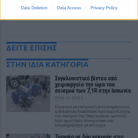
Data Deletion
Data Access
Privacy Policy
ΔΕΙΤΕ ΕΠΙΣΗΣ
ΣΤΗΝ ΙΔΙΑ ΚΑΤΗΓΟΡΙΑ
Συγκλονιστικό βίντεο από
χειρουργείο την ώρα του
σεισμού των 7,1R στην Ιαπωνία
ΠΡΙΝ 11 ΏΡΕΣ
Σύμφωνα με ιαπωνικά μέσα ενημέρωσης,
η επέμβαση διακόπηκε προσωρινά λόγω
του σεισμού της 28ης Ιουλίου, ωστόσο
λίγο αργότερα συνεχίστηκε και
ολοκληρώθηκε με επιτυχία
Τροχαίο με δύο νεκρούς στις