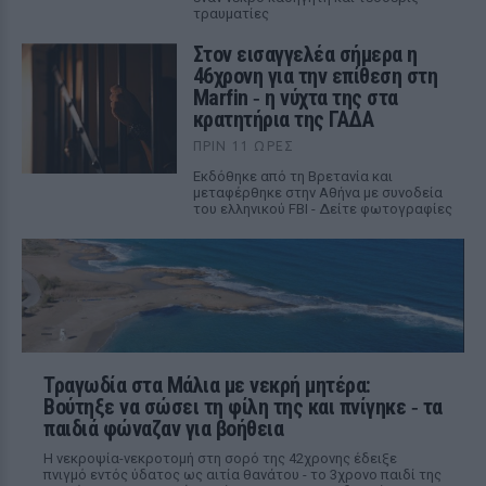
τραυματίες
Στον εισαγγελέα σήμερα η
46χρονη για την επίθεση στη
Marfin ‑ η νύχτα της στα
κρατητήρια της ΓΑΔΑ
ΠΡΙΝ 11 ΏΡΕΣ
Εκδόθηκε από τη Βρετανία και
μεταφέρθηκε στην Αθήνα με συνοδεία
του ελληνικού FBI - Δείτε φωτογραφίες
Τραγωδία στα Μάλια με νεκρή μητέρα:
Βούτηξε να σώσει τη φίλη της και πνίγηκε ‑ τα
παιδιά φώναζαν για βοήθεια
Η νεκροψία-νεκροτομή στη σορό της 42χρονης έδειξε
πνιγμό εντός ύδατος ως αιτία θανάτου - το 3χρονο παιδί της