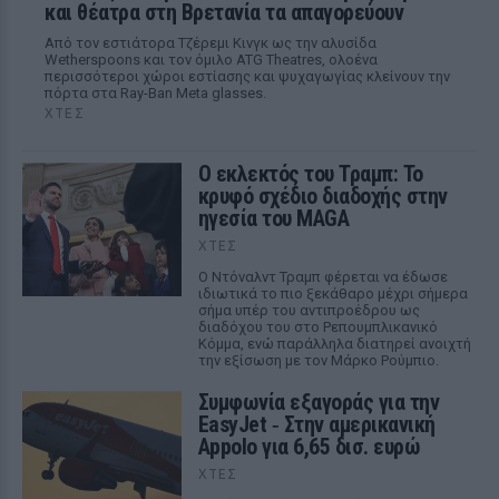
και θέατρα στη Βρετανία τα απαγορεύουν
Από τον εστιάτορα Τζέρεμι Κινγκ ως την αλυσίδα
Wetherspoons και τον όμιλο ATG Theatres, ολοένα
περισσότεροι χώροι εστίασης και ψυχαγωγίας κλείνουν την
πόρτα στα Ray-Ban Meta glasses.
ΧΤΕΣ
Ο εκλεκτός του Τραμπ: Το
κρυφό σχέδιο διαδοχής στην
ηγεσία του MAGA
ΧΤΕΣ
Ο Ντόναλντ Τραμπ φέρεται να έδωσε
ιδιωτικά το πιο ξεκάθαρο μέχρι σήμερα
σήμα υπέρ του αντιπροέδρου ως
διαδόχου του στο Ρεπουμπλικανικό
Κόμμα, ενώ παράλληλα διατηρεί ανοιχτή
την εξίσωση με τον Μάρκο Ρούμπιο.
Συμφωνία εξαγοράς για την
EasyJet ‑ Στην αμερικανική
Appolo για 6,65 δισ. ευρώ
ΧΤΕΣ