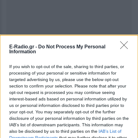
E-Radio.gr -
Do Not Process My Personal
Information
If you wish to opt-out of the sale, sharing to third parties, or
processing of your personal or sensitive information for
targeted advertising by us, please use the below opt-out
section to confirm your selection. Please note that after your
opt-out request is processed you may continue seeing
interest-based ads based on personal information utilized by
us or personal information disclosed to third parties prior to
your opt-out. You may separately opt-out of the further
disclosure of your personal information by third parties on the
Ακολουθήστε το E-Radio.gr στο
Google News
IAB’s list of downstream participants. This information may
και μάθετε πρώτοι
τα πιο hot νέα
.
also be disclosed by us to third parties on the
IAB’s List of
Downstream Participants
that may further disclose it to other