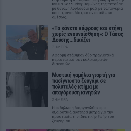
Ιουλία Καλλιμάνη: θαμώνας της πετούσε
με δύναμη λουλούδια μαζί με τα πανέρια
και η τραγουδίστρια ανταπέδωσε
αμέσως.
«Τα κάνετε κάφρους και κτήνη
χωρίς ενσυναίσθηση»: Ο Τάσος
Δούσης...δικάζει
ΣΉΜΕΡΑ
Αφορμή στάθηκαν δύο πραγματικά
περιστατικά των καλοκαιρινών
διακοπών
Μυστική γαμήλια γιορτή για
πασίγνωστο ζευγάρι σε
πολυτελές κτήμα με
απαγόρευση κινητών
ΣΉΜΕΡΑ
Η εκδήλωση διοργανώθηκε με
εξαιρετικά αυστηρά μέτρα για την
προστασία της ιδιωτικής ζωής του
ζευγαριού