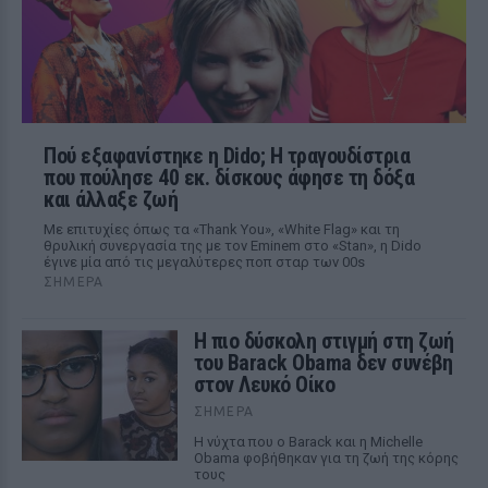
Πού εξαφανίστηκε η Dido; Η τραγουδίστρια
που πούλησε 40 εκ. δίσκους άφησε τη δόξα
και άλλαξε ζωή
Με επιτυχίες όπως τα «Thank You», «White Flag» και τη
θρυλική συνεργασία της με τον Eminem στο «Stan», η Dido
έγινε μία από τις μεγαλύτερες ποπ σταρ των 00s
ΣΉΜΕΡΑ
Η πιο δύσκολη στιγμή στη ζωή
του Barack Obama δεν συνέβη
στον Λευκό Οίκο
ΣΉΜΕΡΑ
Η νύχτα που ο Barack και η Michelle
Obama φοβήθηκαν για τη ζωή της κόρης
τους