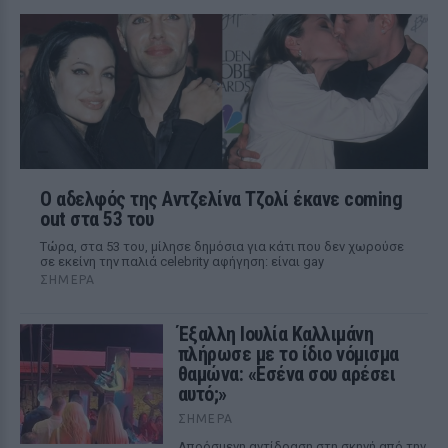
Ο αδελφός της Αντζελίνα Τζολί έκανε coming
out στα 53 του
Τώρα, στα 53 του, μίλησε δημόσια για κάτι που δεν χωρούσε
σε εκείνη την παλιά celebrity αφήγηση: είναι gay
ΣΉΜΕΡΑ
Έξαλλη Ιουλία Καλλιμάνη
πλήρωσε με το ίδιο νόμισμα
θαμώνα: «Εσένα σου αρέσει
αυτό;»
ΣΉΜΕΡΑ
Απρόσμενη αντίδραση στη σκηνή από την