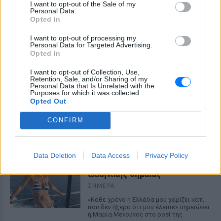
I want to opt-out of the Sale of my
ΣΉΜΕΡΑ
Personal Data.
Δεν με αγγίζει, έχω ροδόχρου ακμή, η
Opted In
οποία επιδεινώθηκε από τις ορμόνες της
εγκυμοσύνης, ανέφερε η ηθοποιός
I want to opt-out of processing my
Personal Data for Targeted Advertising.
Μύκονος: Ιταλοί παρτάρουν σε
Opted In
έξαλλη κατάσταση μέσα σε...
βανάκι ‑ Η αντίδραση του
I want to opt-out of Collection, Use,
οδηγού
Retention, Sale, and/or Sharing of my
Personal Data that Is Unrelated with the
Purposes for which it was collected.
ΣΉΜΕΡΑ
Opted Out
Στα πλάνα που δημοσιεύει το Mykonos
live TV, οι επιβάτες φαίνονται να
CONFIRM
διασκεδάζουν με ιδιαίτερα έντονο
τρόπο, χοροπηδώντας, τραγουδώντας
και φωνάζοντας μέσα στο όχημα
Η Μαρία Μενούνος φόρεσε
Data Deletion
Data Access
Privacy Policy
μπικίνι με τα χρώματα της
ελληνικής σημαίας
ΣΉΜΕΡΑ
«Κάθε χρόνο η Ελλάδα μου χαρίζει κάτι
που δεν ήξερα ότι μου έλειπε» σημειώνει
η Μαρία Μενούνος στο post της