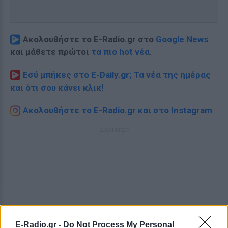
Ακολουθήστε το E-Radio.gr στο
Google News
και μάθετε πρώτοι
τα πιο hot νέα
.
Εσύ μπήκες στο E-Daily.gr; Τα νέα της ημέρας
και ότι σου κάνει κλικ!
Ακολουθήστε το E-Radio.gr και στο Instagram
ΔΙΑΦΗΜΙΣΗ
E-Radio.gr -
Do Not Process My Personal