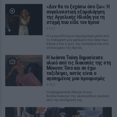
«Δεν θα το ξεχάσω όσο ζω»: Η
συγκλονιστική εξομολόγηση
της Αγγελικής Ηλιάδη για τη
στιγμή που είδε τον Ιησού
ΧΤΕΣ
Η τραγουδίστρια περιέγραψε μέσα από
το Instagram μια εμπειρία που λέει πως
έζησε όταν ο γιος της νοσηλευόταν στο
νοσοκομείο της Αρτας.
Η Ιωάννα Τούνη δημοσίευσε
υλικό από τις διακοπές της στη
Μύκονο: Όσο και αν έχω
ταξιδέψει, αυτός είναι ο
αγαπημένος μου προορισμός
ΧΤΕΣ
Η Instagrammer έδειξε στους
διαδικτυακούς της ακόλουθους εικόνες
από την απόδρασή της