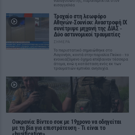
ναυαγοσώστης, παραπέμπεται στον
εισαγγελέα
Τροχαίο στη λεωφόρο
Αθηνών‑Σουνίου: Αναστροφή ΙΧ
συνέτριψε μηχανή της ΔΙΑΣ ‑
Δύο αστυνομικοί τραυματίες
ΣΉΜΕΡΑ
Το περιστατικό σημειώθηκε στο
Λαγονήσι, κοντά στην παραλία Πεύκο - το
ενοικιαζόμενο όχημα επέβαιναν τέσσερα
άτομα, ενώ η κατάσταση ενός εκ των
τραυματιών εμπνέει ανησυχία.
Ουκρανία: Βίντεο σοκ με 19χρονο να οδηγείται
με τη βία για επιστράτευση ‑ Τι είναι το
«busification»