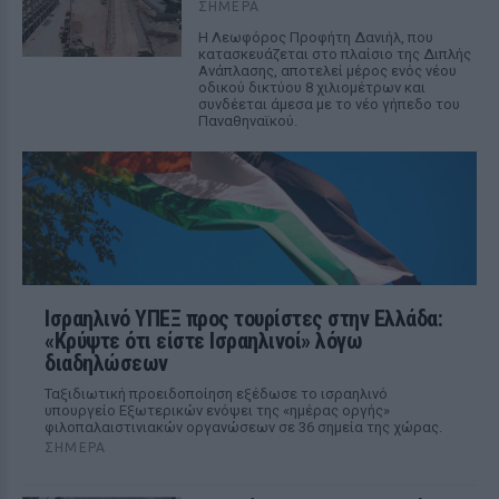
ΣΉΜΕΡΑ
Η Λεωφόρος Προφήτη Δανιήλ, που
κατασκευάζεται στο πλαίσιο της Διπλής
Ανάπλασης, αποτελεί μέρος ενός νέου
οδικού δικτύου 8 χιλιομέτρων και
συνδέεται άμεσα με το νέο γήπεδο του
Παναθηναϊκού.
Ισραηλινό ΥΠΕΞ προς τουρίστες στην Ελλάδα:
«Κρύψτε ότι είστε Ισραηλινοί» λόγω
διαδηλώσεων
Ταξιδιωτική προειδοποίηση εξέδωσε το ισραηλινό
υπουργείο Εξωτερικών ενόψει της «ημέρας οργής»
φιλοπαλαιστινιακών οργανώσεων σε 36 σημεία της χώρας.
ΣΉΜΕΡΑ