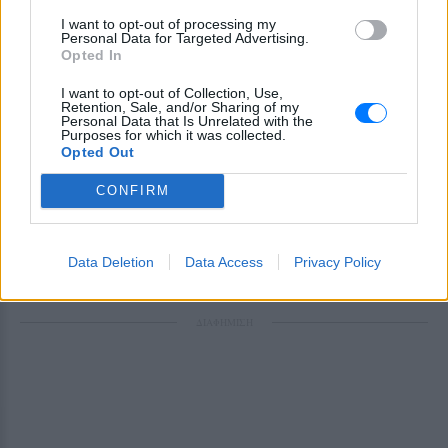
I want to opt-out of processing my
Personal Data for Targeted Advertising.
Opted In
I want to opt-out of Collection, Use,
Retention, Sale, and/or Sharing of my
Personal Data that Is Unrelated with the
Purposes for which it was collected.
Ακολουθήστε το E-Radio.gr στο
Google News
Opted Out
και μάθετε πρώτοι
τα πιο hot νέα
.
CONFIRM
Για ακόμη περισσότερα
νέα
, μπείτε στην
ροή
ειδήσεων
του E-Daily.gr
Data Deletion
Data Access
Privacy Policy
Ακολουθήστε το E-Radio.gr και στο Instagram
ΔΙΑΦΗΜΙΣΗ