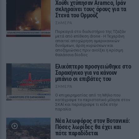
Χούθι χτύπησαν Aramco, Ιράν
σκληραίνει τους όρους για τα
Στενά του Ορμούζ
ΣΉΜΕΡΑ
Πυρκαγιά στο διυλιστήριο της Τζαζάν
μετά από επίθεση drone - Η Τεχεράνη
απαιτεί αποχώρηση αμερικανικών
δυνάμεων, άρση κυρώσεων και
αποζημιώσεις πριν ανοίξει η κρίσιμη
θαλάσσια δίοδος
Ελικόπτερο προσγειώθηκε στο
Σαρακήνικο για να κάνουν
μπάνιο οι επιβάτες του
ΣΉΜΕΡΑ
Ο επιχειρηματίας από τη Μήλο που
κατέγραψε το περιστατικό μίλησε στον
ΣΚΑΪ και περιέγραψε τι είδε στην
παραλία
Νέα λεωφόρος στον Βοτανικό:
Πόσες λωρίδες θα έχει και
πότε παραδίδεται