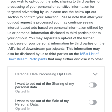
κατέβαινα δηλαδή από το δωμάτιο για δουλειά,
If you wish to opt-out of the sale, sharing to third parties, or
processing of your personal or sensitive information for
παρότι με απειλούσε πίσω από τη σφαλισμένη
targeted advertising by us, please use the below opt-out
πόρτα», θυμάται.
section to confirm your selection. Please note that after your
opt-out request is processed you may continue seeing
Φωτογραφία-γράφημα: Καθημερινή
interest-based ads based on personal information utilized by
us or personal information disclosed to third parties prior to
ΔΙΑΦΗΜΙΣΗ
your opt-out. You may separately opt-out of the further
disclosure of your personal information by third parties on the
IAB’s list of downstream participants. This information may
also be disclosed by us to third parties on the
IAB’s List of
Downstream Participants
that may further disclose it to other
third parties.
Personal Data Processing Opt Outs
I want to opt-out of the Sharing of my
personal data.
Opted In
I want to opt-out of the Sale of my
Personal Data.
Opted In