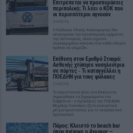
Επιτρέπεται να προσπεράσεις
περιπολικό; Τι λέει ο ΚΟΚ που
οι περισσότεροι αγνοούν
ΣΉΜΕΡΑ
Ο Κώδικας Οδικής Κυκλοφορίας δεν
απαγορεύει την προσπέραση οχήματος
της αστυνομίας, αλλά ισχύουν
συγκεκριμένοι κανόνες που κάθε οδηγός
πρέπει να γνωρίζει.
Επίθεση στον Ερυθρό Σταυρό:
Ασθενής χτύπησε νοσηλεύτρια
σε πόρτες ‑ Τι καταγγέλλει η
ΠΟΕΔΗΝ για τους φύλακες
ΣΉΜΕΡΑ
Το περιστατικό βίας στα Επείγοντα
σημειώθηκε τα ξημερώματα του
Σαββάτου - ο πρόεδρος της ΠΟΕΔΗΝ
Μιχάλης Γιαννάκος ζητά ουσιαστικά
μέτρα προστασίας για το νοσηλευτικό
προσωπικό
Πάρος: Κλειστό το beach bar
όπου πνίγηκε ο 4χρονος –