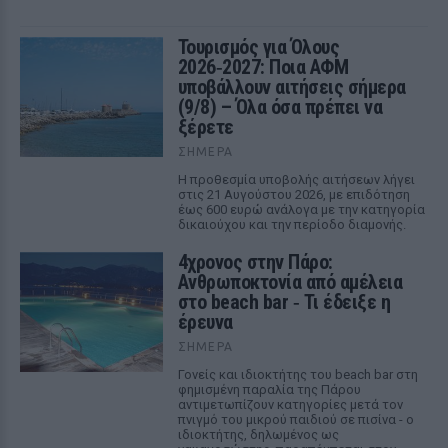
Τουρισμός για Όλους
2026‑2027: Ποια ΑΦΜ
υποβάλλουν αιτήσεις σήμερα
(9/8) – Όλα όσα πρέπει να
ξέρετε
ΣΉΜΕΡΑ
Η προθεσμία υποβολής αιτήσεων λήγει
στις 21 Αυγούστου 2026, με επιδότηση
έως 600 ευρώ ανάλογα με την κατηγορία
δικαιούχου και την περίοδο διαμονής.
4χρονος στην Πάρο:
Ανθρωποκτονία από αμέλεια
στο beach bar ‑ Τι έδειξε η
έρευνα
ΣΉΜΕΡΑ
Γονείς και ιδιοκτήτης του beach bar στη
φημισμένη παραλία της Πάρου
αντιμετωπίζουν κατηγορίες μετά τον
πνιγμό του μικρού παιδιού σε πισίνα - ο
ιδιοκτήτης, δηλωμένος ως