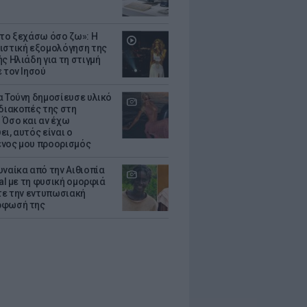
 το ξεχάσω όσο ζω»: Η
ιστική εξομολόγηση της
ς Ηλιάδη για τη στιγμή
 τον Ιησού
α Τούνη δημοσίευσε υλικό
 διακοπές της στη
 Όσο και αν έχω
ι, αυτός είναι ο
νος μου προορισμός
υναίκα από την Αιθιοπία
ral με τη φυσική ομορφιά
ίτε την εντυπωσιακή
ρφωσή της