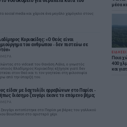
το νοσοκομείο για θεραπεία κατά του
μέσα κ
τα social media και χάρισε ένα μεγάλο χαμόγελο στους
λαδίμηρος Κυριακίδης: «Ο Θεός είναι
ημιούργημα του ανθρώπου ‑ δεν πιστεύω σε
υτόν»
ΕΙΔΗΣΕΙ
ΉΜΕΡΑ
Ποια χ
400 χλμ
λώντας στο vidcast του Θανάση Λάλα, ο γνωστός
οποιός Βλαδίμηρος Κυριακίδης εξήγησε γιατί δεν
και για
στεύει στον Θεό και τι τον γοητεύει στη φιλοσοφία
ρω από την ύπαρξή του.
ους είδαν με δαχτυλίδι αρραβώνων στο Παρίσι ‑
ήπως διάσημο ζευγάρι έκανε το επόμενο βήμα;
ΉΜΕΡΑ
 ζευγάρι εντοπίστηκε στο Παρίσι με βέρες του γαλλικού
κου Boucheron στο αριστερό χέρι