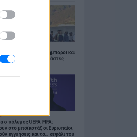
Σ
 «Οι κάτοικοι είναι ανήμποροι και
ι αγωνία» - 5.000 μετανάστες
νουν στην περιοχή
Σ
ρα ο πόλεμος UEFA-FIFA:
ουν στο μποϊκοτάζ οι Ευρωπαίοι
ούν εγγυήσεις και το... κεφάλι του