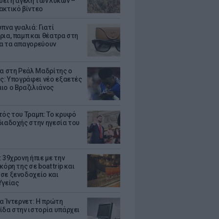
σει η αγέλη των λύκων –
ακτικό βίντεο
πνα γυαλιά: Γιατί
ρια, παμπ και θέατρα στη
α τα απαγορεύουν
τα στη Ρεάλ Μαδρίτης ο
υς: Υπογράφει νέο εξαετές
ιο ο Βραζιλιάνος
τός του Τραμπ: Το κρυφό
διαδοχής στην ηγεσία του
 39χρονη ήπιε με την
κόρη της σε boat trip και
σε ξενοδοχείο και
Υγείας
ια Ίντερνετ: Η πρώτη
ίδα στην ιστορία υπάρχει