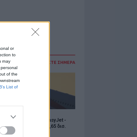
sonal or
ection to
ou may
ΔΙΑΒΑΣΤΕ ΣΗΜΕΡΑ
 personal
out of the
 downstream
B’s List of
Σ
ία εξαγοράς για την EasyJet -
ερικανική Appolo για 6,65 δισ.