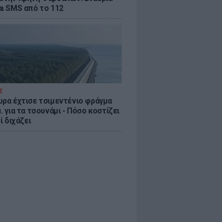
αι SMS από το 112
Σ
ώρα έχτισε τσιμεντένιο φράγμα
. για τα τσουνάμι - Πόσο κοστίζει
τί διχάζει