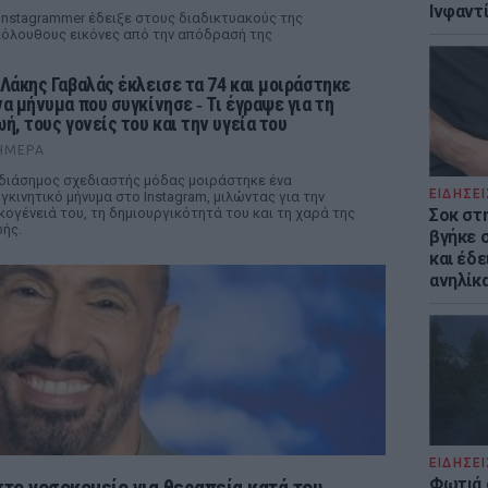
Ινφαντ
Instagrammer έδειξε στους διαδικτυακούς της
όλουθους εικόνες από την απόδρασή της
 Λάκης Γαβαλάς έκλεισε τα 74 και μοιράστηκε
να μήνυμα που συγκίνησε ‑ Τι έγραψε για τη
ωή, τους γονείς του και την υγεία του
ΉΜΕΡΑ
διάσημος σχεδιαστής μόδας μοιράστηκε ένα
ΕΙΔΗΣΕΙ
γκινητικό μήνυμα στο Instagram, μιλώντας για την
κογένειά του, τη δημιουργικότητά του και τη χαρά της
Σοκ στ
ής.
βγήκε 
και έδε
ανηλίκα
ΕΙΔΗΣΕΙ
Φωτιά 