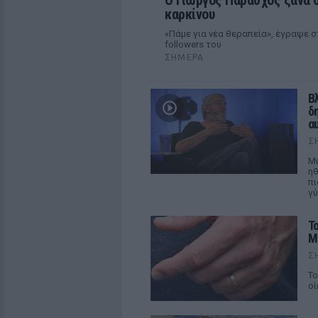
O Γιώργος Παράσχος ξανά σ
καρκίνου
«Πάμε για νέα θεραπεία», έγραψε σ
followers του
ΣΉΜΕΡΑ
Β
δ
α
Σ
Μι
ηθ
πι
γύ
Τ
Μ
Σ
Το
οί