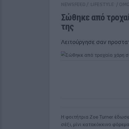
NEWSFEED
/
LIFESTYLE
/
OM
Σώθηκε από τροχαί
της
Λειτούργησε σαν προστα
Η φοιτήτρια Zoe Turner έδωσε
σέξι, μίνι κατακόκκινο φόρεμα