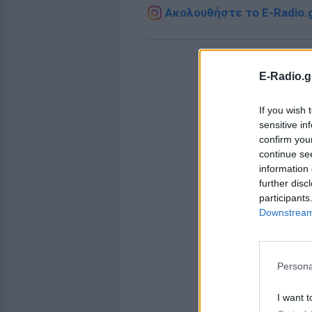
Ακολουθήστε το E-Radio.g
E-Radio.g
If you wish 
sensitive in
confirm you
continue se
information 
further disc
participants
Downstream 
Persona
I want t