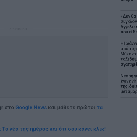
«Δεν θα
συγκλον
Αγγελική
ΔΙΑΦΗΜΙΣΗ
που είδε
Η Ιωάνν
από τις
Μύκονο:
ταξιδέψε
αγαπημέ
Νεαρή γ
έγινε vi
της, δε
μεταμό
gr στο
Google News
και μάθετε πρώτοι
τα
; Τα νέα της ημέρας και ότι σου κάνει κλικ!