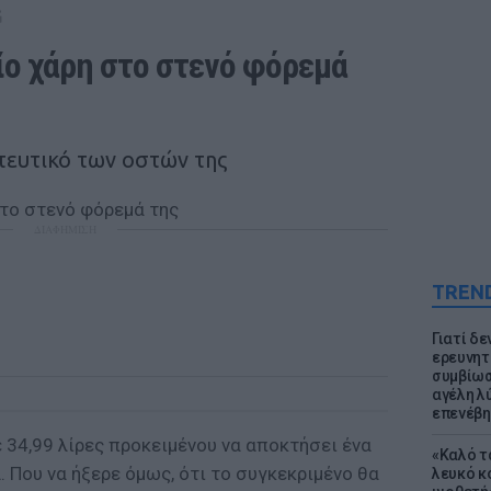
G
ο χάρη στο στενό φόρεμά 
τευτικό των οστών της
ΔΙΑΦΗΜΙΣΗ
TREN
Γιατί δε
ερευνητ
συμβίωσ
αγέλη λύ
επενέβη
 34,99 λίρες προκειμένου να αποκτήσει ένα
«Καλό τα
. Που να ήξερε όμως, ότι το συγκεκριμένο θα
λευκό κ