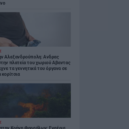
ίνο
Σ
ην Αλεξανδρούπολη: Ανδρας
στην πλατεία του χωριού Αβαντας
ιχνε τα γεννητικά του όργανα σε
 κορίτσια
Σ
στην Κρήνη Φαρσάλων: Εναέρια