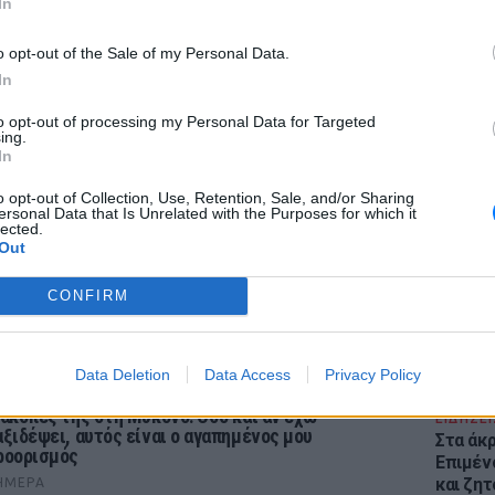
In
o opt-out of the Sale of my Personal Data.
In
to opt-out of processing my Personal Data for Targeted
ing.
In
ΡΙΑ
ΕΙΔΗΣΕΙ
Θέουτα:
o opt-out of Collection, Use, Retention, Sale, and/or Sharing
γεμάτο
Δεν θα το ξεχάσω όσο ζω»: Η συγκλονιστική
ersonal Data that Is Unrelated with the Purposes for which it
lected.
ξομολόγηση της Αγγελικής Ηλιάδη για τη
παραμέ
Out
τιγμή που είδε τον Ιησού
ΉΜΕΡΑ
CONFIRM
τραγουδίστρια περιέγραψε μέσα από το Instagram μια
πειρία που λέει πως έζησε όταν ο γιος της νοσηλευόταν
ο νοσοκομείο της Αρτας.
Data Deletion
Data Access
Privacy Policy
 Ιωάννα Τούνη δημοσίευσε υλικό από τις
ιακοπές της στη Μύκονο: Όσο και αν έχω
ΕΙΔΗΣΕΙ
αξιδέψει, αυτός είναι ο αγαπημένος μου
Στα άκ
ροορισμός
Επιμέν
και ζητ
ΉΜΕΡΑ