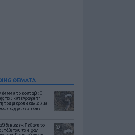
DING ΘΕΜΑΤΑ
ν έσωσα το κουτάβι: Ο
ής που κατέγραφε τη
η του μικρού σκυλιού με
κων εξηγεί γιατί δεν
ξίδι μικρέ»: Πέθανε το
ουτάβι που το είχαν