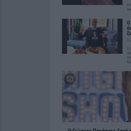
Η 
ακ
Ο
έ
ζ
Σ
Ο 
συ
οι
ζω