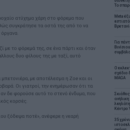
υιοθετή
Το σπαρ
Meta έξυ
ροχαίο ατύχημα χάρη στο φόρεμα που
εστιατό
ώς συγκράτησε τα οστά της από το να
Βρετανί
 όργανα.
Για πάν
Βινίσιο
ί με το φόρεμά της, σε ένα πάρτι και όταν
συμβόλα
άλλους δυο φίλους της με ταξί, αυτό
Ο εκλεκ
σχέδιο 
 μπετονιέρα, με αποτέλεσμα η Zoe και οι
MAGA
οβαρά. Οι γιατροί, την ενημέρωσαν ότι τα
 αν δε φορούσε αυτό το στενό ένδυμα, που
Σκιάθος:
ανήλικη 
ικός κορσές.
λεηλάτη
Κέντρο 
που ξόδεψα ποτέ», ανέφερε η νεαρή
35 χρόν
ιστοσελ
ακόμα