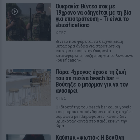
Ουκρανία: Βίντεο σοκ με
19χρονο να οδηγείται με τη βία
για επιστράτευση ‑ Τι είναι το
«busification»
ΧΤΕΣ
Βίντεο που φέρεται να δείχνει βίαιη
μεταφορά άνδρα για στρατιωτική
επιστράτευση στην Ουκρανία
επαναφέρει τη συζήτηση για το λεγόμενο
«busification».
Πάρο: 4χρονος έχασε τη ζωή
του σε πισίνα beach bar –
Βούτηξε ο μπάρμαν για να τον
ανασύρει
ΧΤΕΣ
Ο ιδιοκτήτης του beach bar και οι γονείς
του μικρού προσήχθησαν από τις αρχές -
σύμφωνα με πληροφορίες, κανείς δεν
βρισκόταν κοντά στο παιδί εκείνη την
ώρα
Καύσιμα «φωτιά»: Η βενζίνη