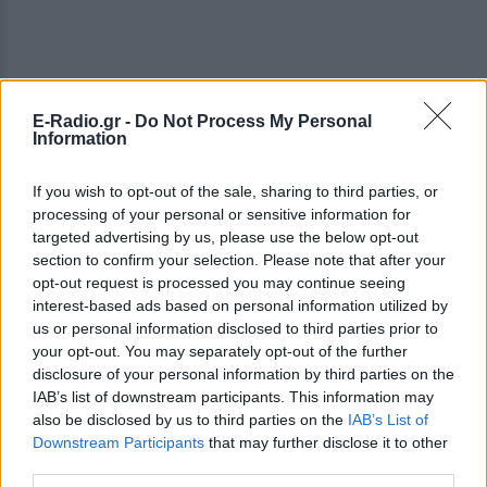
E-Radio.gr -
Do Not Process My Personal
Information
If you wish to opt-out of the sale, sharing to third parties, or
processing of your personal or sensitive information for
targeted advertising by us, please use the below opt-out
section to confirm your selection. Please note that after your
ΔΕΙΤΕ ΕΠΙΣΗΣ
opt-out request is processed you may continue seeing
interest-based ads based on personal information utilized by
ΣΤΗΝ ΙΔΙΑ ΚΑΤΗΓΟΡΙΑ
us or personal information disclosed to third parties prior to
your opt-out. You may separately opt-out of the further
disclosure of your personal information by third parties on the
Χούθι χτύπησαν Aramco, Ιράν
IAB’s list of downstream participants. This information may
σκληραίνει τους όρους για τα
also be disclosed by us to third parties on the
IAB’s List of
Στενά του Ορμούζ
Downstream Participants
that may further disclose it to other
ΣΉΜΕΡΑ
third parties.
Πυρκαγιά στο διυλιστήριο της Τζαζάν