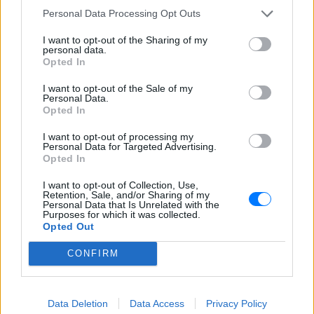
μετά από επίθεση drone - Η Τεχεράνη
Personal Data Processing Opt Outs
απαιτεί αποχώρηση αμερικανικών
δυνάμεων, άρση κυρώσεων και
αποζημιώσεις πριν ανοίξει η κρίσιμη
I want to opt-out of the Sharing of my
personal data.
θαλάσσια δίοδος
Opted In
Ελικόπτερο προσγειώθηκε στο
Σαρακήνικο για να κάνουν
I want to opt-out of the Sale of my
Personal Data.
μπάνιο οι επιβάτες του
Opted In
ΣΉΜΕΡΑ
I want to opt-out of processing my
Ο επιχειρηματίας από τη Μήλο που
Personal Data for Targeted Advertising.
κατέγραψε το περιστατικό μίλησε στον
Opted In
ΣΚΑΪ και περιέγραψε τι είδε στην
παραλία
I want to opt-out of Collection, Use,
Retention, Sale, and/or Sharing of my
Νέα λεωφόρος στον Βοτανικό:
Personal Data that Is Unrelated with the
Πόσες λωρίδες θα έχει και
Purposes for which it was collected.
πότε παραδίδεται
Opted Out
ΣΉΜΕΡΑ
CONFIRM
Η Λεωφόρος Προφήτη Δανιήλ, που
κατασκευάζεται στο πλαίσιο της Διπλής
Ανάπλασης, αποτελεί μέρος ενός νέου
οδικού δικτύου 8 χιλιομέτρων και
Data Deletion
Data Access
Privacy Policy
συνδέεται άμεσα με το νέο γήπεδο του