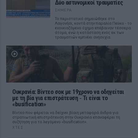
Δύο αστυνομικοί τραυματίες
ΣΉΜΕΡΑ
Το περιστατικό σημειώθηκε στο
Λαγονήσι, κοντά στην παραλία Πεύκο - το
ενοικιαζόμενο όχημα επέβαιναν τέσσερα
άτομα, ενώ η κατάσταση ενός εκ των
τραυματιών εμπνέει ανησυχία.
Ουκρανία: Βίντεο σοκ με 19χρονο να οδηγείται
με τη βία για επιστράτευση ‑ Τι είναι το
«busification»
Βίντεο που φέρεται να δείχνει βίαιη μεταφορά άνδρα για
στρατιωτική επιστράτευση στην Ουκρανία επαναφέρει τη
συζήτηση για το λεγόμενο «busification».
ΧΤΕΣ