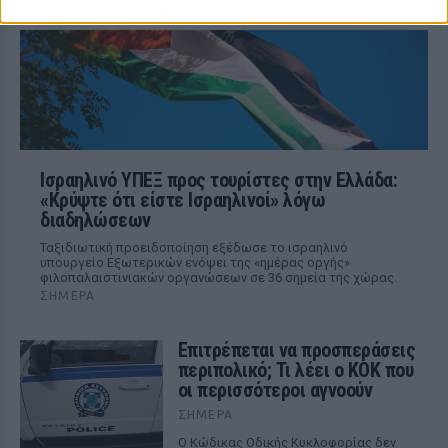
Παναθηναϊκού.
Ισραηλινό ΥΠΕΞ προς τουρίστες στην Ελλάδα:
«Κρύψτε ότι είστε Ισραηλινοί» λόγω
διαδηλώσεων
Ταξιδιωτική προειδοποίηση εξέδωσε το ισραηλινό
υπουργείο Εξωτερικών ενόψει της «ημέρας οργής»
φιλοπαλαιστινιακών οργανώσεων σε 36 σημεία της χώρας.
ΣΉΜΕΡΑ
Επιτρέπεται να προσπεράσεις
περιπολικό; Τι λέει ο ΚΟΚ που
οι περισσότεροι αγνοούν
ΣΉΜΕΡΑ
Ο Κώδικας Οδικής Κυκλοφορίας δεν