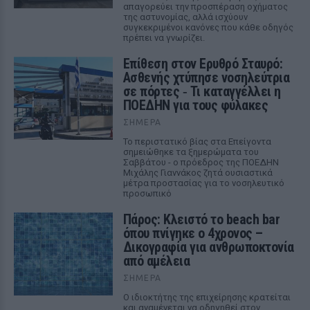
απαγορεύει την προσπέραση οχήματος
της αστυνομίας, αλλά ισχύουν
συγκεκριμένοι κανόνες που κάθε οδηγός
πρέπει να γνωρίζει.
Επίθεση στον Ερυθρό Σταυρό:
Ασθενής χτύπησε νοσηλεύτρια
σε πόρτες ‑ Τι καταγγέλλει η
ΠΟΕΔΗΝ για τους φύλακες
ΣΉΜΕΡΑ
Το περιστατικό βίας στα Επείγοντα
σημειώθηκε τα ξημερώματα του
Σαββάτου - ο πρόεδρος της ΠΟΕΔΗΝ
Μιχάλης Γιαννάκος ζητά ουσιαστικά
μέτρα προστασίας για το νοσηλευτικό
προσωπικό
Πάρος: Κλειστό το beach bar
όπου πνίγηκε ο 4χρονος –
Δικογραφία για ανθρωποκτονία
από αμέλεια
ΣΉΜΕΡΑ
Ο ιδιοκτήτης της επιχείρησης κρατείται
και αναμένεται να οδηγηθεί στον