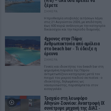
(9/8) – Όλα όσα πρέπει να
ξέρετε
ΣΉΜΕΡΑ
Η προθεσμία υποβολής αιτήσεων λήγει
στις 21 Αυγούστου 2026, με επιδότηση
έως 600 ευρώ ανάλογα με την κατηγορία
δικαιούχου και την περίοδο διαμονής.
4χρονος στην Πάρο:
Ανθρωποκτονία από αμέλεια
στο beach bar ‑ Τι έδειξε η
έρευνα
ΣΉΜΕΡΑ
Γονείς και ιδιοκτήτης του beach bar στη
φημισμένη παραλία της Πάρου
αντιμετωπίζουν κατηγορίες μετά τον
πνιγμό του μικρού παιδιού σε πισίνα - ο
ιδιοκτήτης, δηλωμένος ως
ναυαγοσώστης, παραπέμπεται στον
εισαγγελέα
Τροχαίο στη λεωφόρο
Αθηνών‑Σουνίου: Αναστροφή ΙΧ
συνέτριψε μηχανή της ΔΙΑΣ ‑