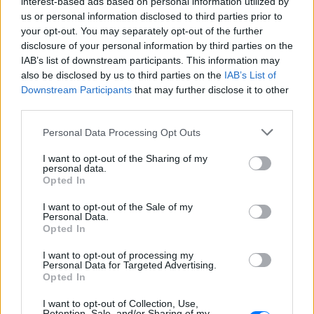
interest-based ads based on personal information utilized by
us or personal information disclosed to third parties prior to
your opt-out. You may separately opt-out of the further
disclosure of your personal information by third parties on the
Ακολουθήστε το E-Radio.gr στο
Google News
IAB’s list of downstream participants. This information may
και μάθετε πρώτοι
τα πιο hot νέα
.
also be disclosed by us to third parties on the
IAB’s List of
Downstream Participants
that may further disclose it to other
third parties.
Εσύ μπήκες στο E-Daily.gr; Τα νέα της ημέρας
και ότι σου κάνει κλικ!
Personal Data Processing Opt Outs
Ακολουθήστε το E-Radio.gr και στο Instagram
I want to opt-out of the Sharing of my
personal data.
Opted In
ΔΙΑΦΗΜΙΣΗ
I want to opt-out of the Sale of my
Personal Data.
Opted In
I want to opt-out of processing my
Personal Data for Targeted Advertising.
Opted In
I want to opt-out of Collection, Use,
Retention, Sale, and/or Sharing of my