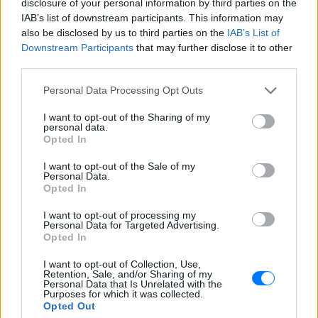
disclosure of your personal information by third parties on the
IAB’s list of downstream participants. This information may
also be disclosed by us to third parties on the
IAB’s List of
Downstream Participants
that may further disclose it to other
third parties.
Personal Data Processing Opt Outs
I want to opt-out of the Sharing of my
personal data.
ΔΕΙΤΕ ΕΠΙΣΗΣ
Opted In
I want to opt-out of the Sale of my
ΣΤΗΝ ΙΔΙΑ ΚΑΤΗΓΟΡΙΑ
Personal Data.
Opted In
Ουκρανία: Βίντεο σοκ με
19χρονο να οδηγείται με τη βία
I want to opt-out of processing my
Personal Data for Targeted Advertising.
για επιστράτευση ‑ Τι είναι το
Opted In
«busification»
ΧΤΕΣ
I want to opt-out of Collection, Use,
Retention, Sale, and/or Sharing of my
Βίντεο που φέρεται να δείχνει βίαιη
Personal Data that Is Unrelated with the
μεταφορά άνδρα για στρατιωτική
Purposes for which it was collected.
επιστράτευση στην Ουκρανία
Opted Out
επαναφέρει τη συζήτηση για το λεγόμενο