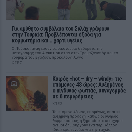
Για αμύθητο συμβόλαιο του Σαλάχ γράφουν
στην Τουρκία: Προβλέπονται έξοδα για
κομμωτήρια και... χαρτί υγείας
Οι Τούρκοί αναφέρουν τα οικονομικά δεδομένα της
μεταγραφής του Αιγύπτιου σταρ στην Τραμπζονσπόρ και τα
νούμερα που βγάζουν, προκαλούν ίλιγγο
ΧΤΕΣ
Καιρός «hot – dry – windy» τις
επόμενες 48 ώρες: Αυξημένος
ο κίνδυνος φωτιάς, συναγερμός
σε 6 περιφέρειες
ΧΤΕΣ
Το επόμενο 48ωρο, επομένως, απαιτεί
αυξημένη προσοχή, καθώς οι υψηλές
θερμοκρασίες, η ξηρασία και οι ισχυροί
άνεμοι δημιουργούν ένα περιβάλλον
ιδιαίτερα ευνοϊκό για την ταχεία