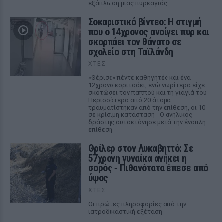
εξάπλωση μιας πυρκαγιάς
Σοκαριστικό βίντεο: Η στιγμή
που ο 14χρονος ανοίγει πυρ και
σκορπάει τον θάνατο σε
σχολείο στη Ταϊλάνδη
ΧΤΕΣ
«Θέρισε» πέντε καθηγητές και ένα
12χρονο κοριτσάκι, ενώ νωρίτερα είχε
σκοτώσει τον παππού και τη γιαγιά του -
Περισσότερα από 20 άτομα
τραυματίστηκαν από την επίθεση, οι 10
σε κρίσιμη κατάσταση - Ο ανήλικος
δράστης αυτοκτόνησε μετά την ένοπλη
επίθεση
Θρίλερ στον Λυκαβηττό: Σε
57χρονη γυναίκα ανήκει η
σορός ‑ Πιθανότατα έπεσε από
ύψος
ΧΤΕΣ
Οι πρώτες πληροφορίες από την
ιατροδικαστική εξέταση