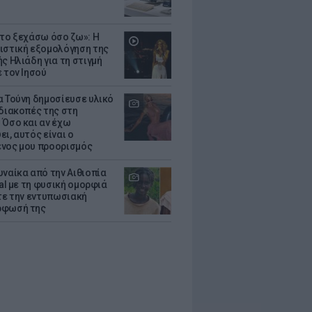
 το ξεχάσω όσο ζω»: Η
ιστική εξομολόγηση της
ς Ηλιάδη για τη στιγμή
 τον Ιησού
α Τούνη δημοσίευσε υλικό
 διακοπές της στη
 Όσο και αν έχω
ι, αυτός είναι ο
νος μου προορισμός
υναίκα από την Αιθιοπία
ral με τη φυσική ομορφιά
ίτε την εντυπωσιακή
ρφωσή της