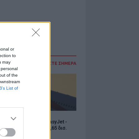
sonal or
ection to
ou may
ΔΙΑΒΑΣΤΕ ΣΗΜΕΡΑ
 personal
out of the
 downstream
B’s List of
Σ
ία εξαγοράς για την EasyJet -
ερικανική Appolo για 6,65 δισ.