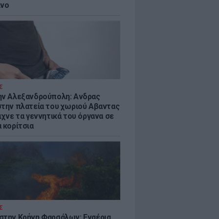
ίνο
Σ
ην Αλεξανδρούπολη: Ανδρας
στην πλατεία του χωριού Αβαντας
ιχνε τα γεννητικά του όργανα σε
 κορίτσια
Σ
στην Κρήνη Φαρσάλων: Εναέρια