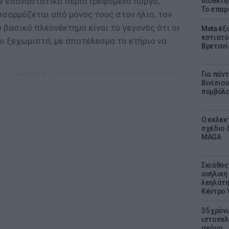
ναν επαναστατικό περιστρεφόμενο πύργο,
υιοθετή
Το σπαρ
σαρμόζεται από μόνος τους στον ήλιο, τον
Το βασικό πλεονέκτημα είναι το γεγονός ότι οι
Meta έξυ
εστιατό
ι ξεχωριστά, με αποτέλεσμα το κτήριο να
Βρετανί
ΔΙΑΦΗΜΙΣΗ
Για πάν
Βινίσιο
συμβόλα
Ο εκλεκ
σχέδιο 
MAGA
Σκιάθος:
ανήλικη 
λεηλάτη
Κέντρο 
35 χρόν
ιστοσελ
ακόμα