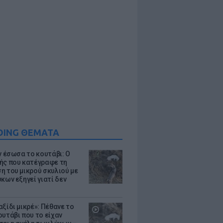
DING ΘΕΜΑΤΑ
ν έσωσα το κουτάβι: Ο
ής που κατέγραφε τη
η του μικρού σκυλιού με
κων εξηγεί γιατί δεν
ξίδι μικρέ»: Πέθανε το
ουτάβι που το είχαν