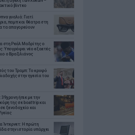
σει η αγέλη των λύκων –
ακτικό βίντεο
πνα γυαλιά: Γιατί
ρια, παμπ και θέατρα στη
α τα απαγορεύουν
τα στη Ρεάλ Μαδρίτης ο
υς: Υπογράφει νέο εξαετές
ιο ο Βραζιλιάνος
τός του Τραμπ: Το κρυφό
διαδοχής στην ηγεσία του
 39χρονη ήπιε με την
κόρη της σε boat trip και
σε ξενοδοχείο και
Υγείας
ια Ίντερνετ: Η πρώτη
ίδα στην ιστορία υπάρχει