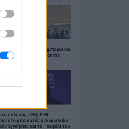
Σ
 «Οι κάτοικοι είναι ανήμποροι και
ι αγωνία» - 5.000 μετανάστες
νουν στην περιοχή
Σ
ρα ο πόλεμος UEFA-FIFA:
ουν στο μποϊκοτάζ οι Ευρωπαίοι
ούν εγγυήσεις και το... κεφάλι του