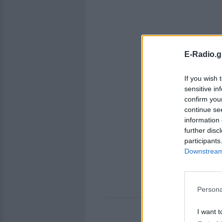
E-Radio.g
If you wish 
sensitive in
confirm you
continue se
information 
further disc
participants
Downstream 
Persona
I want t