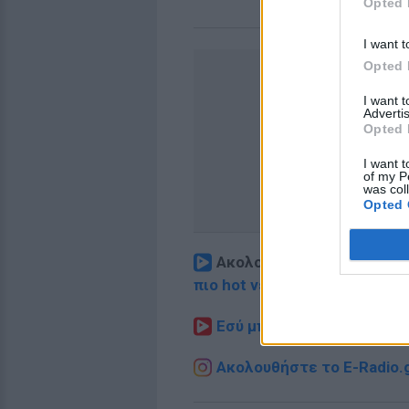
Opted 
I want t
Opted 
I want 
Advertis
Opted 
I want t
of my P
was col
Opted 
Ακολουθήστε το E-Radio.
πιο hot νέα
.
Εσύ μπήκες στο E-Daily.gr
Ακολουθήστε το E-Radio.g