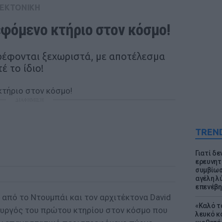
ΤΕΚΤΟΝΙΚΗ
φόμενο κτήριο στον κόσμο!
ρέφονται ξεχωριστά, με αποτέλεσμα
έ το ίδιο!
ΔΙΑΦΗΜΙΣΗ
TREN
Γιατί δε
ερευνητ
συμβίωσ
αγέλη λύ
επενέβη
ι από το Ντουμπάι και τον αρχιτέκτονα David
«Καλό τα
μιουργός του πρώτου κτηρίου στον κόσμο που
λευκό κ