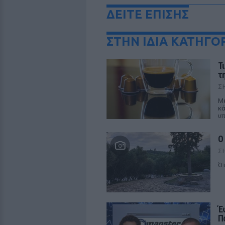
ΔΕΙΤΕ ΕΠΙΣΗΣ
ΣΤΗΝ ΙΔΙΑ ΚΑΤΗΓΟ
Τ
τ
Σ
Με
κά
υπ
Ο
Σ
Ότ
Έ
Π