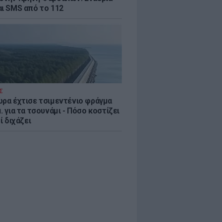
αι SMS από το 112
Σ
ώρα έχτισε τσιμεντένιο φράγμα
. για τα τσουνάμι - Πόσο κοστίζει
τί διχάζει