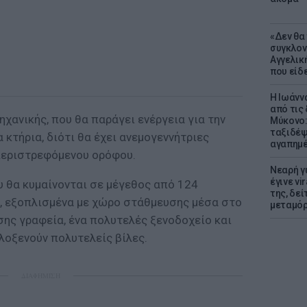
«Δεν θα
συγκλον
Αγγελική
που είδε
Η Ιωάνν
από τις
ηχανικής, που θα παράγει ενέργεια για την
Μύκονο:
ταξιδέψε
α κτήρια, διότι θα έχει ανεμογεννήτριες
αγαπημέ
περιστρεφόμενου ορόφου.
Νεαρή γ
έγινε vi
υ θα κυμαίνονται σε μέγεθος από 124
της, δε
, εξοπλισμένα με χώρο στάθμευσης μέσα στο
μεταμό
σης γραφεία, ένα πολυτελές ξενοδοχείο και
λοξενούν πολυτελείς βίλες.
ΔΙΑΦΗΜΙΣΗ