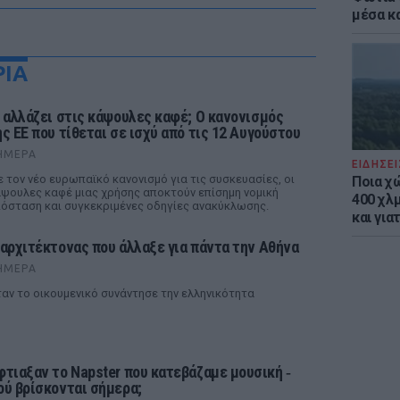
μέσα κ
ΡΙΑ
ι αλλάζει στις κάψουλες καφέ; Ο κανονισμός
ης ΕΕ που τίθεται σε ισχύ από τις 12 Αυγούστου
ΉΜΕΡΑ
ΕΙΔΗΣΕΙ
 τον νέο ευρωπαϊκό κανονισμό για τις συσκευασίες, οι
Ποια χ
ψουλες καφέ μιας χρήσης αποκτούν επίσημη νομική
400 χλμ
όσταση και συγκεκριμένες οδηγίες ανακύκλωσης.
και για
 αρχιτέκτονας που άλλαξε για πάντα την Αθήνα
ΉΜΕΡΑ
αν το οικουμενικό συνάντησε την ελληνικότητα
φτιαξαν το Napster που κατεβάζαμε μουσική ‑
ού βρίσκονται σήμερα;