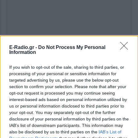
E-Radio.gr -
Do Not Process My Personal
Information
If you wish to opt-out of the sale, sharing to third parties, or
processing of your personal or sensitive information for
targeted advertising by us, please use the below opt-out
section to confirm your selection. Please note that after your
Ακολουθήστε το E-Radio.gr στο
Google News
opt-out request is processed you may continue seeing
και μάθετε πρώτοι
τα πιο hot νέα
.
interest-based ads based on personal information utilized by
us or personal information disclosed to third parties prior to
Εσύ μπήκες στο E-Daily.gr; Τα νέα της ημέρας
your opt-out. You may separately opt-out of the further
και ότι σου κάνει κλικ!
disclosure of your personal information by third parties on the
IAB’s list of downstream participants. This information may
Ακολουθήστε το E-Radio.gr και στο Instagram
also be disclosed by us to third parties on the
IAB’s List of