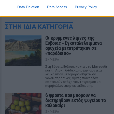
Data Deletion
Data Access
Privacy Policy
ΔΕΙΤΕ ΕΠΙΣΗΣ
ΣΤΗΝ ΙΔΙΑ ΚΑΤΗΓΟΡΙΑ
Οι κρυμμένες λίμνες της
Εύβοιας ‑ Εγκαταλελειμμένα
ορυχεία μετατράπηκαν σε
«παράδεισο»
ΣΉΜΕΡΑ
Στη Βόρεια Εύβοια, κοντά στο Μαντούδι
και τη Λίμνη, δώδεκα πρώην ορυχεία
λευκόλιθου μεταμορφώθηκαν σε
γαλαζοπράσινες λίμνες που πλέον
αποτελούν στόχο γεωτουρισμού και
περιβαλλοντικής εκπαίδευσης.
6 φρούτα που μπορουν να
διατηρηθούν εκτός ψυγείου το
καλοκαίρι
ΣΉΜΕΡΑ