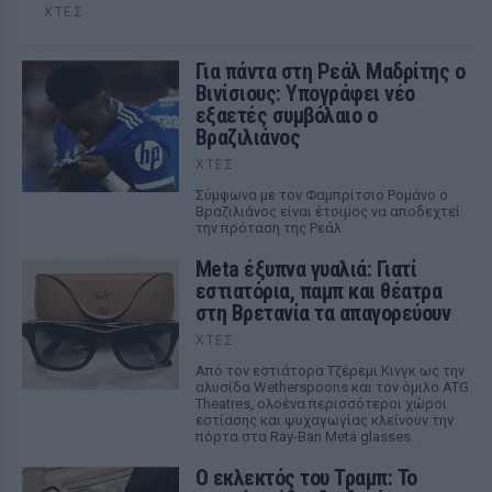
ΧΤΕΣ
Για πάντα στη Ρεάλ Μαδρίτης ο
Βινίσιους: Υπογράφει νέο
εξαετές συμβόλαιο ο
Βραζιλιάνος
ΧΤΕΣ
Σύμφωνα με τον Φαμπρίτσιο Ρομάνο ο
Βραζιλιάνος είναι έτοιμος να αποδεχτεί
την πρόταση της Ρεάλ
Meta έξυπνα γυαλιά: Γιατί
εστιατόρια, παμπ και θέατρα
στη Βρετανία τα απαγορεύουν
ΧΤΕΣ
Από τον εστιάτορα Τζέρεμι Κινγκ ως την
αλυσίδα Wetherspoons και τον όμιλο ATG
Theatres, ολοένα περισσότεροι χώροι
εστίασης και ψυχαγωγίας κλείνουν την
πόρτα στα Ray-Ban Meta glasses.
Ο εκλεκτός του Τραμπ: Το