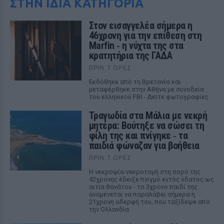
ΣΤΗΝ ΙΔΙΑ ΚΑΤΗΓΟΡΙΑ
Στον εισαγγελέα σήμερα η
46χρονη για την επίθεση στη
Marfin ‑ η νύχτα της στα
κρατητήρια της ΓΑΔΑ
ΠΡΙΝ 7 ΏΡΕΣ
Εκδόθηκε από τη Βρετανία και
μεταφέρθηκε στην Αθήνα με συνοδεία
του ελληνικού FBI - Δείτε φωτογραφίες
Τραγωδία στα Μάλια με νεκρή
μητέρα: Βούτηξε να σώσει τη
φίλη της και πνίγηκε ‑ τα
παιδιά φώναζαν για βοήθεια
ΠΡΙΝ 7 ΏΡΕΣ
Η νεκροψία-νεκροτομή στη σορό της
42χρονης έδειξε πνιγμό εντός ύδατος ως
αιτία θανάτου - το 3χρονο παιδί της
αναμένεται να παραλάβει σήμερα η
21χρονη αδερφή του, που ταξίδεψε από
την Ολλανδία