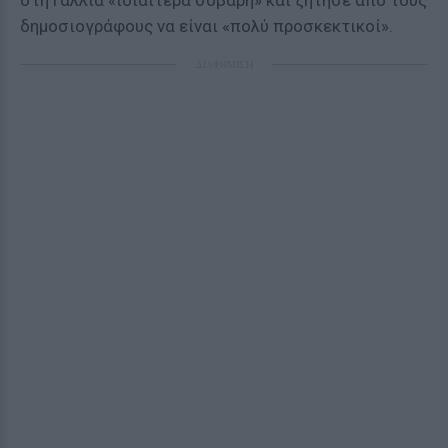
στη Γαλλία «ιδιαίτερα σοβαρή» και ζήτησε από τους
δημοσιογράφους να είναι «πολύ προσκεκτικοί».
ΔΙΑΦΗΜΙΣΗ