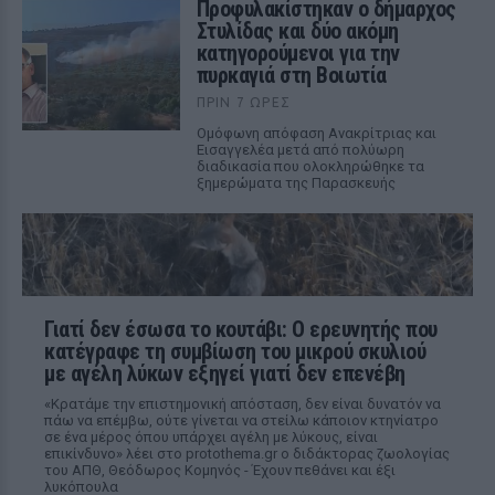
Προφυλακίστηκαν ο δήμαρχος
Στυλίδας και δύο ακόμη
κατηγορούμενοι για την
πυρκαγιά στη Βοιωτία
ΠΡΙΝ 7 ΏΡΕΣ
Ομόφωνη απόφαση Ανακρίτριας και
Εισαγγελέα μετά από πολύωρη
διαδικασία που ολοκληρώθηκε τα
ξημερώματα της Παρασκευής
Γιατί δεν έσωσα το κουτάβι: Ο ερευνητής που
κατέγραφε τη συμβίωση του μικρού σκυλιού
με αγέλη λύκων εξηγεί γιατί δεν επενέβη
«Κρατάμε την επιστημονική απόσταση, δεν είναι δυνατόν να
πάω να επέμβω, ούτε γίνεται να στείλω κάποιον κτηνίατρο
σε ένα μέρος όπου υπάρχει αγέλη με λύκους, είναι
επικίνδυνο» λέει στο protothema.gr ο διδάκτορας ζωολογίας
του ΑΠΘ, Θεόδωρος Κομηνός - Έχουν πεθάνει και έξι
λυκόπουλα