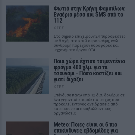
Φωτιά στην Κρήνη Φαρσάλων:
Εναέρια μέσα και SMS από το
112
ΧΤΕΣ
Στο σημείο επιχειρούν 24 πυροσβέστες
με 8 οχήματα και 3 αεροσκάφη, ενώ
συνδρομή παρέχουν υδροφόρες και
μηχανήματα έργου ΟΤΑ.
Ποια χώρα έχτισε τσιμεντένιο
φράγμα 400 χλμ. για τα
τσουνάμι ‑ Πόσο κοστίζει και
γιατί διχάζει
ΧΤΕΣ
Επένδυσε πάνω από 12 δισ. δολάρια σε
ένα γιγαντιαίο παράκτιο τείχος που
προκαλεί έντονες αντιδράσεις από
κατοίκους και περιβαλλοντικές
οργανώσεις
Meteo: Ποιες είναι οι 6 πιο
επικίνδυνες εβδομάδες για