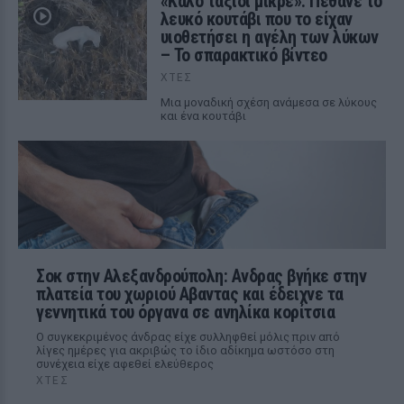
«Καλό ταξίδι μικρέ»: Πέθανε το
λευκό κουτάβι που το είχαν
υιοθετήσει η αγέλη των λύκων
– Το σπαρακτικό βίντεο
ΧΤΕΣ
Μια μοναδική σχέση ανάμεσα σε λύκους
και ένα κουτάβι
Σοκ στην Αλεξανδρούπολη: Ανδρας βγήκε στην
πλατεία του χωριού Αβαντας και έδειχνε τα
γεννητικά του όργανα σε ανηλίκα κορίτσια
Ο συγκεκριμένος άνδρας είχε συλληφθεί μόλις πριν από
λίγες ημέρες για ακριβώς το ίδιο αδίκημα ωστόσο στη
συνέχεια είχε αφεθεί ελεύθερος
ΧΤΕΣ