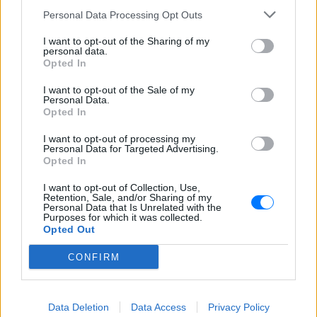
Personal Data Processing Opt Outs
I want to opt-out of the Sharing of my
personal data.
Opted In
I want to opt-out of the Sale of my
Personal Data.
Opted In
Ακολουθήστε το E-Radio.gr στο
Google News
I want to opt-out of processing my
και μάθετε πρώτοι
τα πιο hot νέα
.
Personal Data for Targeted Advertising.
Opted In
Για ακόμη περισσότερα
νέα
, μπείτε στην
ροή
I want to opt-out of Collection, Use,
ειδήσεων
Retention, Sale, and/or Sharing of my
του E-Daily.gr
Personal Data that Is Unrelated with the
Purposes for which it was collected.
Ακολουθήστε το E-Radio.gr και στο Instagram
Opted Out
CONFIRM
ΔΙΑΦΗΜΙΣΗ
Data Deletion
Data Access
Privacy Policy